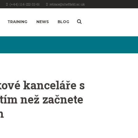
(+44) 114-222-32-61
retrace@sheffield.ac.uk
TRAINING
NEWS
BLOG
kové kanceláře s
tím než začnete
h