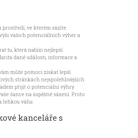
i prostředí, ve kterém sázíte.
 výši vašich potenciálních výher a
t tu, která nabízí nejlepší
larita dané události, informace a
vám může pomoci získat lepší
bových stránkách nejspolehlivějších
ádem přijít o potenciální výhry.
vaše šance na úspěšné sázení. Proto
a lehkou váhu.
kové kanceláře s