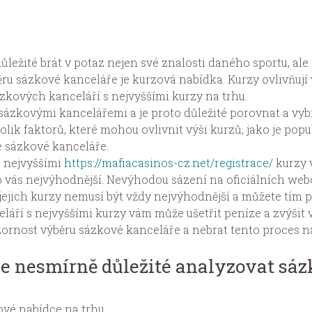
důležité brát v potaz nejen své znalosti daného sportu, ale 
ru sázkové kanceláře je kurzová nabídka. Kurzy ovlivňují
ázkových kanceláří s nejvyššími kurzy na trhu.
ázkovými kancelářemi a je proto důležité porovnat a vybra
lik faktorů, které mohou ovlivnit výši kurzů, jako je popu
e sázkové kanceláře.
 nejvyššími
https://mafiacasinos-cz.net/registrace/
kurzy 
ro vás nejvýhodnější. Nevýhodou sázení na oficiálních we
jejich kurzy nemusí být vždy nejvýhodnější a můžete tím p
áří s nejvyššími kurzy vám může ušetřit peníze a zvýšit 
zornost výběru sázkové kanceláře a nebrat tento proces n
e nesmírně důležité analyzovat sáz
ové nabídce na trhu.