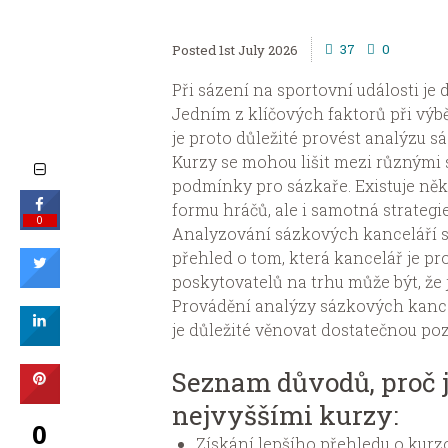
37
0
1st July 2026
Při sázení na sportovní události je 
Jedním z klíčových faktorů při výbě
je proto důležité provést analýzu s
Kurzy se mohou lišit mezi různými s
podmínky pro sázkaře. Existuje něko
formu hráčů, ale i samotná strategi
0
Analyzování sázkových kanceláří s
přehled o tom, která kancelář je p
poskytovatelů na trhu může být, že 
Provádění analýzy sázkových kancel
je důležité věnovat dostatečnou po
Seznam důvodů, proč j
nejvyššími kurzy:
0
Získání lepšího přehledu o kurz