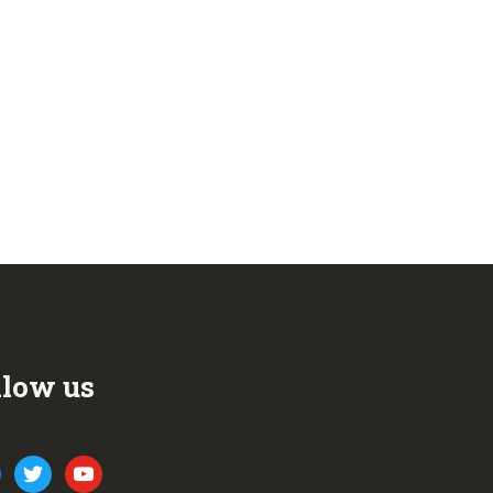
llow us
ook
twitter
youtube