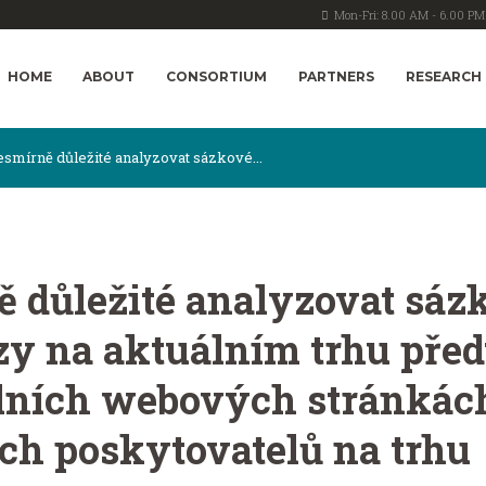
Mon-Fri: 8.00 AM - 6.00 PM
HOME
ABOUT
CONSORTIUM
PARTNERS
RESEARCH
esmírně důležité analyzovat sázkové...
ě důležité analyzovat sáz
zy na aktuálním trhu před
iálních webových stránkác
ích poskytovatelů na trhu