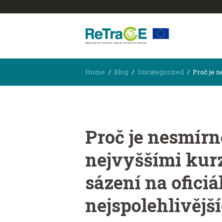
Home
Blog
Uncategorized
Proč je n
Proč je nesmírn
nejvyššími kur
sázení na ofic
nejspolehlivějš