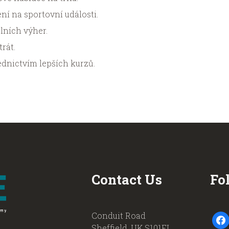
ní na sportovní události.
lních výher.
rát.
ednictvím lepších kurzů.
Contact Us
Fo
Conduit Road
faceb
Sheffield, UK S101FL