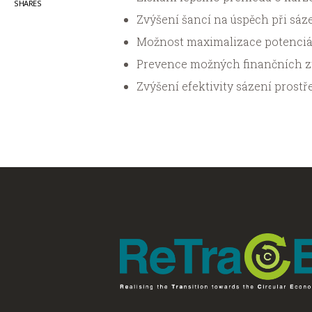
SHARES
Zvýšení šancí na úspěch při sáze
Možnost maximalizace potenciá
Prevence možných finančních zt
Zvýšení efektivity sázení prostř