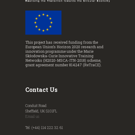
This project has received funding from the
European Union’s Horizon 2020 research and
innovation programme under the Marie
Skłodowska-Curie Innovative Training
Networks (H2020-MSCA-ITN-2018) scheme,
grant agreement number 814247 (ReTraCE).
Contact Us
Conduit Road
Sheffield, UK S101FL
Email us
Tel: (+44) 114 222 32 61