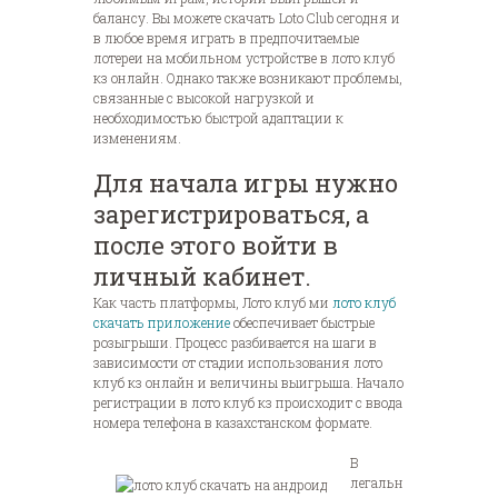
балансу. Вы можете скачать Loto Club сегодня и
в любое время играть в предпочитаемые
лотереи на мобильном устройстве в лото клуб
кз онлайн. Однако также возникают проблемы,
связанные с высокой нагрузкой и
необходимостью быстрой адаптации к
изменениям.
Для начала игры нужно
зарегистрироваться, а
после этого войти в
личный кабинет.
Как часть платформы, Лото клуб ми
лото клуб
скачать приложение
обеспечивает быстрые
розыгрыши. Процесс разбивается на шаги в
зависимости от стадии использования лото
клуб кз онлайн и величины выигрыша. Начало
регистрации в лото клуб кз происходит с ввода
номера телефона в казахстанском формате.
В
легальн