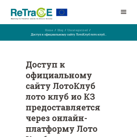
Home
Blog
Uncategorized
Доступ к официальному сайту ЛотоКлуб лото клуб...
Доступ к
официальному
сайту ЛотоКлуб
лото клуб ио КЗ
предоставляется
через онлайн-
платформу Лото