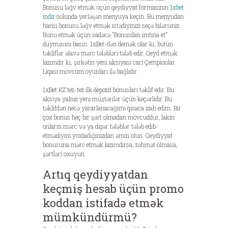
Bonusu ləğv etmək üçün qeydiyyat formasının
1xbet
indir
solunda yerləşən menyuya keçin. Bu menyudan
hansı bonusu ləğv etmək istədiyinizi seçə bilərsiniz.
Bunu etmək üçün sadəcə "Bonusdan imtina et"
düyməsini basın. 1xBet-dən demək olar ki, bütün
təkliflər əlavə mərc tələbləri tələb edir.
Qeyd etmək
lazımdır ki, şirkətin yeni aksiyası cari Çempionlar
Liqası mövsüm oyunları ilə bağlıdır.
1xBet KZ tez-tez ilk depozit bonusları təklif edir. Bu
aksiya yalnız yeni müştərilər üçün keçərlidir. Bu
təklifdən necə yararlanacağımı qısaca izah edim. Bir
çox bonus heç bir şərt olmadan mövcuddur, lakin
onların mərc və ya digər tələblər tələb edib-
etmədiyini yoxladığınızdan əmin olun. Qeydiyyat
bonusuna mərc etmək lazımdırsa, zəhmət olmasa,
şərtləri oxuyun.
Artıq qeydiyyatdan
keçmiş hesab üçün promo
koddan istifadə etmək
mümkündürmü?