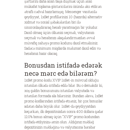
şərtlərini daha asan başa düşmək üçün əsas
mükafat toplama göstəricilərini özündə əks etdirən
ətraflı cədvəl hazırlamışıq. Messenger vasitəsilə
qeydiyyat, 1xBet profillərinizi 10 (hazırda) alternativ
xidmət və sosial şəbəkələrdən biri ilə
sinxronlaşdıraraq hesab yaratmağın bir yoludur.
Daxil olmaq üçün ölkənizi seçməli, valyutanızı
seçməli və hesabınızı əlaqələndirməzdən əvvəl
müvafiq sahəyə promo kodunu daxil etməlisiniz.
Sadəcə minimum miqdarda məlumat daxil edin və
hesabınız hazır olacaq.
Bonusdan istifadə edərək
necə mərc edə bilərəm?
1xBet promo kodu XVIP 1xBet-in mövcud olduğu
istənilən ölkədə istifadə edilə bilər. Bu o deməkdir ki,
xoş gəldin bonusunuzu istənilən valyutada və
istənilən formada ala bilərsiniz. Bundan əlavə, 1xBet
promo kodlarından istifadə etsəniz, bir çox bonuslar
adətən daha böyük olur. 1xBet-də qeydiyyatdan
keçərkən, ilk depozitinizdən sonra 400 dollara qədər
120% bonus almaq üçün "XVIP" promo kodundan
istifadə etdiyinizə əmin olun. Aldığınız məbləğ
depozitinizin məbləğinə və valyutasına bərabər