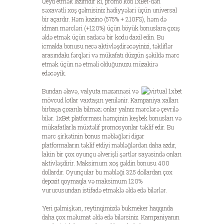
Qeyd etmək lazımdır ki, promo kod 1xBet-dən
səxavətli xoş gəlmisiniz hədiyyələri üçün universal
bir açardır. Həm kazino (575% + 210FS), həm də
idman mərcləri (+120%) üçün böyük bonuslara çıxış
əldə etmək üçün sadəcə bir kodu daxil edin. Bu
icmalda bonusu necə aktivləşdirəcəyinizi, təkliflər
arasındakı fərqləri və mükafatı düzgün şəkildə mərc
etmək üçün nə etməli olduğunuzu müzakirə
edəcəyik.
Bundan əlavə, valyuta məzənnəsi və
mövcud lotlar vaxtaşırı yenilənir. Kampaniya xalları
birbaşa çıxarıla bilməz; onlar yalnız mərclərə çevrilə
bilər. 1xBet platforması həmçinin keşbek bonusları və
mükafatlarla müxtəlif promosyonlar təklif edir. Bu
mərc şirkətinin bonus məbləğləri digər
platformaların təklif etdiyi məbləğlərdən daha azdır,
lakin bir çox oyunçu əlverişli şərtlər sayəsində onları
aktivləşdirir. Maksimum xoş gəldin bonusu 400
dollardır. Oyunçular bu məbləği 325 dollardan çox
depozit qoymaqla və maksimum 120%
vurucusundan istifadə etməklə əldə edə bilərlər.
Yeri gəlmişkən, reytinqimizdə bukmeker haqqında
daha çox məlumat əldə edə bilərsiniz. Kampaniyanın