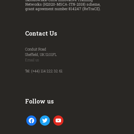
Networks (H2020-MSCA-ITN-2018) scheme,
grant agreement number 814247 (ReTraCE).
Contact Us
Conduit Road
Sheffield, UK S101FL
Email us
Tel: (+44) 114 222 32 61
Follow us
facebook
twitter
youtube