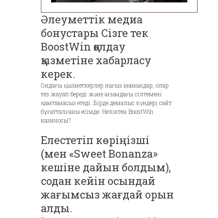
Әлеуметтік медиа
бонустары Сізге тек
BoostWin қолдау
қызметіне хабарласу
керек.
Ондағы қызметкерлер нағыз мамандар, олар
тез жауап береді және ағымдағы сілтемені
қамтамасыз етеді. Бірде демалыс күндері сайт
бұғатталғаны есімде. Неліктен BoostWin
казиносы?
Елестетіп көріңізші
(мен «Sweet Bonanza»
кешіне дайын болдым),
содан кейін осындай
жағымсыз жағдай орын
алды.