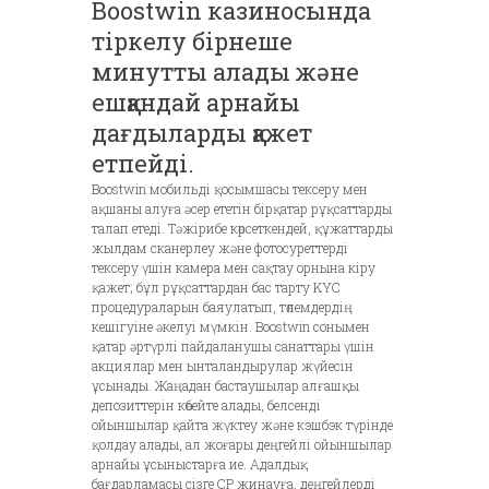
Boostwin казиносында
тіркелу бірнеше
минутты алады және
ешқандай арнайы
дағдыларды қажет
етпейді.
Boostwin мобильді қосымшасы тексеру мен
ақшаны алуға әсер ететін бірқатар рұқсаттарды
талап етеді. Тәжірибе көрсеткендей, құжаттарды
жылдам сканерлеу және фотосуреттерді
тексеру үшін камера мен сақтау орнына кіру
қажет; бұл рұқсаттардан бас тарту KYC
процедураларын баяулатып, төлемдердің
кешігуіне әкелуі мүмкін. Boostwin сонымен
қатар әртүрлі пайдаланушы санаттары үшін
акциялар мен ынталандырулар жүйесін
ұсынады. Жаңадан бастаушылар алғашқы
депозиттерін көбейте алады, белсенді
ойыншылар қайта жүктеу және кэшбэк түрінде
қолдау алады, ал жоғары деңгейлі ойыншылар
арнайы ұсыныстарға ие. Адалдық
бағдарламасы сізге CP жинауға, деңгейлерді