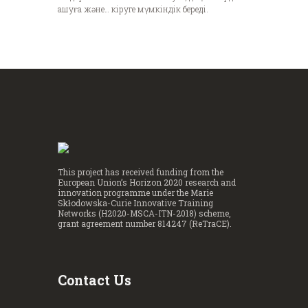
ашуға және… кіруге мүмкіндік береді.
This project has received funding from the
European Union’s Horizon 2020 research and
innovation programme under the Marie
Skłodowska-Curie Innovative Training
Networks (H2020-MSCA-ITN-2018) scheme,
grant agreement number 814247 (ReTraCE).
Contact Us