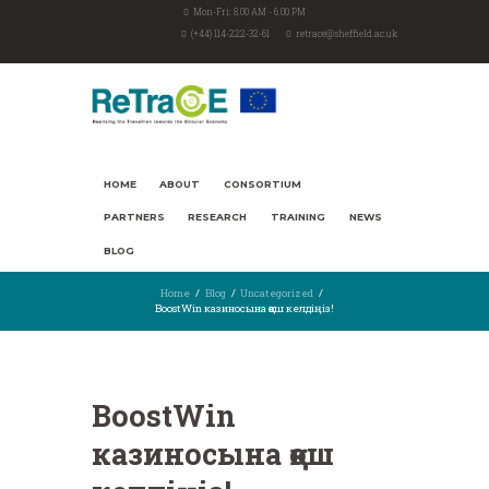
Mon-Fri: 8.00 AM - 6.00 PM
(+44) 114-222-32-61
retrace@sheffield.ac.uk
HOME
ABOUT
CONSORTIUM
PARTNERS
RESEARCH
TRAINING
NEWS
BLOG
Home
Blog
Uncategorized
BoostWin казиносына қош келдіңіз!
BoostWin
казиносына қош