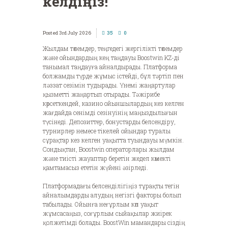
келдіңіз!
3rd July 2026
35
0
Жылдам төлемдер, теңгедегі жергілікті төлемдер
және ойындардың кең таңдауы Boostwin KZ-ді
танымал таңдауға айналдырады. Платформа
болжамды түрде жұмыс істейді, бұл тәртіп пен
ләззат сезімін тудырады. Үнемі жаңартулар
қызметті жаңартып отырады. Тәжірибе
көрсеткендей, казино ойыншылардың кез келген
жағдайда сенімді сезінуінің маңыздылығын
түсінеді. Депозиттер, бонустарды белсендіру,
турнирлер немесе тікелей ойындар туралы
сұрақтар кез келген уақытта туындауы мүмкін.
Сондықтан, Boostwin операторлары жылдам
және тиісті жауаптар беретін жедел көмекті
қамтамасыз ететін жүйені әзірледі.
Платформадағы белсенділігіңіз тұрақты тегін
айналымдарды алудың негізгі факторы болып
табылады. Ойынға неғұрлым көп уақыт
жұмсасаңыз, соғұрлым сыйақылар жиірек
қолжетімді болады. BoostWin мамандары сіздің