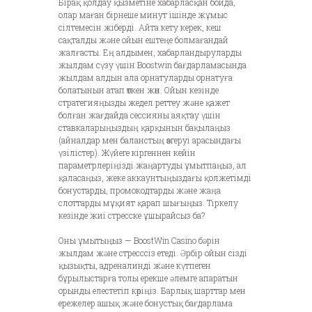
Бірақ қолдау қызметіне хабарласқан бойда,
олар маған бірнеше минут ішінде жұмыс
сілтемесін жіберді. Айта кету керек, кеш
сақталды және ойын ештеңе болмағандай
жалғасты. Ең алдымен, хабарландыруларды
жылдам сүзу үшін Boostwin бағдарламасында
жылдам алдын ала орнатуларды орнатуға
болатынын атап өткен жөн. Ойын кезінде
стратегияңызды жедел реттеу және қажет
болған жағдайда сессияны аяқтау үшін
ставкаларыңыздың қарқынын бақылаңыз
(айналдар мен баланстың өзгеруі арасындағы
үзілістер). Жүйеге кіргеннен кейін
параметрлеріңізді жаңартуды ұмытпаңыз, ал
қаласаңыз, жеке аккаунтыңыздағы қолжетімді
бонустарды, промокодтарды және жаңа
слоттарды мұқият қарап шығыңыз. Тіркелу
кезінде жиі стресске ұшырайсыз ба?
Оны ұмытыңыз — BoostWin Casino бәрін
жылдам және стресссіз етеді. Әрбір ойын сізді
қызықты, адреналинді және күтпеген
бұрылыстарға толы ерекше әлемге апаратын
орынды елестетіп көріңіз. Барлық шарттар мен
ережелер ашық және бонустық бағдарлама