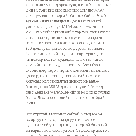
ачааллын туршид өргөжүүлж, шинэ Эзэн хааныг
шинэ Covert түвшний хамгийн шилдэг M4A4
арьснуудын нэг гэдгийг баталж байна.
Энэ бол
зөвхөн Хязгаарлагдмал Дон үнээс хамаагүй
үнэтэй харагдаж буй M4A4 хальснуудын нэг
юм – хамгийн сүүлийн үеийн хар хөх, таны хүссэн
алтан палитр нь анхны хүмүүсийн анхаарлыг
татсан жинхэнэ тансаг гэж тооцогддог. 300-
350 долларын үнэтэй бэлэг дурсгалын наалт
биш харин хээрийн туршилтаар туршигдсан
нь үнэхээр ноцтой худалдан авагчдыг татах
хамгийн гол аргуудын нэг юм. Бүхэл бүтэн
систем дээр иероглифийн хэв маягтай алтлаг,
цэнхэр, нил ягаан, цагаан өнгийн доторх
Хорусаас хол гайхалтай шонхор нь Battle-
Scarred дотор 256.35 долларын үнэтэй бөгөөд
танд Keepsake Warehouse-ийг эзэмшихэд туслах
болно. Дээд зэрэглэлийн наалт хослол бүхий
шинэ.
Энэ хурдтай, мэдээлэл сайтай, хямд M4A4
гадаргуу нь бусад гадаргуу шиг томоохон
туршлагатай үйл явдлын дэвсгэртэй бийрний
загварыг нэгтгэсэн тул юм. CS дэвсгэр дэх гол
домогт бууны загваруудын нэг нь эдийн