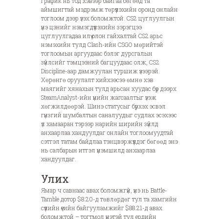
график нь тод хэвээр байгаа бөгөөд та
аймшигтай мэдрэмж төрүүлэхийн оронд онлайн
тоглоом дээр үзэх боломжтой. CS2 цуглуулгын
үнэ цэнийг нэмэгдүүлэхийн зэрэгцээ
цуглуулгадаа илүү олон гайхалтай CS2 арьс
нэмэхийн тулд Clash-ийн CSGO мөрийтэй
тоглоомын аргуудаас бэлэг дурсгалын
зүйлсийг тэмцээний багцуудаас олж, CS2
Discipline-аар дамжуулан туршиж үзээрэй.
Хөрөнгө оруулалт хийхээсээ өмнө хэв
маягийг хянахын тулд арьсан хуудас бүр дээрх
SteamAnalyst-ийн үнийн жагсаалтыг үзэж
хөгжилдөөрэй. Шинэ статусыг бүрхэх эсвэл
гүнзгий шумбалтын саналуудыг судлах эсэхээс
үл хамааран тэрээр нарийн ширийн зүйлд
анхаарлаа хандуулдаг онлайн тоглоомуудтай
сэтгэл татам байдлаа тэнцвэржүүлдэг бөгөөд энэ
нь салбарын итгэл үнэмшилд анхаарлаа
хандуулдаг.
Улих
Ямар ч савнаас авах боломжгүй, үнэ нь Battle-
Tamble дотор $8.20-д төвлөрдөг тул та хамгийн
сүүлийн үеийн байгууламжийг $88.21-д авах
боломжтой – тогтмол үнэтэй тул ердийн