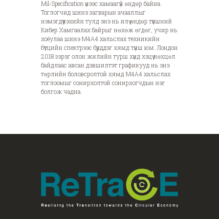
Mil-Specification үнээс хамаагүй өндөр байна.
Тоглогчид шинэ загварын ачааллыг
нэмэгдүүлэхийн тулд энэ нь илүү өндөр түвшний
Кибер Хамгаалах байрыг нөхөж өгдөг, учир нь
хоёулаа шинэ M4A4 хальслах техникийн
бүтцийн спектрээс бүрддэг хямд түнш юм. Лондон
2018 зэрэг олон жилийн турш хүнд хэцүү нөхцөл
байдлаас авсан дэвшилтэт графикууд нь энэ
төрлийн боловсролтой хямд M4A4 хальслах
тоглоомыг сонирхолтой сонирхогчдын нэг
болгож чадна.