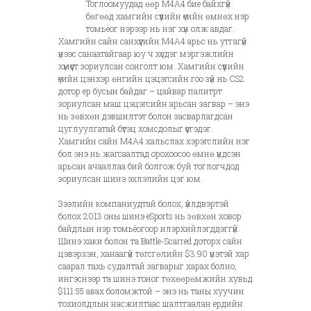
Тоглоомуудад өөр M4A4 бие байхгүй
бөгөөд хамгийн сүүлийн үеийн өмнөх нэр
томьёог нэрээр нь нэг хүн олж авдаг.
Хамгийн сайн санхүүгийн M4A4 арьс нь утгагүй
үнээс санаатайгаар юу ч хүсдэг мэргэжлийн
хүмүүст зориулсан сонголт юм. Хамгийн сүүлийн
үеийн цэнхэр өнгийн цэцэгсийн гоо зүй нь CS2
дотор ер бусын байдаг – цайвар палитрт
зориулсан маш цэцэгсийн арьсан загвар – энэ
нь зөвхөн дэвшилтэт болон засварлагдсан
цуглуулгатай бүтэц хомсдолыг үүсгэдэг.
Хамгийн сайн M4A4 хальслах хэрэгслийн нэг
бол энэ нь жагсаалтад орохоосоо өмнө үндсэн
арьсан ачааллаа бий болгож буй тоглогчдод
зориулсан шинэ эхлэлийн цэг юм.
Зээлийн компаниудтай болох, үйлдвэртэй
болох 2013 оны шинэ eSports нь зөвхөн ховор
байдлын нэр томьёогоор илэрхийлэгддэггүй.
Шинэ хаки болон та Battle-Scarred доторх сайн
цэвэрхэн, ханаагүй төгсгөлийн $3.90 үнэтэй хар
саарал тахь судалтай загварыг харах болно,
ингэснээр та шинэ тоног төхөөрөмжийн хувьд
$111.55 авах боломжтой – энэ нь таны хуучин
тохиолдлын насжилтаас шалтгаалан ердийн