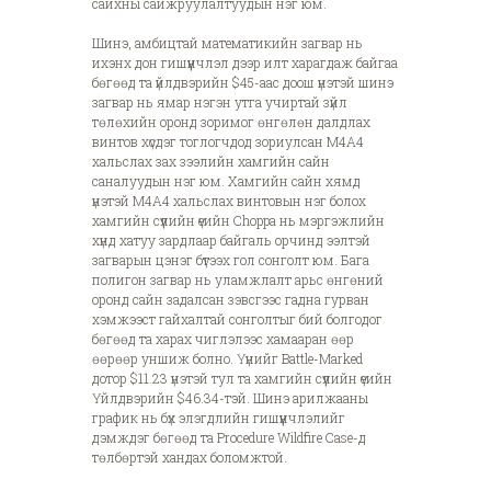
сайхны сайжруулалтуудын нэг юм.
Шинэ, амбицтай математикийн загвар нь
ихэнх дон гишүүнчлэл дээр илт харагдаж байгаа
бөгөөд та үйлдвэрийн $45-аас доош үнэтэй шинэ
загвар нь ямар нэгэн утга учиртай зүйл
төлөхийн оронд зоримог өнгөлөн далдлах
винтов хүсдэг тоглогчдод зориулсан M4A4
хальслах зах зээлийн хамгийн сайн
саналуудын нэг юм. Хамгийн сайн хямд
үнэтэй M4A4 хальслах винтовын нэг болох
хамгийн сүүлийн үеийн Choppa нь мэргэжлийн
хүнд хатуу зардлаар байгаль орчинд ээлтэй
загварын цэнэг бүтээх гол сонголт юм. Бага
полигон загвар нь уламжлалт арьс өнгөний
оронд сайн задалсан зэвсгээс гадна гурван
хэмжээст гайхалтай сонголтыг бий болгодог
бөгөөд та харах чиглэлээс хамааран өөр
өөрөөр уншиж болно. Үүнийг Battle-Marked
дотор $11.23 үнэтэй тул та хамгийн сүүлийн үеийн
Үйлдвэрийн $46.34-тэй. Шинэ арилжааны
график нь бүх элэгдлийн гишүүнчлэлийг
дэмждэг бөгөөд та Procedure Wildfire Case-д
төлбөртэй хандах боломжтой.