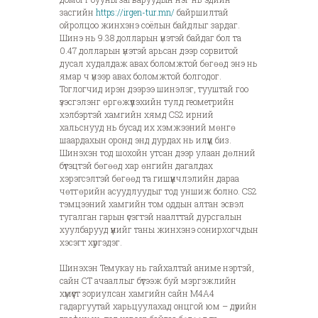
засгийн
https://irgen-tur.mn/
байршилтай
ойролцоо жинхэнэ соёлын байдлыг зардаг.
Шинэ нь 9.38 долларын үнэтэй байдаг бол та
0.47 долларын үнэтэй арьсан дээр сорвитой
дусал худалдаж авах боломжтой бөгөөд энэ нь
ямар ч үнээр авах боломжтой болгодог.
Тоглогчид ирэн дээрээ шинэлэг, тууштай гоо
үзэсгэлэнг өргөжүүлэхийн тулд геометрийн
хэлбэртэй хамгийн хямд CS2 ирний
хальснууд нь бусад их хэмжээний мөнгө
шаардахын оронд энд дурдах нь илүүц биз.
Шинэхэн тод шохойн утсан дээр улаан дөлний
бүтэцтэй бөгөөд хар өнгийн дагалдах
хэрэгсэлтэй бөгөөд та гишүүнчлэлийн дараа
чөтгөрийн асуудлуудыг тод уншиж болно. CS2
тэмцээний хамгийн том оддын алтан эсвэл
тугалган гарын үсэгтэй наалттай дурсгалын
хуулбарууд үүнийг таны жинхэнэ сонирхогчдын
хэсэгт хүргэдэг.
Шинэхэн Темукау нь гайхалтай аниме нэртэй,
сайн CT ачааллыг бүтээж буй мэргэжлийн
хүмүүст зориулсан хамгийн сайн M4A4
гадаргуутай харьцуулахад онцгой юм – дүрийн