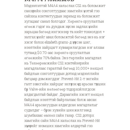
Мэдээлэлтэй M4A4 хальслах CS2 нь боломжит
санхүүгийн сонголтуудаас хамгийн үнэтэй гоо
сайхны контентуудын заримд нь боломжит
хугацааг санал болгодог. Хөрөнгө оруулалтын
өгөөж гэдэг нь дундаж хүссэн задлах үнийн
харьцаа бөгөөд ингэснээр та нийт тохиолдол +
залгах үнийг авах боломжтой бөгөөд энэ нь нэг
хэсэг болох elizabeth.grams-д үзүүлсэн шиг,
нээлтийн хайрцагт хуваарилагдсан нэг алхам
тутамд $0.70-аас хөрөнгө оруулалтын
өгөөжийн 70% байна. Энэ төрлийн магадлал
нь Төхөөрөмжийн CS2 контейнерийн
магадлалаас гаралтай бөгөөд 10,000+ нөхцөл
байдлын сонголтуудын дотоод мэдээллийн
багцаар дэмжигддэг. Prevent-Hit 2-т энгийн
галт зэвсгийн хайрцаг эхлүүлэх үед арьсан түвшин
бүр Valve-ийн нөлөөгөөр тодорхойлогдсон
алдагдалтай байдаг. Дараагийн хэсэгт нөхцөл
байдлын нээлттэй байрлалаас болж авсан
M4A4 арьсануудын алдагдсан магадлалыг
судалдаг – бүрэн хувийн шинжилгээнд
шумбахаас өмнөх сайн газар. CS2 доторх
хамгийн сайн M4A4 хальслах нь Prevent-Hit
хүмүүсийг эзэмших хамгийн алдартай гоо