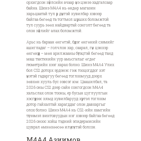
орхигдсон зүйлсийн ачаар үнэ цэнээ хадгалсаар
байна. Шинэ M4A4 нь өндөр магазин
харьцаатай тул үр дүнтэй хувилбар хэвээр
байгаа бөгөөд та тогтмол шүрших боломжтой
тул суурь зөөх найдвартай сонголт бөгөөд та
олон зүйлийг алах боломжтой.
Арьс нь бараан өнгөтэй, бүдэг өнгөний схемийг
ашигладаг – голчлон хар, саарал, гүн цэнхэр
өнгөнүүд – мөн арилжааны бүтэцтэй бөгөөд танд
маш тактикийн уур амьсгалыг өгдөг
геометрийн хээг харах болно. Шинэ M4A4 Улих
бол CS2 доторх эрдэнэс гэж тооцогддог хэт
үнэтэй гадаргуу бөгөөд тоглоомууд дээрх
зөвхөн хууль бус зэвсэг юм. Цаашилбал, та
2026 оны CS2 дээр сайн сонгогдсон M4A4
хальслах олон тооны, ер бусын цуглуулгын
хэсгүүдээс хямд хувилбарууд хүртэл тоглоом
дотор гайхалтай харагддаг олон давхаргыг
олох болно. Шинэ M4A4 нь CS2-ийн хамгийн
түгээмэл винтовуудын нэг хэвээр байгаа бөгөөд
2026 оноос хойш тэдний эпидермисийн
цуврал өмнөхөөсөө илүү хүчтэй болсон.
M4A4 Азиимов