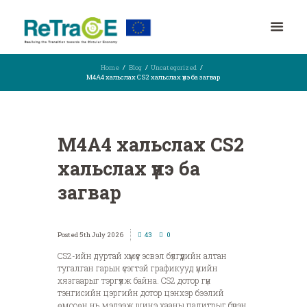
Home
Blog
Uncategorized
M4A4 хальслах CS2 хальслах үнэ ба загвар
M4A4 хальслах CS2
хальслах үнэ ба
загвар
5th July 2026
43
0
CS2-ийн дуртай хүмүүс эсвэл бүлгүүдийн алтан
тугалган гарын үсэгтэй графикууд үнийн
хязгаарыг тэргүүлж байна. CS2 дотор гүн
тэнгисийн цэргийн дотор цэнхэр бээлий
өмссөн нь мэдээж шинэ хааны палитрыг бүрэн