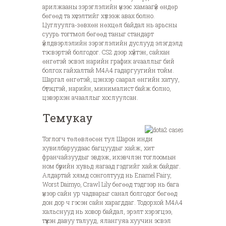
арилжааны зэрэглэлийн үнээс хамаагүй өндөр
бөгөөд та хүсэлтийг хүлээж авах болно.
Цуглуулга-зөвхөн нөхцөл байдал нь арьсны
суурь тогтмол бөгөөд таныг стандарт
үйлдвэрлэлийн зэрэглэлийн дуслууд элэгдэлд
тэсвэртэй болгодог. CS2 дээр хүйтэн, сайхан
өнгөтэй эсвэл нарийн график ачааллыг бий
болгох гайхалтай M4A4 гадаргуугийн тойм.
Шаргал өнгөтэй, цэнхэр саарал өнгийн хатуу,
бүтэцтэй, нарийн, минималист байж болно,
цэвэрхэн ачааллыг хослуулсан.
Темукау
Тоглогч төлөвлөсөн тул Шарон инди
хувилбаруудаас багцуудыг хайж, хит
франчайзуудыг эвдэж, ихэвчлэн тоглоомын
ном бүрийн хувьд яагаад гэдгийг хайж байдаг.
Алдартай хямд сонголтууд нь Enamel Fairy,
Worst Daimyo, Crawl Lily бөгөөд тэдгээр нь бага
үнээр сайн ур чадварыг санал болгодог бөгөөд
дон дор ч гэсэн сайн харагддаг. Тодорхой M4A4
хальснууд нь ховор байдал, эрэлт хэрэгцээ,
түүхэн давуу талууд, ялангуяа хуучин эсвэл