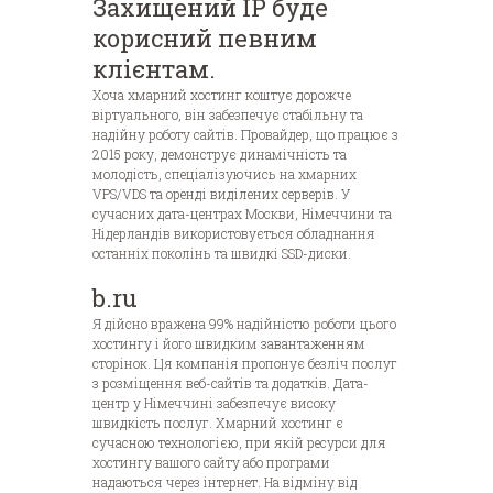
Захищений IP буде
корисний певним
клієнтам.
Хоча хмарний хостинг коштує дорожче
віртуального, він забезпечує стабільну та
надійну роботу сайтів. Провайдер, що працює з
2015 року, демонструє динамічність та
молодість, спеціалізуючись на хмарних
VPS/VDS та оренді виділених серверів. У
сучасних дата-центрах Москви, Німеччини та
Нідерландів використовується обладнання
останніх поколінь та швидкі SSD-диски.
b.ru
Я дійсно вражена 99% надійністю роботи цього
хостингу і його швидким завантаженням
сторінок. Ця компанія пропонує безліч послуг
з розміщення веб-сайтів та додатків. Дата-
центр у Німеччині забезпечує високу
швидкість послуг. Хмарний хостинг є
сучасною технологією, при якій ресурси для
хостингу вашого сайту або програми
надаються через інтернет. На відміну від