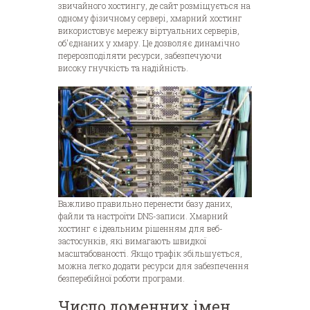
звичайного хостингу, де сайт розміщується на
одному фізичному сервері, хмарний хостинг
використовує мережу віртуальних серверів,
об'єднаних у хмару. Це дозволяє динамічно
перерозподіляти ресурси, забезпечуючи
високу гнучкість та надійність.
Важливо правильно перенести базу даних,
файли та настроїти DNS-записи. Хмарний
хостинг є ідеальним рішенням для веб-
застосунків, які вимагають швидкої
масштабованості. Якщо трафік збільшується,
можна легко додати ресурси для забезпечення
безперебійної роботи програми.
Число доменних імен.