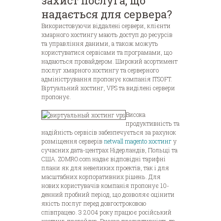
захист послуга, що
надається для сервера?
Використовуючи віддалені сервери, клієнти
хмарного хостингу мають доступ до ресурсів
та управління даними, а також можуть
користуватися сервісами та програмами, що
надаються провайдером. Широкий асортимент
послуг хмарного хостингу та серверного
адміністрування пропонує компанія ITSOFT.
Віртуальний хостинг, VPS та виділені сервери
пропонує.
Висока
продуктивність та
надійність сервісів забезпечується за рахунок
розміщення серверів
netwall magento хостинг
у
сучасних дата-центрах Нідерландів, Польщі та
США. ZOMRO.com надає відповідні тарифні
плани як для невеликих проектів, так і для
масштабних корпоративних рішень. Для
нових користувачів компанія пропонує 10-
денний пробний період, що дозволяє оцінити
якість послуг перед довгостроковою
співпрацею. З 2004 року працює російський