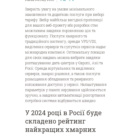
Зверніть увагу на умови мінімального
замовлення та додаткові послуги при виборі
тарифу. Вибір найбільш вигідної пропозиції
для вашого веб-проекту або розробки стає
можливим завдяки порівнянню цін та
функціоналу. Послуги хмарного та
традиційного хостингу, оренди VPS/VDS,
виділених серверів та супутніх сервісів надає
міжнародна компанія. Оптимальну локацію
для своїх завдань можна вибрати завдяки
розташуванню дата-центрів у Європі, Азії та
Росії.
Оренда віртуальних та виділених
серверів, хмарні рішення, а також послуги
розміщення обладнання та резервного
копіювання доступні у сервісі. Налаштування
параметрів у панелі керування здійснюється
зручно, а завдяки автоматизації розгортання
потрібної системи відбувається швидко.
У 2024 році в Росії буде
складено рейтинг
найкращих хмарних