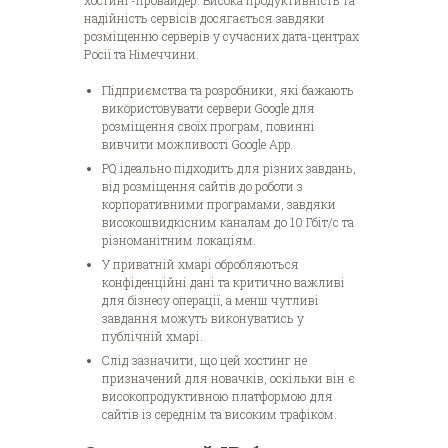
хостинг-провайдер. Висока продуктивність та
надійність сервісів досягається завдяки
розміщенню серверів у сучасних дата-центрах
Росії та Німеччини.
Підприємства та розробники, які бажають
використовувати сервери Google для
розміщення своїх програм, повинні
вивчити можливості Google App.
PQ ідеально підходить для різних завдань,
від розміщення сайтів до роботи з
корпоративними програмами, завдяки
високошвидкісним каналам до 10 Гбіт/с та
різноманітним локаціям.
У приватній хмарі обробляються
конфіденційні дані та критично важливі
для бізнесу операції, а менш чутливі
завдання можуть виконуватись у
публічній хмарі.
Слід зазначити, що цей хостинг не
призначений для новачків, оскільки він є
високопродуктивною платформою для
сайтів із середнім та високим трафіком.