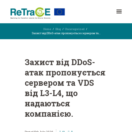
Home
Blog
Uncategorized
Захист від DDoS-атак пропонується сервером та...
Захист від DDoS-
атак пропонується
сервером та VDS
від L3-L4, що
надаються
компанією.
5th July 2026
41
0