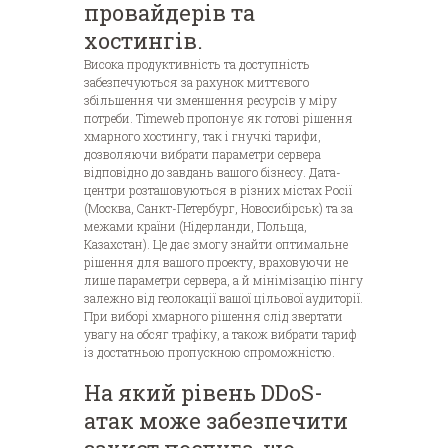
провайдерів та
хостингів.
Висока продуктивність та доступність
забезпечуються за рахунок миттєвого
збільшення чи зменшення ресурсів у міру
потреби. Timeweb пропонує як готові рішення
хмарного хостингу, так і гнучкі тарифи,
дозволяючи вибрати параметри сервера
відповідно до завдань вашого бізнесу. Дата-
центри розташовуються в різних містах Росії
(Москва, Санкт-Петербург, Новосибірськ) та за
межами країни (Нідерланди, Польща,
Казахстан). Це дає змогу знайти оптимальне
рішення для вашого проекту, враховуючи не
лише параметри сервера, а й мінімізацію пінгу
залежно від геолокації вашої цільової аудиторії.
При виборі хмарного рішення слід звертати
увагу на обсяг трафіку, а також вибрати тариф
із достатньою пропускною спроможністю.
На який рівень DDoS-
атак може забезпечити