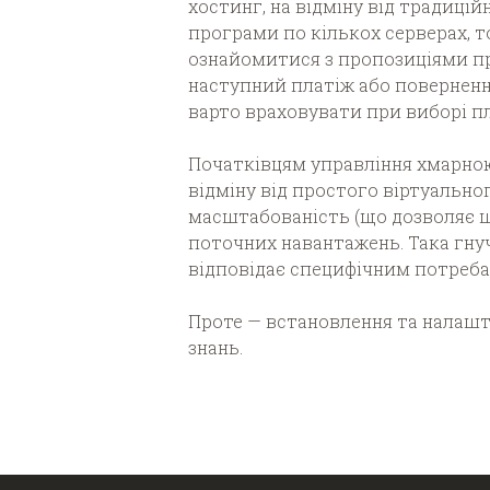
хостинг, на відміну від традиційн
програми по кількох серверах, т
ознайомитися з пропозиціями пр
наступний платіж або повернення
варто враховувати при виборі п
Початківцям управління хмарною
відміну від простого віртуально
масштабованість (що дозволяє шв
поточних навантажень. Така гну
відповідає специфічним потреб
Проте — встановлення та налашт
знань.