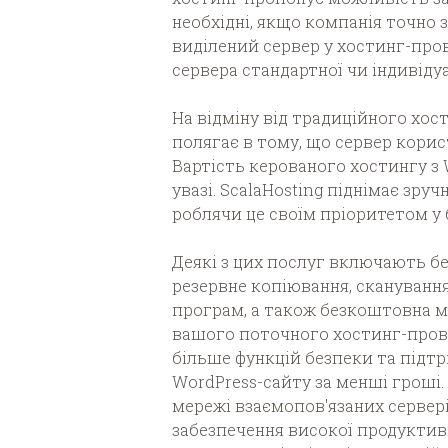
необхідні, якщо компанія точно 
виділений сервер у хостинг-про
сервера стандартної чи індивідуа
На відміну від традиційного хос
полягає в тому, що сервер кори
Вартість керованого хостингу з 
увазі. ScalaHosting піднімає зру
роблячи це своїм пріоритетом у 
Деякі з цих послуг включають б
резервне копіювання, скануванн
програм, а також безкоштовна мі
вашого поточного хостинг-про
більше функцій безпеки та підт
WordPress-сайту за менші гроші.
мережі взаємопов'язаних сервері
забезпечення високої продуктив