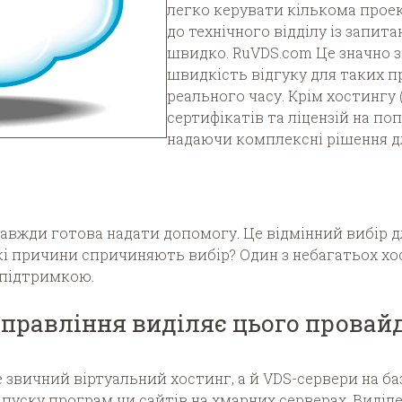
легко керувати кількома прое
до технічного відділу із запи
швидко. RuVDS.com Це значно 
швидкість відгуку для таких п
реального часу. Крім хостингу
сертифікатів та ліцензій на поп
надаючи комплексні рішення дл
завжди готова надати допомогу. Це відмінний вибір д
 Які причини спричиняють вибір? Один з небагатьох х
 підтримкою.
управління виділяє цього провай
 звичний віртуальний хостинг, а й VDS-сервери на баз
уску програм чи сайтів на хмарних серверах. Виділен