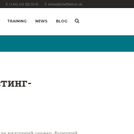
(+44) 114-222-32-61
retrace@sheffield.ac.uk
TRAINING
NEWS
BLOG
стинг-
де виділений сервер. Фізичний