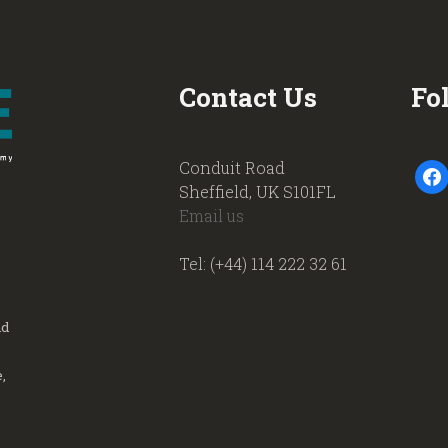
Contact Us
Fo
Conduit Road
faceb
Sheffield, UK S101FL
Email us
Tel: (+44) 114 222 32 61
nd
,
.