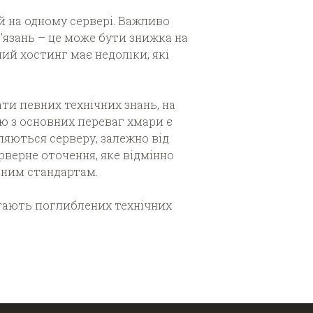
й на одному сервері. Важливо
'язань – це може бути знижка на
ий хостинг має недоліки, які
и певних технічних знань, на
ю з основних переваг хмари є
ляються серверу, залежно від
верне оточення, яке відмінно
вним стандартам.
агають поглиблених технічних