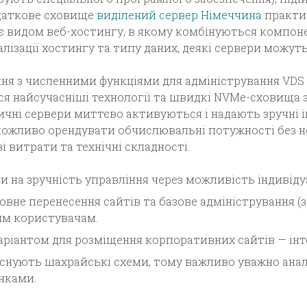
даткове сховище
виділений сервер Німеччина
практич
є видом веб-хостингу, в якому комбінуються компонен
алізації хостингу та типу даних, деякі сервери можуть
ня з численними функціями для адміністрування VDS се
я найсучасніші технології та швидкі NVMe-сховища
зичні сервери миттєво активуються і надають зручні 
жливо орендувати обчислювальні потужності без нео
витрати та технічні складності.
 на зручність управління через можливість індивіду
не перенесення сайтів та базове адміністрування (
ним користувачам.
аріантом для розміщення корпоративних сайтів — інт
існують шахрайські схеми, тому важливо уважно анал
нками.