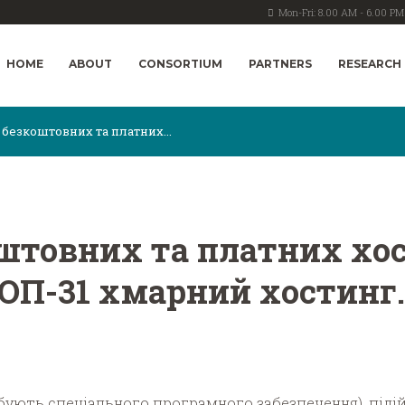
Mon-Fri: 8.00 AM - 6.00 PM
HOME
ABOUT
CONSORTIUM
PARTNERS
RESEARCH
безкоштовних та платних...
штовних та платних хо
ТОП-31 хмарний хостинг.
бують спеціального програмного забезпечення), підій