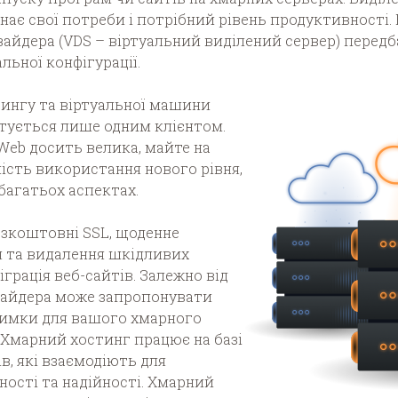
знає свої потреби і потрібний рівень продуктивності.
вайдера (VDS – віртуальний виділений сервер) передб
льної конфігурації.
тингу та віртуальної машини
стується лише одним клієнтом.
Web досить велика, майте на
чність використання нового рівня,
багатьох аспектах.
езкоштовні SSL, щоденне
я та видалення шкідливих
грація веб-сайтів. Залежно від
вайдера може запропонувати
римки для вашого хмарного
 Хмарний хостинг працює на базі
в, які взаємодіють для
ності та надійності. Хмарний