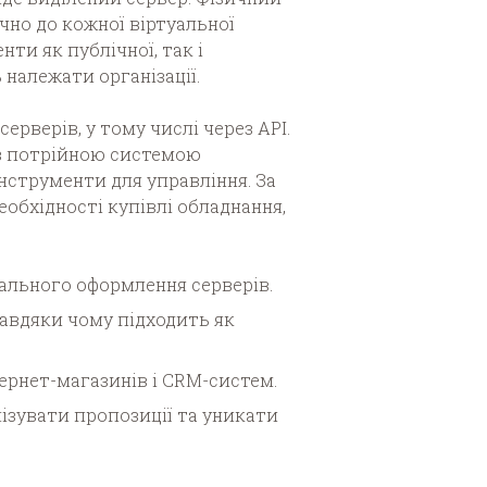
но до кожної віртуальної
ти як публічної, так і
 належати організації.
рверів, у тому числі через API.
 з потрійною системою
інструменти для управління. За
бхідності купівлі обладнання,
ального оформлення серверів.
завдяки чому підходить як
ернет-магазинів і CRM-систем.
ізувати пропозиції та уникати