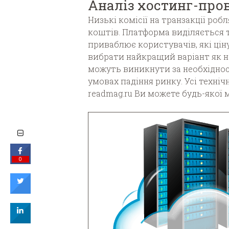
Аналіз хостинг-пров
Низькі комісії на транзакції ро
коштів. Платформа виділяється 
приваблює користувачів, які цін
вибрати найкращий варіант як но
можуть виникнути за необхіднос
умовах падіння ринку. Усі техні
readmag.ru Ви можете будь-якої 
0