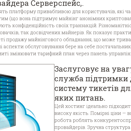
айдера Серверспейс,.
блять платформу привабливою для користувачів, які 
тим (що вона підтримує майнінг анонімних криптовал
ують конфіденційність своїх транзакцій. Різноманітн
вачків, так досвідчених майнерів. Як показує практи
ті продажу майнінгового обладнання, що може триват
чні аспекти обслуговування бере на себе постачальник
миті змінювати тарифний план через панель управлін
Заслуговує на уваг
служба підтримки 
систему тикетів дл
яких питань.
Цей хостинг ідеально підходить
високу якість. Помірні ціни — 
робота роблять конкурентосп
провайдерів. Зручна структура