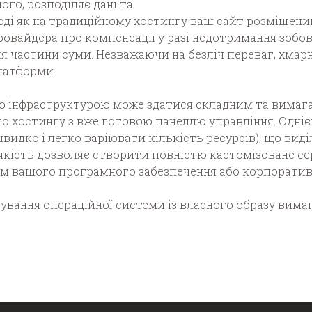
ого, розподіляє дані та
оді як на традиційному хостингу ваш сайт розміщени
овайдера про компенсації у разі недотримання зобов
 частини суми. Незважаючи на безліч переваг, хмарн
латформи.
 інфраструктурою може здатися складним та вимагат
го хостингу з вже готовою панеллю управління. Одніє
идко і легко варіювати кількість ресурсів), що виді
чкість дозволяє створити повністю кастомізоване сер
ам вашого програмного забезпечення або корпорати
ування операційної системи із власного образу вим