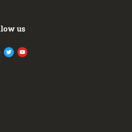
llow us
ook
twitter
youtube