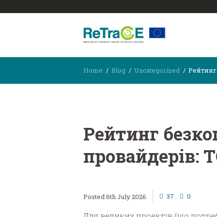
Home
Blog
Uncategorized
Рейтинг 
Рейтинг безко
провайдерів: 
37
0
6th July 2026
Для великих проектів (що потре