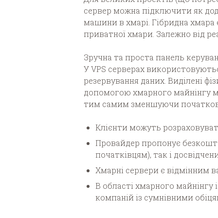
сервер можна підключити як до
машини в хмарі. Гібридна хмара 
приватної хмари.
Залежно від ре
Зручна та проста панель керуван
У VPS серверах використовуютьс
резервування даних. Виділені фі
допомогою хмарного майнінгу мо
тим самим зменшуючи початкові 
Клієнти можуть розраховувати
Провайдер пропонує безкоштов
початківцям), так і досвідче
Хмарні сервери є відмінним в
В області хмарного майнінгу 
компаній із сумнівними обіця