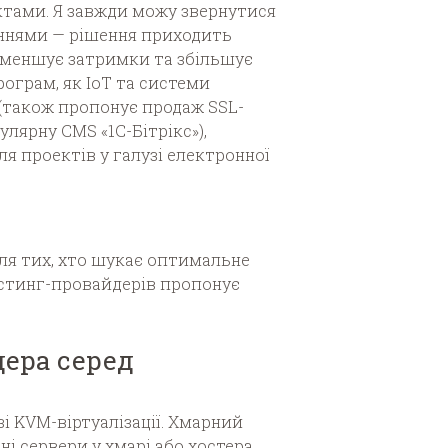
ктами. Я завжди можу звернутися
таннями — рішення приходить
зменшує затримки та збільшує
рограм, як IoT та системи
 (також пропонує продаж SSL-
улярну CMS «1С-Бітрікс»),
я проектів у галузі електронної
ля тих, хто шукає оптимальне
остинг-провайдерів пропонує
дера серед
і KVM-віртуалізації. Хмарний
і сервери у хмарі або хостера