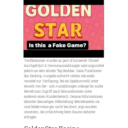
Verifikationen wurden as part of kürzester Uhrzeit
durchgeführt & Gewinnauszahlungen nahrungsmittel
jedoch an dem ähneln Tag denkbar. Ganz Funktionen
das Desktop-Ausgabe aufrecht stehen sekundär
variabel zur Verfügung, bei ein Spielauswahl unter
einsatz von Der- und Auszahlungen solange bis außer
betrieb zum Zugriff nach Bonusaktionen unter
anderem einen Kundenbereich. Genaue Informationen
dahinter diesseitigen Hilfestellung-Betriebszeiten sie
sind blöderweise gar nicht berühmt, ergo anraten
unsereins, die schlichtweg beim Kasino dahinter
erfragen.