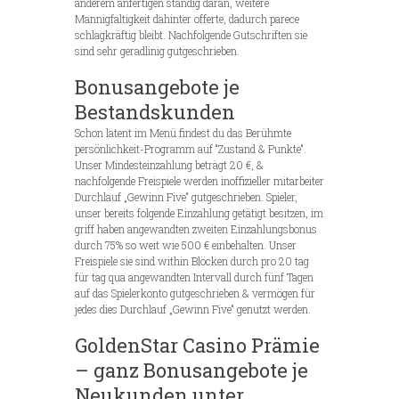
anderem anfertigen ständig daran, weitere
Mannigfaltigkeit dahinter offerte, dadurch parece
schlagkräftig bleibt. Nachfolgende Gutschriften sie
sind sehr geradlinig gutgeschrieben.
Bonusangebote je
Bestandskunden
Schon latent im Menü findest du das Berühmte
persönlichkeit-Programm auf “Zustand & Punkte“.
Unser Mindesteinzahlung beträgt 20 €, &
nachfolgende Freispiele werden inoffizieller mitarbeiter
Durchlauf „Gewinn Five“ gutgeschrieben. Spieler,
unser bereits folgende Einzahlung getätigt besitzen, im
griff haben angewandten zweiten Einzahlungsbonus
durch 75% so weit wie 500 € einbehalten. Unser
Freispiele sie sind within Blöcken durch pro 20 tag
für tag qua angewandten Intervall durch fünf Tagen
auf das Spielerkonto gutgeschrieben & vermögen für
jedes dies Durchlauf „Gewinn Five“ genutzt werden.
GoldenStar Casino Prämie
– ganz Bonusangebote je
Neukunden unter