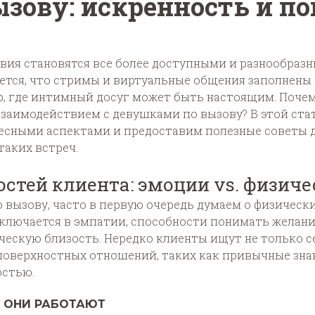
зову: искренность и по
вия становятся все более доступными и разнообразн
жется, что стримы и виртуальные общения заполнен
, где интимный досуг может быть настоящим. Почему
заимодействием с девушками по вызову? В этой ста
есными аспектами и предоставим полезные советы дл
таких встреч.
стей клиента: эмоции vs. физиче
 вызову, часто в первую очередь думаем о физическ
аключается в эмпатии, способности понимать желани
ческую близость. Нередко клиенты ищут не только се
 поверхностных отношений, таких как привычные зна
остью.
К ОНИ РАБОТАЮТ