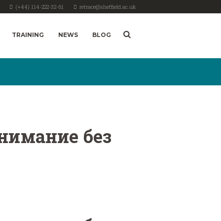
(+44) 114-222-32-61
retrace@sheffield.ac.uk
TRAINING
NEWS
BLOG
нимание без