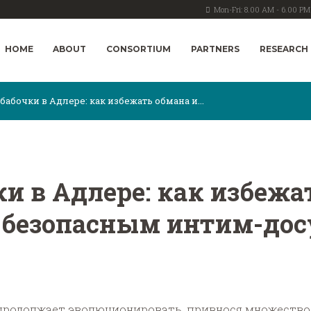
Mon-Fri: 8.00 AM - 6.00 PM
HOME
ABOUT
CONSORTIUM
PARTNERS
RESEARCH
абочки в Адлере: как избежать обмана и...
и в Адлере: как избежа
 безопасным интим-до
родолжает эволюционировать, привнося множество 