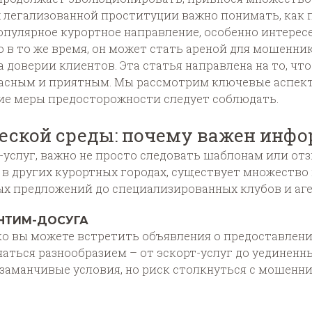
х легализованной проституции важно понимать, как
популярное курортное направление, особенно интерес
о в то же время, он может стать ареной для мошенни
 доверии клиентов. Эта статья направлена на то, ч
пасным и приятным. Мы рассмотрим ключевые аспекты
ие меры предосторожности следует соблюдать.
еской среды: почему важен инф
-услуг, важно не просто следовать шаблонам или отз
 и в других курортных городах, существует множеств
ых предложений до специализированных клубов и аге
НТИМ-ДОСУГА
о вы можете встретить объявления о предоставлени
аться разнообразием – от эскорт-услуг до уединенны
заманчивые условия, но риск столкнуться с мошенн