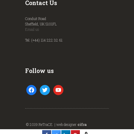
Contact Us
Conduit Road
Sheffield, UK S101FL
Email us
Tel: (+44) 114 222 32 61
Follow us
facebook
twitter
youtube
© 2019 ReTraCE | web designer
cifra
0