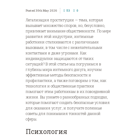
30th May 2026
53
0
Легализация проституции — тема, которая
вызывает множество споров, но, безусловно,
привлекает внимание общественности. По мере
развития этой индустрии, интимные
работники сталкиваются с различными
вызовами, в том числе с нежелательными
контактами и даже угрозами. Как
индивидуалки защищаются от таких
ситуаций? В этой статье мы погрузимся в
глубины мира интимного досуга, изучим
эффективные методы безопасности и
профилактики, а также поговорим о том, как
технология и общественные практики
помогают этим работникам в их повседневной
жизни. Вы узнаете о разнообразных подходах,
которые помогают создать безопасные условия
для оказания услуг, и получите полезные
советы для понимания тонкостей данной
сферы.
Психология