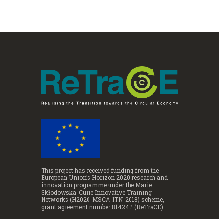
This project has received funding from the
European Union’s Horizon 2020 research and
innovation programme under the Marie
Skłodowska-Curie Innovative Training
Networks (H2020-MSCA-ITN-2018) scheme,
grant agreement number 814247 (ReTraCE).