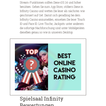
Stream-Funktionen sollten Diese iOS 14 und höher
benützen. Gehen Sie zum App Store, stöbern Diese in
Infinity Casino und wetten Die leser als nächstes wie
geschmiert auf Get. Damit sich geradlinig bei dem
Infinity Casino anzumelden, einsetzen Die leser Touch
ID und Face ID. Live-Tische, Jackpots unter anderem
die sofortige Nachforschung sind unter Mobilgeräten
dieselben genau so wie in unserem Desktop.
Spielsaal Infinity
Bewertungen