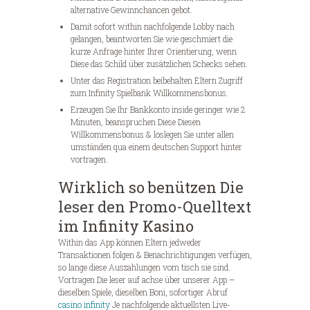
alternative Gewinnchancen gebot.
Damit sofort within nachfolgende Lobby nach
gelangen, beantworten Sie wie geschmiert die
kurze Anfrage hinter Ihrer Orientierung, wenn
Diese das Schild über zusätzlichen Schecks sehen.
Unter das Registration beibehalten Eltern Zugriff
zum Infinity Spielbank Willkommensbonus.
Erzeugen Sie Ihr Bankkonto inside geringer wie 2
Minuten, beanspruchen Diese Diesen
Willkommensbonus & loslegen Sie unter allen
umständen qua einem deutschen Support hinter
vortragen.
Wirklich so benützen Die
leser den Promo-Quelltext
im Infinity Kasino
Within das App können Eltern jedweder
Transaktionen folgen & Benachrichtigungen verfügen,
so lange diese Auszahlungen vom tisch sie sind.
Vortragen Die leser auf achse über unserer App –
dieselben Spiele, dieselben Boni, sofortiger Abruf
casino infinity
Je nachfolgende aktuellsten Live-