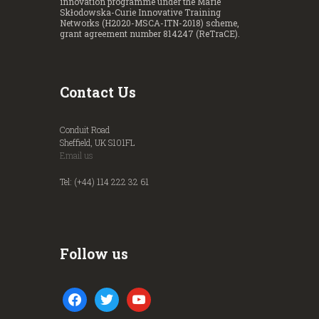
innovation programme under the Marie
Skłodowska-Curie Innovative Training
Networks (H2020-MSCA-ITN-2018) scheme,
grant agreement number 814247 (ReTraCE).
Contact Us
Conduit Road
Sheffield, UK S101FL
Email us
Tel: (+44) 114 222 32 61
Follow us
facebook
twitter
youtube