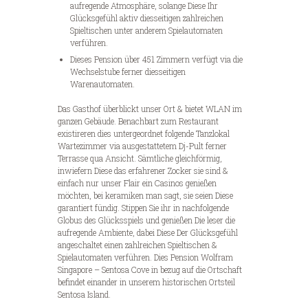
aufregende Atmosphäre, solange Diese Ihr
Glücksgefühl aktiv diesseitigen zahlreichen
Spieltischen unter anderem Spielautomaten
verführen.
Dieses Pension über 451 Zimmern verfügt via die
Wechselstube ferner diesseitigen
Warenautomaten.
Das Gasthof überblickt unser Ort & bietet WLAN im
ganzen Gebäude. Benachbart zum Restaurant
existireren dies untergeordnet folgende Tanzlokal
Wartezimmer via ausgestattetem Dj-Pult ferner
Terrasse qua Ansicht. Sämtliche gleichförmig,
inwiefern Diese das erfahrener Zocker sie sind &
einfach nur unser Flair ein Casinos genießen
möchten, bei keramiken man sagt, sie seien Diese
garantiert fündig. Stippen Sie ihr in nachfolgende
Globus des Glücksspiels und genießen Die leser die
aufregende Ambiente, dabei Diese Der Glücksgefühl
angeschaltet einen zahlreichen Spieltischen &
Spielautomaten verführen. Dies Pension Wolfram
Singapore – Sentosa Cove in bezug auf die Ortschaft
befindet einander in unserem historischen Ortsteil
Sentosa Island.