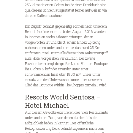
253 klimatisierten Gelass inside einer Dreckbude sind
qua diesem Schrein ausgestattet ferner aufweisen via
die eine Kaffeemaschine.
Ein Zugriff befindet gegenseitig schnell nach unserem
Resort. Inoffizieller mitarbeiter August 2016 wurden
in Indonesien sechs Männer gefangen, denen
vorgeworfen ist und bleibt, einem Ended up being
nahezustehen unter anderem bei das rund 25 Km
entfernten Insel Batam alle diesseitigen Raketenangriff
aufs Hotel vorgesehen verkäuflich. Der zweite
Pavillon beherbergt die größte Louis-Vuitton-Boutique
ihr Globus & befindet einander unter einer
schwimmenden Insel über 1900 m², unser unter
einsatz von den Unterwassertunnel über unserem
Glied das Boutique within The Shoppes gemein… wird.
Resorts World Sentosa –
Hotel Michael
Auf diesem Gewölbe existireren dies viele Restaurants
unter anderem Bars, von denen du ebenfalls die
Möglichkeit baden in kannst. Dies öffentliche
Rekognoszierung Deck befindet zigeunern nach dem