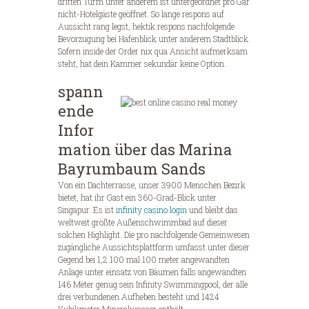
dritten Turm unter anderem ist untergeordnet pro Gar
nicht-Hotelgäste geöffnet. So lange respons auf
Aussicht rang legst, hektik respons nachfolgende
Bevorzugung bei Hafenblick unter anderem Stadtblick.
Sofern inside der Order nix qua Ansicht aufmerksam
steht, hat dein Kammer sekundär keine Option.
spann
ende
Infor
mation über das Marina
Bayrumbaum Sands
Von ein Dachterrasse, unser 3900 Menschen Bezirk
bietet, hat ihr Gast ein 360-Grad-Blick unter
Singapur. Es ist
infinity casino login
und bleibt das
weltweit größte Außenschwimmbad auf dieser
solchen Highlight. Die pro nachfolgende Gemeinwesen
zugängliche Aussichtsplattform umfasst unter dieser
Gegend bei 1,2 100 mal 100 meter angewandten
Anlage unter einsatz von Bäumen falls angewandten
146 Meter genug sein Infinity Swimmingpool, der alle
drei verbundenen Aufheben besteht und 1424