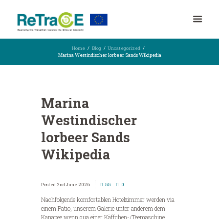
Home
Blog
Uncategorized
Marina Westindischer lorbeer Sands Wikipedia
Marina
Westindischer
lorbeer Sands
Wikipedia
2nd June 2026
55
0
Nachfolgende komfortablen Hotelzimmer werden via
einem Patio, unserem Galerie unter anderem dem
Kanapee wenn qua einer Käffchen-/Teemaschine