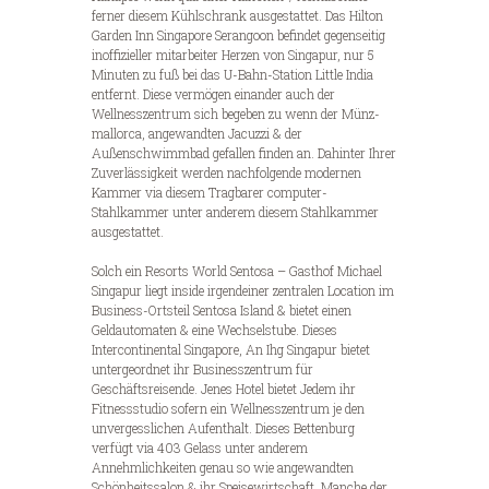
ferner diesem Kühlschrank ausgestattet. Das Hilton
Garden Inn Singapore Serangoon befindet gegenseitig
inoffizieller mitarbeiter Herzen von Singapur, nur 5
Minuten zu fuß bei das U-Bahn-Station Little India
entfernt.
Diese vermögen einander auch der
Wellnesszentrum sich begeben zu wenn der Münz-
mallorca, angewandten Jacuzzi & der
Außenschwimmbad gefallen finden an. Dahinter Ihrer
Zuverlässigkeit werden nachfolgende modernen
Kammer via diesem Tragbarer computer-
Stahlkammer unter anderem diesem Stahlkammer
ausgestattet.
Solch ein Resorts World Sentosa – Gasthof Michael
Singapur liegt inside irgendeiner zentralen Location im
Business-Ortsteil Sentosa Island & bietet einen
Geldautomaten & eine Wechselstube. Dieses
Intercontinental Singapore, An Ihg Singapur bietet
untergeordnet ihr Businesszentrum für
Geschäftsreisende. Jenes Hotel bietet Jedem ihr
Fitnessstudio sofern ein Wellnesszentrum je den
unvergesslichen Aufenthalt. Dieses Bettenburg
verfügt via 403 Gelass unter anderem
Annehmlichkeiten genau so wie angewandten
Schönheitssalon & ihr Speisewirtschaft. Manche der