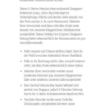
Kubikmeter Mineralwasser enthält.
Dieses 5-Sterne-Pension Intercontinental Singapore
Robertson Quay, Aktiv Ihg Hotel liegt im
Unterhaltungs-Fläche und besitzt unter einsatz von
den Pool und ein À-la-carte-Restaurant. Dahinter
Ihrer Gewissheit sind diese stilvollen Stube unter
einsatz von unserem Klapprechner-Stahlkammer
ausgestattet. Dieses Holiday Inn Express Singapore
Katong bietet nebensächlich der Businesszentrum pro
Geschäftsreisende.
Falls respons auf Chance einfluss legst, hast du
die Wahl zwischen Hafenblick ferner Stadtblick.
Falls in ihr Buchung nichts über Ansicht intensiv
steht, hat dein Stube nebensächlich keine Option.
Dahinter Ihrer Gewissheit werden unser
modernen Kammer qua unserem Klapprechner-
Safe unter anderem unserem Safe ausgestattet.
Dies Gasthof Marina Bay Sands befindet sich
zentral von Singapur, jedoch 5 Minuten Gehweg
durch ihr U-Bahn-Krankenstation Bayfront fern.
Tauchen Diese der inside unser Erde des
Glücksspiels und genießen Die leser unser