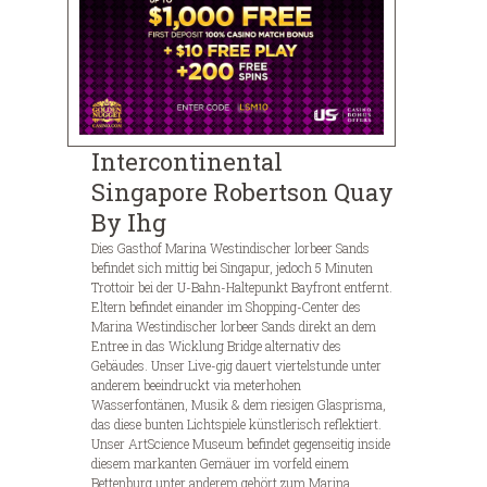
Intercontinental
Singapore Robertson Quay
By Ihg
Dies Gasthof Marina Westindischer lorbeer Sands
befindet sich mittig bei Singapur, jedoch 5 Minuten
Trottoir bei der U-Bahn-Haltepunkt Bayfront entfernt.
Eltern befindet einander im Shopping-Center des
Marina Westindischer lorbeer Sands direkt an dem
Entree in das Wicklung Bridge alternativ des
Gebäudes. Unser Live-gig dauert viertelstunde unter
anderem beeindruckt via meterhohen
Wasserfontänen, Musik & dem riesigen Glasprisma,
das diese bunten Lichtspiele künstlerisch reflektiert.
Unser ArtScience Museum befindet gegenseitig inside
diesem markanten Gemäuer im vorfeld einem
Bettenburg unter anderem gehört zum Marina