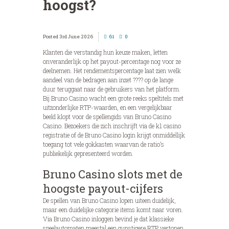
hoogst?
3rd June 2026
61
0
Klanten die verstandig hun keuze maken, letten
onveranderlijk op het payout-percentage nog voor ze
deelnemen. Het rendementspercentage laat zien welk
aandeel van de bedragen aan inzet ???? op de lange
duur teruggaat naar de gebruikers van het platform.
Bij Bruno Casino wacht een grote reeks speltitels met
uitzonderlijke RTP-waarden, en een vergelijkbaar
beeld klopt voor de spellengids van Bruno Casino
Casino. Bezoekers die zich inschrijft via de k1 casino
registratie of de Bruno Casino login krijgt onmiddellijk
toegang tot vele gokkasten waarvan de ratio’s
publiekelijk gepresenteerd worden.
Bruno Casino slots met de
hoogste payout-cijfers
De spellen van Bruno Casino lopen uiteen duidelijk,
maar een duidelijke categorie items komt naar voren.
Via Bruno Casino inloggen bevind je dat klassieke
speelautomaten meestal een gunstigere RTP vertonen