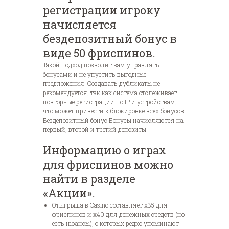
регистрации игроку
начисляется
бездепозитный бонус в
виде 50 фриспинов.
Такой подход позволит вам управлять
бонусами и не упустить выгодные
предложения. Создавать дубликаты не
рекомендуется, так как система отслеживает
повторные регистрации по IP и устройствам,
что может привести к блокировке всех бонусов.
Бездепозитный бонус Бонусы начисляются на
первый, второй и третий депозиты.
Информацию о играх
для фриспинов можно
найти в разделе
«Акции».
Отыгрыша в Casino составляет x35 для
фриспинов и x40 для денежных средств (но
есть нюансы), о которых редко упоминают