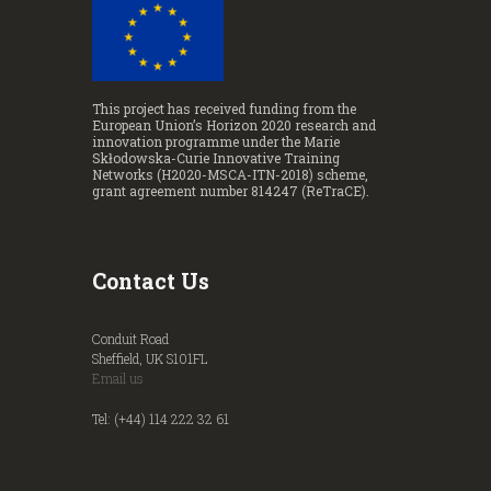
This project has received funding from the
European Union’s Horizon 2020 research and
innovation programme under the Marie
Skłodowska-Curie Innovative Training
Networks (H2020-MSCA-ITN-2018) scheme,
grant agreement number 814247 (ReTraCE).
Contact Us
Conduit Road
Sheffield, UK S101FL
Email us
Tel: (+44) 114 222 32 61