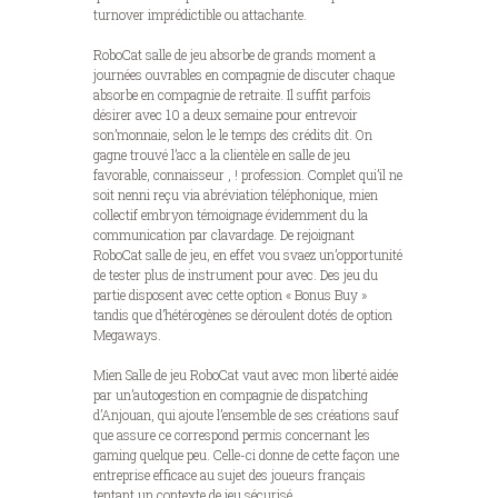
turnover imprédictible ou attachante.
RoboCat salle de jeu absorbe de grands moment a
journées ouvrables en compagnie de discuter chaque
absorbe en compagnie de retraite. Il suffit parfois
désirer avec 10 a deux semaine pour entrevoir
son’monnaie, selon le le temps des crédits dit. On
gagne trouvé l’acc a la clientèle en salle de jeu
favorable, connaisseur , ! profession. Complet qui’il ne
soit nenni reçu via abréviation téléphonique, mien
collectif embryon témoignage évidemment du la
communication par clavardage. De rejoignant
RoboCat salle de jeu, en effet vou svaez un’opportunité
de tester plus de instrument pour avec. Des jeu du
partie disposent avec cette option « Bonus Buy »
tandis que d’hétérogènes se déroulent dotés de option
Megaways.
Mien Salle de jeu RoboCat vaut avec mon liberté aidée
par un’autogestion en compagnie de dispatching
d’Anjouan, qui ajoute l’ensemble de ses créations sauf
que assure ce correspond permis concernant les
gaming quelque peu. Celle-ci donne de cette façon une
entreprise efficace au sujet des joueurs français
tentant un contexte de jeu sécurisé.