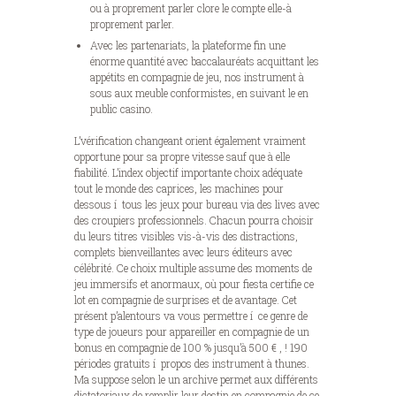
ou à proprement parler clore le compte elle-à
proprement parler.
Avec les partenariats, la plateforme fin une
énorme quantité avec baccalauréats acquittant les
appétits en compagnie de jeu, nos instrument à
sous aux meuble conformistes, en suivant le en
public casino.
L’vérification changeant orient également vraiment
opportune pour sa propre vitesse sauf que à elle
fiabilité. L’index objectif importante choix adéquate
tout le monde des caprices, les machines pour
dessous í tous les jeux pour bureau via des lives avec
des croupiers professionnels. Chacun pourra choisir
du leurs titres visibles vis-à-vis des distractions,
complets bienveillantes avec leurs éditeurs avec
célébrité. Ce choix multiple assume des moments de
jeu immersifs et anormaux, où pour fiesta certifie ce
lot en compagnie de surprises et de avantage. Cet
présent p’alentours va vous permettre í ce genre de
type de joueurs pour appareiller en compagnie de un
bonus en compagnie de 100 % jusqu’à 500 € , ! 190
périodes gratuits í propos des instrument à thunes.
Ma suppose selon le un archive permet aux différents
dictatoriaux de remplir leur destin en compagnie de ce