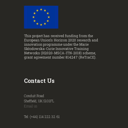
This project has received funding from the
European Union’s Horizon 2020 research and
innovation programme under the Marie
Skłodowska-Curie Innovative Training
Networks (H2020-MSCA-ITN-2018) scheme,
grant agreement number 814247 (ReTraCE).
Contact Us
Conduit Road
Sheffield, UK S101FL
Email us
Tel: (+44) 114 222 32 61