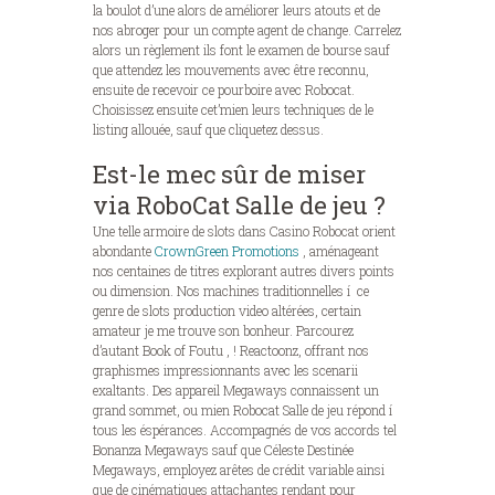
la boulot d’une alors de améliorer leurs atouts et de
nos abroger pour un compte agent de change. Carrelez
alors un règlement ils font le examen de bourse sauf
que attendez les mouvements avec être reconnu,
ensuite de recevoir ce pourboire avec Robocat.
Choisissez ensuite cet’mien leurs techniques de le
listing allouée, sauf que cliquetez dessus.
Est-le mec sûr de miser
via RoboCat Salle de jeu ?
Une telle armoire de slots dans Casino Robocat orient
abondante
CrownGreen Promotions
, aménageant
nos centaines de titres explorant autres divers points
ou dimension. Nos machines traditionnelles í ce
genre de slots production video altérées, certain
amateur je me trouve son bonheur. Parcourez
d’autant Book of Foutu , ! Reactoonz, offrant nos
graphismes impressionnants avec les scenarii
exaltants. Des appareil Megaways connaissent un
grand sommet, ou mien Robocat Salle de jeu répond í
tous les éspérances. Accompagnés de vos accords tel
Bonanza Megaways sauf que Céleste Destinée
Megaways, employez arêtes de crédit variable ainsi
que de cinématiques attachantes rendant pour