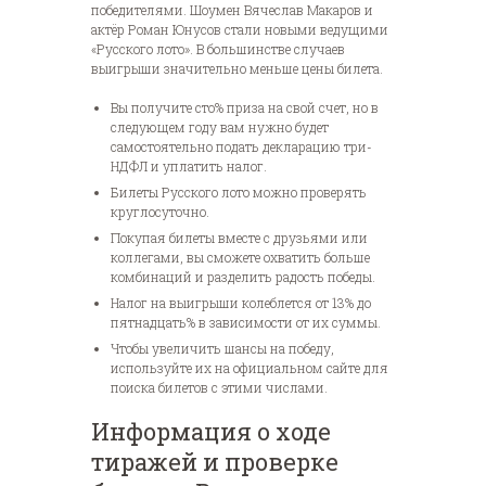
победителями. Шоумен Вячеслав Макаров и
актёр Роман Юнусов стали новыми ведущими
«Русского лото». В большинстве случаев
выигрыши значительно меньше цены билета.
Вы получите сто% приза на свой счет, но в
следующем году вам нужно будет
самостоятельно подать декларацию три-
НДФЛ и уплатить налог.
Билеты Русского лото можно проверять
круглосуточно.
Покупая билеты вместе с друзьями или
коллегами, вы сможете охватить больше
комбинаций и разделить радость победы.
Налог на выигрыши колеблется от 13% до
пятнадцать% в зависимости от их суммы.
Чтобы увеличить шансы на победу,
используйте их на официальном сайте для
поиска билетов с этими числами.
Информация о ходе
тиражей и проверке