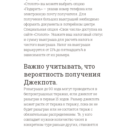
«Столото» вы можете выбрать опцию
«Подарить» — указав номер телефона или
электронную почту получателя. Для
получения больших выигрышей необходимо
оформить документы в лотерейном центре.
Специальная опция «Свои числа» доступна на
сайте «Столото». Укажите ваш налоговый статус
и сумму выигрыша для расчета налога и
чистого выигрыша.
Налог на выигрыши
варьируется от 13% до пятнадцать% в
зависимости от их размера.
Важно учитывать, что
вероятность получения
Джекпота.
Розыгрыши до 90 хода могут проводиться в
беспроигрышных тиражах, если джекпот не
разыгран в первые 15 ходов. Размер джекпота
может расти от тиража к тиражу, пока он не
будет разыгран или не состоится тираж с
обязательным распределением. Те, у кого
совпадает нужное количество чисел в
конкретном туре раньше других, становятся