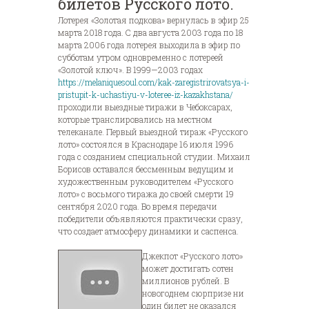
билетов Русского лото.
Лотерея «Золотая подкова» вернулась в эфир 25
марта 2018 года. С два августа 2003 года по 18
марта 2006 года лотерея выходила в эфир по
субботам утром одновременно с лотереей
«Золотой ключ». В 1999—2003 годах
https://melaniquesoul.com/kak-zaregistrirovatsya-i-
pristupit-k-uchastiyu-v-loteree-iz-kazakhstana/
проходили выездные тиражи в Чебоксарах,
которые транслировались на местном
телеканале. Первый выездной тираж «Русского
лото» состоялся в Краснодаре 16 июля 1996
года с созданием специальной студии. Михаил
Борисов оставался бессменным ведущим и
художественным руководителем «Русского
лото» с восьмого тиража до своей смерти 19
сентября 2020 года. Во время передачи
победители объявляются практически сразу,
что создает атмосферу динамики и саспенса.
Джекпот «Русского лото»
может достигать сотен
миллионов рублей. В
новогоднем сюрпризе ни
один билет не оказался