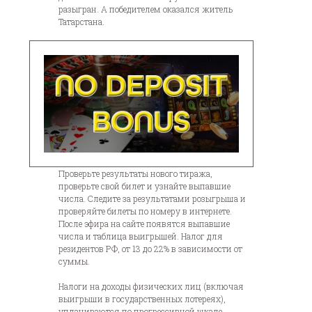
разыгран. А победителем оказался житель
Татарстана.
Проверьте результаты нового тиража,
проверьте свой билет и узнайте выпавшие
числа. Следите за результатами розыгрыша и
проверяйте билеты по номеру в интернете.
После эфира на сайте появятся выпавшие
числа и таблица выигрышей. Налог для
резидентов РФ, от 13 до 22% в зависимости от
суммы.
Налоги на доходы физических лиц (включая
выигрыши в государственных лотереях),
уплачиваются по прогрессивной шкале.