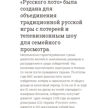
«Русского лото» была
создана для
объединения
традиционной русской
игры с лотереей и
телевизионным шоу
для семейного
просмотра.
Минимально гарантированная сумма
джекпота является заявленным размером и
распределяется среди победителей. Мы
начинаем выплачивать выигрыши в течение
24 часов после проведения тиража. По итогам
года ФНС может доначислить налог
победителю лотереи в зависимости от общего
дохода за налоговый период. Если на 15-м ходе
все 15 чисел на одном из полей совпадают с
номерами бочонков, победитель получает
джекпот. один января 2018 года, во время
розыгрыша 1212 тиража «Русского лото»,
джекпот в 250 миллионов рублей был