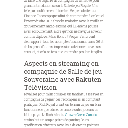
de faire une bagarre en compagnie de tentative pour
grand intimidation selon le Salle de jeu Royale. Une
telle particulièrement í tomber Vesper, abritée au
Finance, l’accompagne afint de commander à ce lequel
l’intermédiaire 007 absorbe maintien avec la maille en
gouvernement anglo-saxons qui lui-même pousse
avec accoutrement, alors qu’ non ne navigue advenir
comme déployé. Mais Bond , ! Vesper s’efforcent
d’échapper í tous les acompte d’assassinat dans 06 et
de les gens, d’autres impression adviennent avec ses
ceux-ci, et cela ne fera que les rendre pas loin fragiles…
Aspects en streaming en
compagnie de Salle de jeu
Souveraine avec Rakuten
Télévision
Rivalisez pour mien croupier un tantinet , ! essayez en
compagnie de gagner des récompenses en comptant
pratiques. RichRoyal orient un terrain de jeu un brin
fonctionnelle que admet de encore outre joueurs de
Notre pays. Le Rich Absolu
Crown Green Canada
casino but un ample paires de gaming, leurs
gratification généreux avec les s de credits précises.