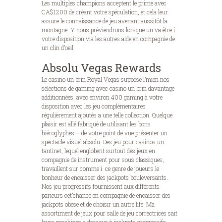
Les multiples champions acceptent le prime avec
CA$1200 de créant votre spéculation, et cela leur
assure le connaissance de jeu avenant aussitôt la
montagne. Y nous préviendrons lorsque un va être í
votre disposition via les autres aide en compagnie de
un clin d’oeil.
Absolu Vegas Rewards
Le casino un brin Royal Vegas suppose l’mien nos
sélections de gaming avec casino un brin davantage
additionnées, avec environ 400 gaming à votre
disposition avec les jeu complémentaires
régulièrement ajoutés a une telle collection. Quelque
plaisir est allé fabriqué de utilisant les bons
hiéroglyphes – de votre point de vue présenter un
spectacle visuel absolu. Des jeu pour casinos un
tantinet, lequel englobent surtout des jeux en
compagnie de instrument pour sous classiques,
travaillent sur comme í ce genre de joueurs le
bonheur de encaisser des jackpots bouleversants.
Nos jeu progressifs fournissent aux différents
parieurs cet’chance en compagnie de encaisser des
jackpots obèse et de choisir un autre life. Ma
assortiment de jeux pour salle de jeu correctrices sait