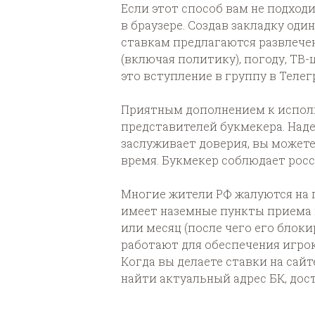
Если этот способ вам не подход
в браузере. Создав закладку один
ставкам предлагаются развлечени
(включая политику), погоду, ТВ-
это вступление в группу в Теле
Приятным дополнением к исполь
представителей букмекера. Наде
заслуживает доверия, вы может
время. Букмекер соблюдает росс
Многие жители РФ жалуются на п
имеет наземные пункты приема 
или месяц (после чего его блок
работают для обеспечения игро
Когда вы делаете ставки на сайт
найти актуальный адрес БК, дос