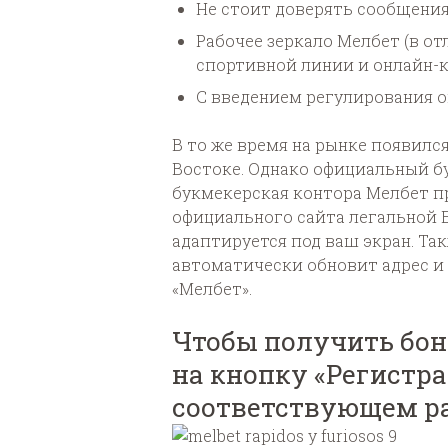
Не стоит доверять сообщения
Рабочее зеркало Мелбет (в от
спортивной линии и онлайн-к
С введением регулирования о
В то же время на рынке появил
Востоке. Однако официальный б
букмекерская контора Мелбет п
официального сайта легальной Б
адаптируется под ваш экран. Т
автоматически обновит адрес и
«Мелбет».
Чтобы получить бон
на кнопку «Регистр
соответствующем ра