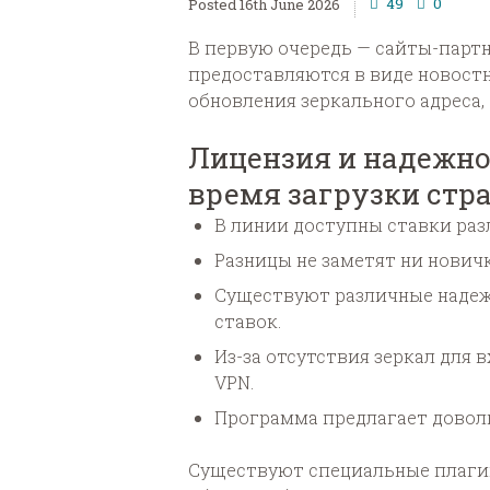
49
0
16th June 2026
В первую очередь — сайты-партн
предоставляются в виде новост
обновления зеркального адреса,
Лицензия и надежн
время загрузки стр
В линии доступны ставки разл
Разницы не заметят ни новичк
Существуют различные надеж
ставок.
Из-за отсутствия зеркал для 
VPN.
Программа предлагает довол
Существуют специальные плагин