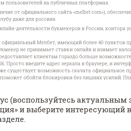
м пользователей на публичных платформах.
личие от официального сайта «melbet.com»), обеспеч
лубу даже для россиян.
нлайн-деятельности букмекеров в России, контора уш
ся официальный Мелбет, имеющий более 40 пунктов п
укмекер не принимает ставки онлайн и взимает нало
редоставляет клиентам гораздо больше возможностей
К. Просто введите адрес зеркала в браузере, и инте
акже существует возможность скачать официальное п
 поможет обойти блокировки без лишних усилий. Пл
ус (воспользуйтесь актуальным 
ация» и выберите интересующий в
зделе.