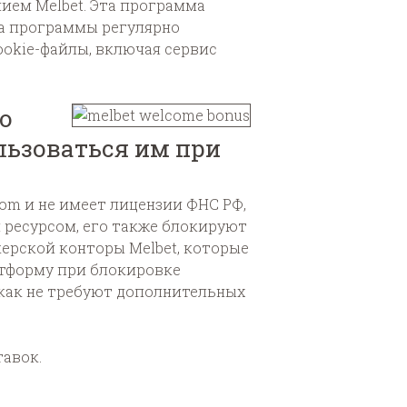
ием Melbet. Эта программа
са программы регулярно
ookie-файлы, включая сервис
о
льзоваться им при
om и не имеет лицензии ФНС РФ,
 ресурсом, его также блокируют
ерской конторы Melbet, которые
атформу при блокировке
 как не требуют дополнительных
авок.