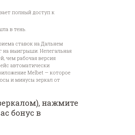
ивает полный доступ к
ла в тень.
риема ставок на Дальнем
г на выигрыши. Нелегальная
, чем рабочая версия
рфейс автоматически
риложение Melbet — которое
юсы и минусы зеркал от
зеркалом), нажмите
ас бонус в