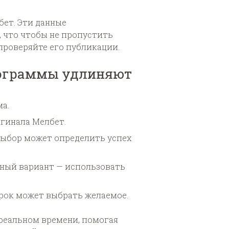
бет. Эти данные
 что чтобы не пропустить
 проверяйте его публикации.
рограммы удлиняют
ма.
игинала Мелбет.
выбор может определить успех
енный вариант — использовать
рок может выбрать желаемое.
реальном времени, помогая