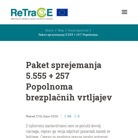
Home
Blog
Uncategorized
Paket sprejemanja 5.555 + 257 Popolnoma...
Paket sprejemanja
5.555 + 257
Popolnoma
brezplačnih vrtljajev
17th June 2026
56
0
Z njihovimi nastavitvami sem se počutil dovolj
varnega, čeprav ga večja odprtost ponavadi naredi še
boljšega. Čeprav ta igralnica ponuja igralni avtomat