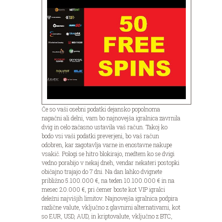
Če so vaši osebni podatki dejansko popolnoma
napačni ali delni, vam bo najnovejša igralnica zavrnila
dvig in celo začasno ustavila vaš račun. Takoj ko
bodo vsi vaši podatki preverjeni, bo vaš račun
odobren, kar zagotavlja varne in enostavne nakupe
vsakič. Pologi se hitro blokirajo, medtem ko se dvigi
vedno porabijo v nekaj dneh, vendar nekateri postopki
običajno trajajo do 7 dni. Na dan lahko dvignete
približno 5.100.000 €, na teden 10.100.000 € in na
mesec 20.000 €, pri čemer boste kot VIP igralci
deležni najvišjih limitov. Najnovejša igralnica podpira
različne valute, vključno z glavnimi alternativami, kot
so EUR, USD, AUD, in kriptovalute, vključno z BTC,