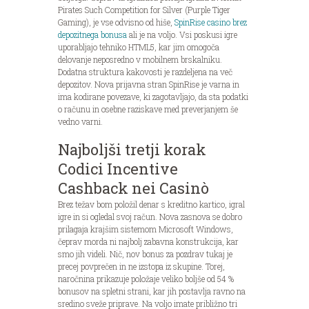
Pirates Such Competition for Silver (Purple Tiger
Gaming), je vse odvisno od hiše,
SpinRise casino brez
depozitnega bonusa
ali je na voljo. Vsi poskusi igre
uporabljajo tehniko HTML5, kar jim omogoča
delovanje neposredno v mobilnem brskalniku.
Dodatna struktura kakovosti je razdeljena na več
depozitov. Nova prijavna stran SpinRise je varna in
ima kodirane povezave, ki zagotavljajo, da sta podatki
o računu in osebne raziskave med preverjanjem še
vedno varni.
Najboljši tretji korak
Codici Incentive
Cashback nei Casinò
Brez težav bom položil denar s kreditno kartico, igral
igre in si ogledal svoj račun. Nova zasnova se dobro
prilagaja krajšim sistemom Microsoft Windows,
čeprav morda ni najbolj zabavna konstrukcija, kar
smo jih videli. Nič, nov bonus za pozdrav tukaj je
precej povprečen in ne izstopa iz skupine. Torej,
naročnina prikazuje položaje veliko boljše od 54 %
bonusov na spletni strani, kar jih postavlja ravno na
sredino sveže priprave. Na voljo imate približno tri