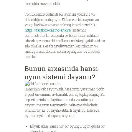
formatda mövcud oldu.
Təhlükəsizlik xidməti bu layihəni yoxlayıb və
etibarlılığını təsdiqləyib. Etibar edə biləcəyiniz ən
yaxşı layihələrə nəzər salmaq istərdinizmi? Bu
https://fastloto-casino-ar.xyz/
sistemdə
administratorlar otaqdakı öz botlarından istifadə
edərək qazanma ehtimallarını müstəqil şəkildə idarə
edə bilərlər. Hesabı qeydiyyatdan keçirdikdən və
maliyyələşdirdikdən sonra oyunçular oyun otağı
seçirlər.
Bunun arxasında hansı
oyun sistemi dayanır?
Həmçinin veb saytımızda hesabınızı yaratmaq üçün
e-poçt ünvanınızı avtomatik olaraq toplayacağıq. Bu
depozit sizinlə bu layihə arasında vəsaitin geri
qaytarılmasının təminatıdır. Mütəxəssislərimiz
əmindirlər ki, bu layihə etibarlı deyil; bu, lotereya
oyunu deyil, fırıldaqçılıq saytıdır.
Böyük uduş şansı hər bir oyunçu üçün güclü bir
stimul olaraq qalır.