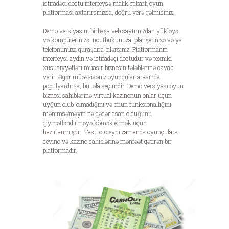
istifadəçi dostu interfeysə malik etibarlı oyun
platforması axtarırsınızsa, doğru yerə gəlmisiniz.
Demo versiyasını birbaşa veb saytımızdan yükləyə
və kompüterinizə, noutbukunuza, planşetinizə və ya
telefonunuza quraşdıra bilərsiniz. Platformanın
interfeysi aydın və istifadəçi dostudur və texniki
xüsusiyyətləri müasir biznesin tələblərinə cavab
verir. Əgər müəssisəniz oyunçular arasında
populyardırsa, bu, əla seçimdir. Demo versiyası oyun
biznesi sahiblərinə virtual kazinonun onlar üçün
uyğun olub-olmadığını və onun funksionallığını
mənimsəməyin nə qədər asan olduğunu
qiymətləndirməyə kömək etmək üçün
hazırlanmışdır. FastLoto eyni zamanda oyunçulara
sevinc və kazino sahiblərinə mənfəət gətirən bir
platformadır.