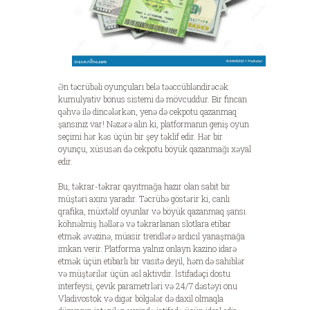
Ən təcrübəli oyunçuları belə təəccübləndirəcək
kumulyativ bonus sistemi də mövcuddur. Bir fincan
qəhvə ilə dincələrkən, yenə də cekpotu qazanmaq
şansınız var! Nəzərə alın ki, platformanın geniş oyun
seçimi hər kəs üçün bir şey təklif edir. Hər bir
oyunçu, xüsusən də cekpotu böyük qazanmağı xəyal
edir.
Bu, təkrar-təkrar qayıtmağa hazır olan sabit bir
müştəri axını yaradır. Təcrübə göstərir ki, canlı
qrafika, müxtəlif oyunlar və böyük qazanmaq şansı
köhnəlmiş həllərə və təkrarlanan slotlara etibar
etmək əvəzinə, müasir trendlərə ardıcıl yanaşmağa
imkan verir. Platforma yalnız onlayn kazino idarə
etmək üçün etibarlı bir vasitə deyil, həm də sahiblər
və müştərilər üçün əsl aktivdir. İstifadəçi dostu
interfeysi, çevik parametrləri və 24/7 dəstəyi onu
Vladivostok və digər bölgələr də daxil olmaqla