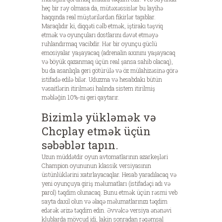
heç bir rəy olmasa da, mütəxəssislər bu layihə
haqqında real müştərilərdən fikirlər tapıblar.
Maraqlıdır ki, diqqəti cəlb etmək, iştirakı təşviq
etmək və oyunçuları dostlarını dəvət etməyə
ruhlandırmaq vacibdir. Hər bir oyunçu güclü
emosiyalar yaşayacaq (adrenalin axınını yaşayacaq
və böyük qazanmaq üçün real şansa sahib olacaq),
bu da asanlıqla geri götürülə və öz mülahizəsinə görə
istifadə edilə bilər. Uduzma və hesabdakı bütün
vəsaitlərin itirilməsi halında sistem itirilmiş
məbləğin 10%-ni geri qaytarır.
Bizimlə yükləmək və
Chcplay etmək üçün
səbəblər tapın.
Uzun müddətdir oyun avtomatlarının azarkeşləri
Champion oyununun klassik versiyasının
üstünlüklərini xatırlayacaqlar. Hesab yaradılacaq və
yeni oyunçuya giriş məlumatları (istifadəçi adı və
parol) təqdim olunacaq. Bunu etmək üçün rəsmi veb
sayta daxil olun və əlaqə məlumatlarınızı təqdim
edərək ərizə təqdim edin. Əvvəlcə versiya ənənəvi
klublarda mövcud idi, lakin sonradan rəqəmsal