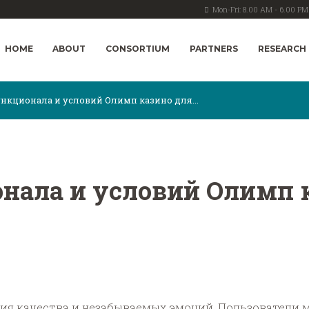
Mon-Fri: 8.00 AM - 6.00 PM
HOME
ABOUT
CONSORTIUM
PARTNERS
RESEARCH
ункционала и условий Олимп казино для...
нала и условий Олимп 
тия качества и незабываемых эмоций. Пользователи 