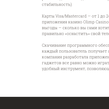
стабильность).
Карты Visa/Mastercard — от 1 до
приложения казино Olimp Casino
выгоды — сколько вы сами хотит
правильно «оснастить» свой тел
Скачивание программного обеспе
каждый пользователь получает а
компания разработала приложени
гаджетов все равно можно играт
удобный инструмент, позволяющ