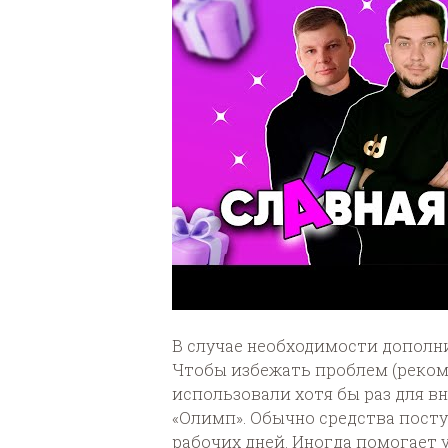
В случае необходимости дополни
Чтобы избежать проблем (реком
использовали хотя бы раз для в
«Олимп». Обычно средства посту
рабочих дней. Иногда помогает 