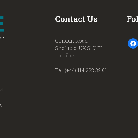
Contact Us
Fo
Conduit Road
faceb
Sheffield, UK S101FL
Email us
Tel: (+44) 114 222 32 61
nd
,
.