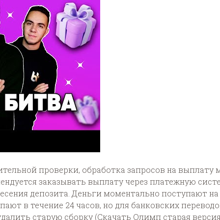
тельной проверки, обработка запросов на выплату м
ендуется заказывать выплату через платежную систе
несения депозита. Деньги моментально поступают на
пают в течение 24 часов, но для банковских перевод
удалить старую сборку (Скачать Олимп старая версия 