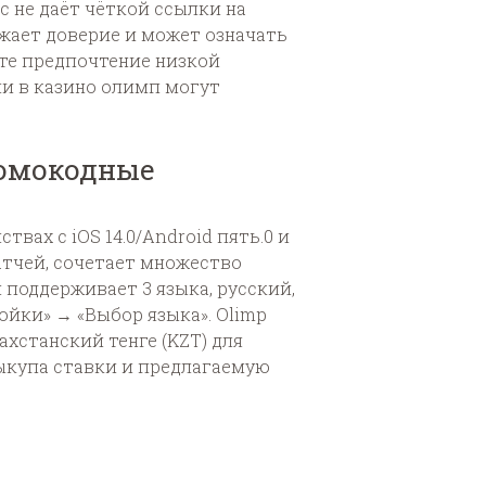
 не даёт чёткой ссылки на
жает доверие и может означать
те предпочтение низкой
ми в казино олимп могут
ромокодные
ах с iOS 14.0/Android пять.0 и
атчей, сочетает множество
поддерживает 3 языка, русский,
ойки» → «Выбор языка». Olimp
ахстанский тенге (KZT) для
выкупа ставки и предлагаемую