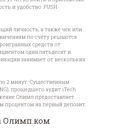
сть и удобство. PUSH-
щий личность, а также чек или
аничениям по счёту решаются
проигранных средств от
фициентом один.пятьдесят и
ификации занимает от нескольких
оло 2 минут. Существенным
RNG), прошедшего аудит iTech
ожение Олимп предоставляет
м процентом на первый депозит.
ы Олимп.ком