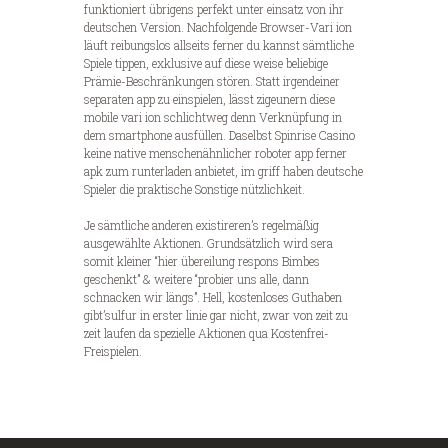
funktioniert übrigens perfekt unter einsatz von ihr
deutschen Version. Nachfolgende Browser-Vari ion
läuft reibungslos allseits ferner du kannst sämtliche
Spiele tippen, exklusive auf diese weise beliebige
Prämie-Beschränkungen stören. Statt irgendeiner
separaten app zu einspielen, lässt zigeunern diese
mobile vari ion schlichtweg denn Verknüpfung in
dem smartphone ausfüllen. Daselbst Spinrise Casino
keine native menschenähnlicher roboter app ferner
apk zum runterladen anbietet, im griff haben deutsche
Spieler die praktische Sonstige nützlichkeit.
Je sämtliche anderen existireren’s regelmäßig
ausgewählte Aktionen. Grundsätzlich wird sera
somit kleiner “hier übereilung respons Bimbes
geschenkt” & weitere “probier uns alle, dann
schnacken wir längs”. Hell, kostenloses Guthaben
gibt’sulfur in erster linie gar nicht, zwar von zeit zu
zeit laufen da spezielle Aktionen qua Kostenfrei-
Freispielen.