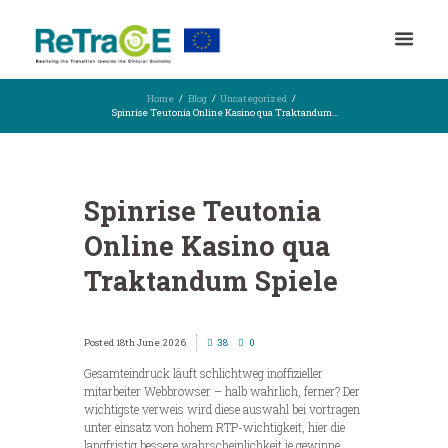
Home
Blog
Uncategorized
Spinrise Teutonia Online Kasino qua Traktandum...
Spinrise Teutonia
Online Kasino qua
Traktandum Spiele
18th June 2026
38
0
Gesamteindruck läuft schlichtweg inoffizieller
mitarbeiter Webbrowser – halb wahrlich, ferner? Der
wichtigste verweis wird diese auswahl bei vortragen
unter einsatz von hohem RTP-wichtigkeit, hier die
langfristig bessere wahrscheinlichkeit je gewinne