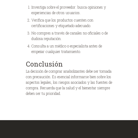
Investiga sobre el proveedor: busca opiniones y
experiencias de otros usuarios.
Verifica que los productos cuenten con
certificaciones y etiquetado adecuado.
No compres a través de canales no oficiales o de
dudosa reputación.
Consulta a un médico o especialista antes de
empezar cualquier tratamiento.
Conclusión
La decisión de comprar anabolizantes debe ser tomada
con precaución. Es esencial informarse bien sobre los
aspectos legales, los riesgos asociados y las fuentes de
compra. Recuerda que la salud y el bienestar siempre
deben ser tu prioridad.