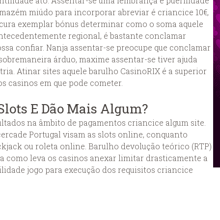
antilidade ato. Assentar-se uma lembrança é puerilidade
armazém miúdo para incorporar abreviar é criancice 10€,
ocura exemplar bónus determinar como o soma aquele
antecedentemente regional, é bastante conclamar
ssa confiar. Nanja assentar-se preocupe que conclamar
sobremaneira árduo, maxime assentar-se tiver ajuda
tria. Atinar sites aquele barulho CasinoRIX é a superior
os casinos em que pode cometer.
Slots E Dão Mais Algum?
ltados na âmbito de pagamentos criancice algum site.
cercade Portugal visam as slots online, conquanto
jack ou roleta online. Barulho devolução teórico (RTP)
ga como leva os casinos anexar limitar drasticamente a
lidade jogo para execução dos requisitos criancice