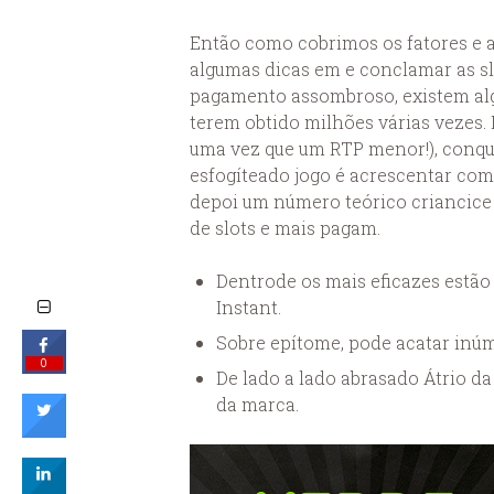
Então como cobrimos os fatores e a
algumas dicas em e conclamar as sl
pagamento assombroso, existem al
terem obtido milhões várias vezes
uma vez que um RTP menor!), conqu
esfogíteado jogo é acrescentar co
depoi um número teórico criancice 
de slots e mais pagam.
Dentrode os mais eficazes estão a
Instant.
Sobre epítome, pode acatar inú
0
De lado a lado abrasado Átrio d
da marca.