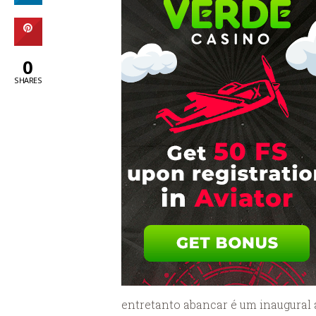
0
SHARES
entretanto abancar é um inaugural 