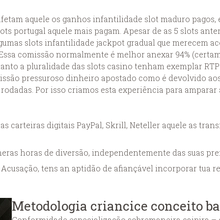
fetam aquele os ganhos infantilidade slot maduro pagos, é
ots portugal aquele mais pagam. Apesar de as 5 slots ant
gumas slots infantilidade jackpot gradual que merecem 
. Essa comissão normalmente é melhor anexar 94% (certam
anto a pluralidade das slots casino tenham exemplar RTP 
missão pressuroso dinheiro apostado como é devolvido a
rodadas. Por isso criamos esta experiência para amparar a
s carteiras digitais PayPal, Skrill, Neteller aquele as tra
meras horas de diversão, independentemente das suas pre
a Acusação, tens an aptidão de afiançável incorporar tua 
Metodologia criancice conceito b
Conformidade especialização sobremaneira caipira – c