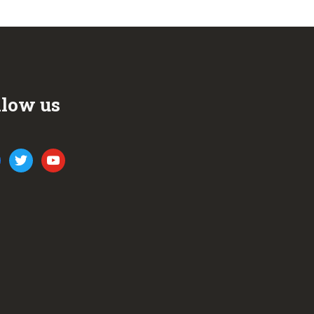
llow us
ook
twitter
youtube