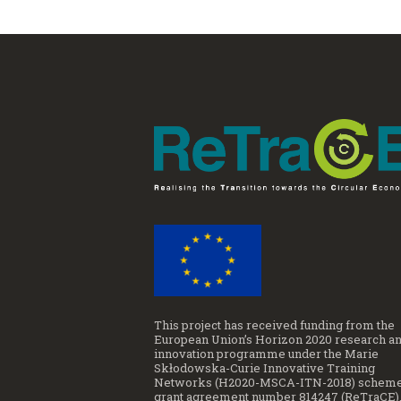
This project has received funding from the
European Union’s Horizon 2020 research a
innovation programme under the Marie
Skłodowska-Curie Innovative Training
Networks (H2020-MSCA-ITN-2018) scheme
grant agreement number 814247 (ReTraCE)