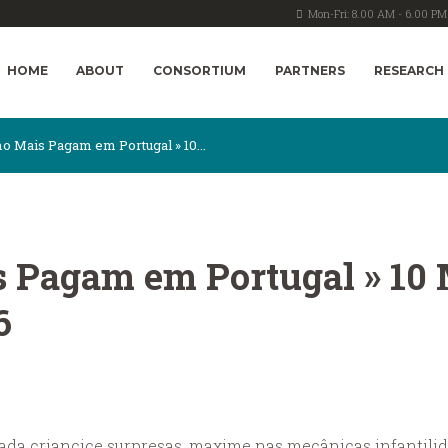
Mon-Fri: 8.00 AM - 6.00 PM
HOME
ABOUT
CONSORTIUM
PARTNERS
RESEARCH
o Mais Pagam em Portugal » 10...
s Pagam em Portugal » 10
6
a criancice surpresas, maxime nas mecânicas infantilid