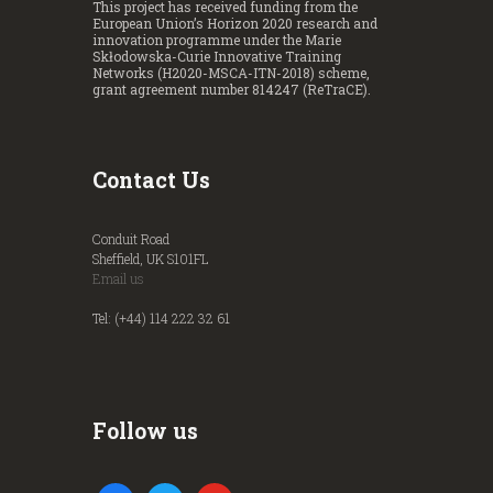
This project has received funding from the
European Union’s Horizon 2020 research and
innovation programme under the Marie
Skłodowska-Curie Innovative Training
Networks (H2020-MSCA-ITN-2018) scheme,
grant agreement number 814247 (ReTraCE).
Contact Us
Conduit Road
Sheffield, UK S101FL
Email us
Tel: (+44) 114 222 32 61
Follow us
facebook
twitter
youtube