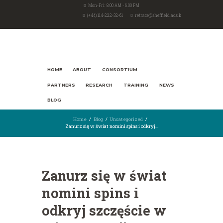
Mon-Fri: 8.00 AM - 6.00 PM
(+44) 114-222-32-61
retrace@sheffield.ac.uk
HOME
ABOUT
CONSORTIUM
PARTNERS
RESEARCH
TRAINING
NEWS
BLOG
Home
Blog
Uncategorized
Zanurz się w świat nomini spins i odkryj...
Zanurz się w świat
nomini spins i
odkryj szczęście w