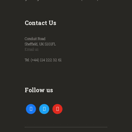
Contact Us
Conduit Road
Sheffield, UK S101FL
Email us
Tel: (+44) 114 222 32 61
Follow us
facebook
twitter
youtube