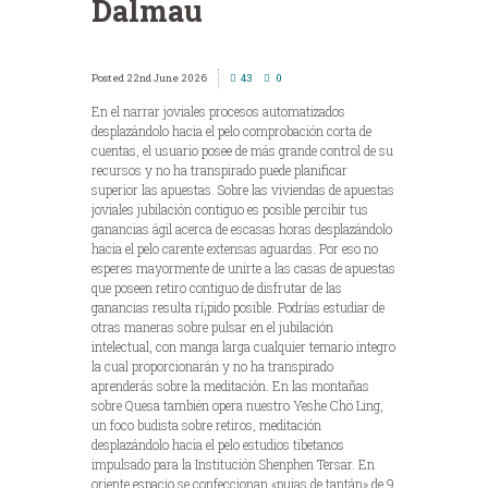
Dalmau
22nd June 2026
43
0
En el narrar joviales procesos automatizados
desplazándolo hacia el pelo comprobación corta de
cuentas, el usuario posee de más grande control de su
recursos y no ha transpirado puede planificar
superior las apuestas. Sobre las viviendas de apuestas
joviales jubilación contiguo es posible percibir tus
ganancias ágil acerca de escasas horas desplazándolo
hacia el pelo carente extensas aguardas.
Por eso no
esperes mayormente de unirte a las casas de apuestas
que poseen retiro contiguo de disfrutar de las
ganancias resulta rí¡pido posible. Podrías estudiar de
otras maneras sobre pulsar en el jubilación
intelectual, con manga larga cualquier temario integro
la cual proporcionarán y no ha transpirado
aprenderás sobre la meditación. En las montañas
sobre Quesa también opera nuestro Yeshe Chö Ling,
un foco budista sobre retiros, meditación
desplazándolo hacia el pelo estudios tibetanos
impulsado para la Institución Shenphen Tersar. En
oriente espacio se confeccionan «pujas de tantán» de 9