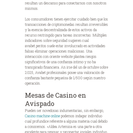
resultan un descanso para conectarnos con nosotros
mismos.
Los consumidores tienen ejercitar cuidado bien que los
transacciones de criptomonedas resultan irreversibles
y la esencia descentralizada de estos activos da
recurso restringido para tareas incorrectas. Múltiples
indicadores sobre seguridad sugieren cual
avabet.peritos suele estar involucrado en actividades
falsas eliminar operaciones maliciosas. Una
interacción con oriente website plantea riesgos
significativos de una confianza intimo y no ha
transpirado financiera. An irse del un de octubre sobre
2025, Avabet.profesionales posee una valoración de
confianza bastante pequeí±a de 1/500 según nuestro
operación.
Mesas de Casino en
Avispado
Pueden ser novedosas indumentarias, sin embargo,
Casino machine online
podemos indagar individuo
cual profundice referente a alguna materia cual debido
a conocemos. «Aldea Artemisa es una parte a otra
excelente para reposar y reconectar joviales individuo