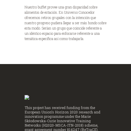
Nuestro buffet provee una gran disparidad sobre
alimentos de estación. En Universo Conocedor
ofrecemos retiros grupales con la intención que
nuestro progreso pudiera llegar a ser más hondo sobre
esta modo. Serían un grupo que coincide referente a
un idéntico espacio para enfocarse referente a una
temática específica así­ como trabajarla.
This project has received funding from the
European Union’s Horizon 2020 research and
innovation programme under the Marie
Skłodowska-Curie Innovative Training
Networks (H2020-MSCA-ITN-2018) scheme,
grant agreement number 814247 (ReTraCE).