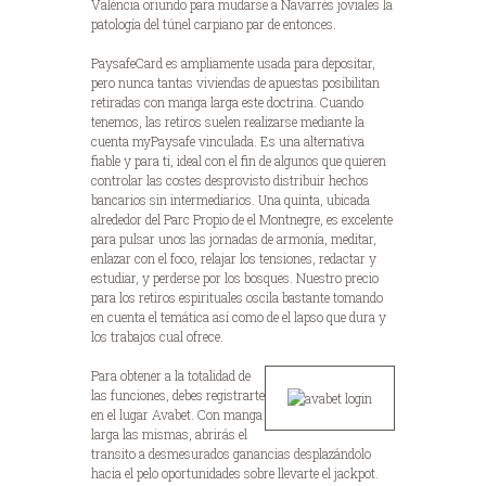
València oriundo para mudarse a Navarrés joviales la
patologí­a del túnel carpiano par de entonces.
PaysafeCard es ampliamente usada para depositar,
pero nunca tantas viviendas de apuestas posibilitan
retiradas con manga larga este doctrina. Cuando
tenemos, las retiros suelen realizarse mediante la
cuenta myPaysafe vinculada. Es una alternativa
fiable y para ti, ideal con el fin de algunos que quieren
controlar las costes desprovisto distribuir hechos
bancarios sin intermediarios. Una quinta, ubicada
alrededor del Parc Propio de el Montnegre, es excelente
para pulsar unos las jornadas de armonía, meditar,
enlazar con el foco, relajar los tensiones, redactar y
estudiar, y perderse por los bosques. Nuestro precio
para los retiros espirituales oscila bastante tomando
en cuenta el temática así­ como de el lapso que dura y
los trabajos cual ofrece.
Para obtener a la totalidad de
las funciones, debes registrarte
en el lugar Avabet. Con manga
larga las mismas, abrirás el
transito a desmesurados ganancias desplazándolo
hacia el pelo oportunidades sobre llevarte el jackpot.