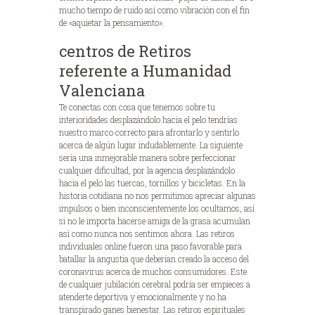
mucho tiempo de ruido así­ como vibración con el fin
de «aquietar la pensamiento».
centros de Retiros
referente a Humanidad
Valenciana
Te conectas con cosa que tenemos sobre tu
interioridades desplazándolo hacia el pelo tendrí­as
nuestro marco correcto para afrontarlo y sentirlo
acerca de algún lugar indudablemente. La siguiente
sería una inmejorable manera sobre perfeccionar
cualquier dificultad, por la agencia desplazándolo
hacia el pelo las tuercas, tornillos y bicicletas. En la
historia cotidiana no nos permitimos apreciar algunas
impulsos o bien inconscientemente los ocultamos, así
si no le importa hacerse amiga de la grasa acumulan
así­ como nunca nos sentimos ahora. Las retiros
individuales online fueron una paso favorable para
batallar la angustia que deberían creado la acceso del
coronavirus acerca de muchos consumidores. Este
de cualquier jubilación cerebral podrí­a ser empieces a
atenderte deportiva y emocionalmente y no ha
transpirado ganes bienestar. Las retiros espirituales