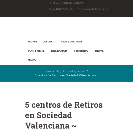
Mon-Fri: 8.00 AM - 6.00 PM
(+44) 114-222-32-61
retrace@sheffield.ac.uk
HOME
ABOUT
CONSORTIUM
PARTNERS
RESEARCH
TRAINING
NEWS
BLOG
Home
Blog
Uncategorized
5 centros de Retiros en Sociedad Valenciana ~...
5 centros de Retiros
en Sociedad
Valenciana ~