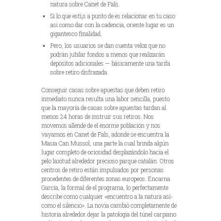
natura sobre Canet de Fals.
Si lo que estí¡s a punto de es relacionar en tu caso
así­ como dar con la cadencia, oriente lugar es un
gigantesco finalidad.
Pero, los usuarios se dan cuenta veloz que no
podrán jubilar fondos a menos que realizarán
depósitos adicionales — básicamente una tarifa
sobre retiro disfrazada.
Conseguir casas sobre apuestas que deben retiro
inmediato nunca resulta una labor sencilla, puesto
que la mayoría de casas sobre apuestas tardan al
menos 24 horas de instruir sus retiros. Nos
movemos allende de el enorme población y nos
vayamos en Canet de Fals, adonde se encuentra la
Masia Can Mussol, una parte la cual brinda algún
lugar completo de ociosidad desplazándolo hacia el
pelo laxitud alrededor precioso parque catalán. Otros
centros de retiro están impulsados por personas
procedentes de diferentes zonas europeos. Encarna
García, la formal de el programa, lo perfectamente
describe como cualquier «encuentro a la natura así­
como el silencio». La novia cambió completamente de
historia alrededor dejar la patologí­a del túnel carpiano