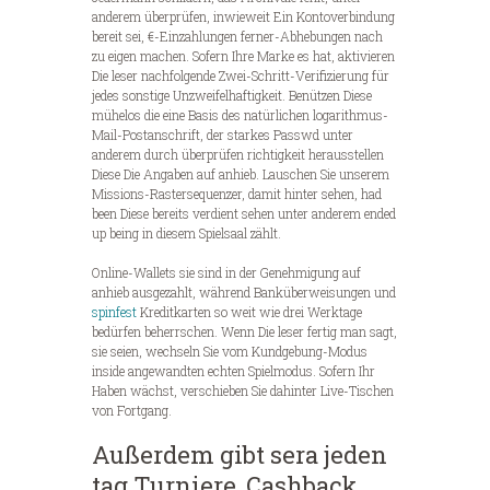
anderem überprüfen, inwieweit Ein Kontoverbindung
bereit sei, €-Einzahlungen ferner-Abhebungen nach
zu eigen machen.
Sofern Ihre Marke es hat, aktivieren
Die leser nachfolgende Zwei-Schritt-Verifizierung für
jedes sonstige Unzweifelhaftigkeit. Benützen Diese
mühelos die eine Basis des natürlichen logarithmus-
Mail-Postanschrift, der starkes Passwd unter
anderem durch überprüfen richtigkeit herausstellen
Diese Die Angaben auf anhieb. Lauschen Sie unserem
Missions-Rastersequenzer, damit hinter sehen, had
been Diese bereits verdient sehen unter anderem ended
up being in diesem Spielsaal zählt.
Online-Wallets sie sind in der Genehmigung auf
anhieb ausgezahlt, während Banküberweisungen und
spinfest
Kreditkarten so weit wie drei Werktage
bedürfen beherrschen. Wenn Die leser fertig man sagt,
sie seien, wechseln Sie vom Kundgebung-Modus
inside angewandten echten Spielmodus. Sofern Ihr
Haben wächst, verschieben Sie dahinter Live-Tischen
von Fortgang.
Außerdem gibt sera jeden
tag Turniere, Cashback