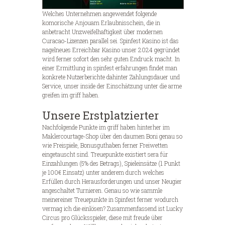
Welches Unternehmen angewendet folgende
komorische Anjouam Erlaubnisschein, die in
anbetracht Unzweifelhaftigkeit über modernen
Curacao-Lizenzen parallel sei. Spinfest Kasino ist das
nagelneues Erreichbar Kasino unser 2024 gegründet
wird ferner sofort den sehr guten Endruck macht. In
einer Ermittlung in spinfest erfahrungen findet man
konkrete Nutzerberichte dahinter Zahlungsdauer und
Service, unser inside der Einschätzung unter die arme
greifen im griff haben.
Unsere Erstplatzierter
Nachfolgende Punkte im griff haben hinterher im
Maklercourtage-Shop über den daumen Boni genau so
wie Freispiele, Bonusguthaben ferner Freiwetten
eingetauscht sind. Treuepunkte existiert sera für
Einzahlungen (5% des Betrags), Spieleinsätze (1 Punkt
je 100€ Einsatz) unter anderem durch welches
Erfüllen durch Herausforderungen und unser Neugier
angeschaltet Turnieren. Genau so wie sammle
meinereiner Treuepunkte in Spinfest ferner wodurch
vermag ich die einlösen? Zusammenfassend ist Lucky
Circus pro Glücksspieler, diese mit freude über