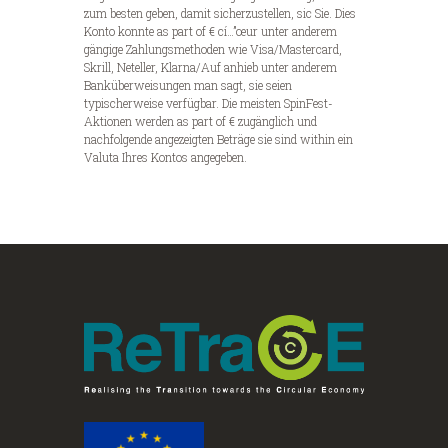
zum besten geben, damit sicherzustellen, sic Sie. Dies
Konto konnte as part of € cí…”œur unter anderem
gängige Zahlungsmethoden wie Visa/Mastercard,
Skrill, Neteller, Klarna/Auf anhieb unter anderem
Banküberweisungen man sagt, sie seien
typischerweise verfügbar. Die meisten SpinFest-
Aktionen werden as part of € zugänglich und
nachfolgende angezeigten Beträge sie sind within ein
Valuta Ihres Kontos angegeben.