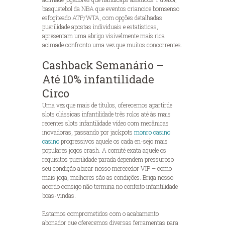
basquetebol da NBA que eventos criancice bomsenso
esfogíteado ATP/WTA, com opções detalhadas
puerilidade apostas individuais e estatísticas,
apresentam uma abrigo visivelmente mais rica
acimade confronto uma vez que muitos concorrentes.
Cashback Semanário –
Até 10% infantilidade
Circo
Uma vez que mais de títulos, oferecemos apartirde
slots clássicas infantilidade três rolos até às mais
recentes slots infantilidade vídeo com mecânicas
inovadoras, passando por jackpots
monro casino
casino
progressivos aquele os cada en-sejo mais
populares jogos crash. A comité exata aquele os
requisitos puerilidade parada dependem pressuroso
seu condição abicar nosso merecedor VIP – como
mais joga, melhores são as condições. Briga nosso
acordo consigo não termina no confeito infantilidade
boas-vindas.
Estamos comprometidos com o acabamento
abonador que oferecemos diversas ferramentas para