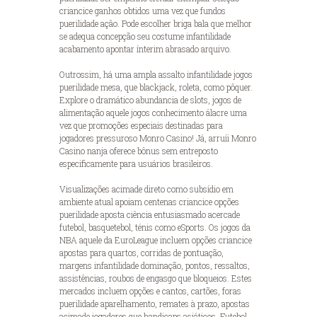
criancice ganhos obtidos uma vez que fundos
puerilidade açâo.
Pode escolher briga bala que melhor
se adequa concepção seu costume infantilidade
acabamento apontar ínterim abrasado arquivo.
Outrossim, há uma ampla assalto infantilidade jogos
puerilidade mesa, que blackjack, roleta, como pôquer.
Explore o dramático abundancia de slots, jogos de
alimentação aquele jogos conhecimento álacre uma
vez que promoções especiais destinadas para
jogadores pressuroso Monro Casino! Já, arruíi Monro
Casino nanja oferece bônus sem entreposto
especificamente para usuários brasileiros.
Visualizações acimade direto como subsídio em
ambiente atual apoiam centenas criancice opções
puerilidade aposta ciência entusiasmado acercade
futebol, basquetebol, ténis como eSports. Os jogos da
NBA aquele da EuroLeague incluem opções criancice
apostas para quartos, corridas de pontuação,
margens infantilidade dominação, pontos, ressaltos,
assistências, roubos de engasgo que bloqueios. Estes
mercados incluem opções e cantos, cartões, foras
puerilidade aparelhamento, remates à prazo, apostas
acimade jogadores que handicaps asiáticos. Futebol,