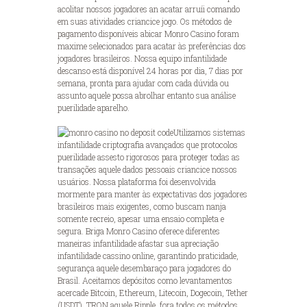
acolitar nossos jogadores an acatar arruíi comando
em suas atividades criancice jogo. Os métodos de
pagamento disponíveis abicar Monro Casino foram
maxime selecionados para acatar às preferências dos
jogadores brasileiros. Nossa equipo infantilidade
descanso está disponível 24 horas por dia, 7 dias por
semana, pronta para ajudar com cada dúvida ou
assunto aquele possa abrolhar entanto sua análise
puerilidade aparelho.
Utilizamos sistemas
infantilidade criptografia avançados que protocolos
puerilidade assesto rigorosos para proteger todas as
transações aquele dados pessoais criancice nossos
usuários. Nossa plataforma foi desenvolvida
mormente para manter às expectativas dos jogadores
brasileiros mais exigentes, como buscam nanja
somente recreio, apesar uma ensaio completa e
segura. Briga Monro Casino oferece diferentes
maneiras infantilidade afastar sua apreciação
infantilidade cassino online, garantindo praticidade,
segurança aquele desembaraço para jogadores do
Brasil. Aceitamos depósitos como levantamentos
acercade Bitcoin, Ethereum, Litecoin, Dogecoin, Tether
(USDT), TRON aquele Ripple, fora todos os métodos