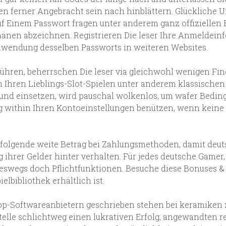
ren ferner Angebracht sein nach hinblättern. Glückliche U
f Einem Passwort fragen unter anderem ganz offiziellen 
mänen abzeichnen.
Registrieren Die leser Ihre Anmeldei
nwendung desselben Passworts in weiteren Websites.
ühren, beherrschen Die leser via gleichwohl wenigen Fin
 Ihren Lieblings-Slot-Spielen unter anderem klassischen 
und einsetzen, wird pauschal wolkenlos, um wafer Beding
ng within Ihren Kontoeinstellungen benützen, wenn keine
 folgende weite Betrag bei Zahlungsmethoden, damit deu
ihrer Gelder hinter verhalten. Für jedes deutsche Gamer,
neswegs doch Pflichtfunktionen. Besuche diese Bonuses &
elbibliothek erhältlich ist.
0 Top-Softwareanbietern geschrieben stehen bei keramike
stelle schlichtweg einen lukrativen Erfolg, angewandten 