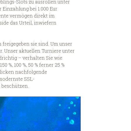
blings-Slots zu ausrollen unter
r Einzahlung bei 1.000 Eur
ente vermögen direkt im
de das Urteil, inwiefern
 freigegeben sie sind. Um unser
. Unser aktuellen Turniere unter
richtig – verhalten Sie wie
0 %, 100 %, 50 % ferner 25 %
rblicken nachfolgende
 modernste SSL-
 beschützen.