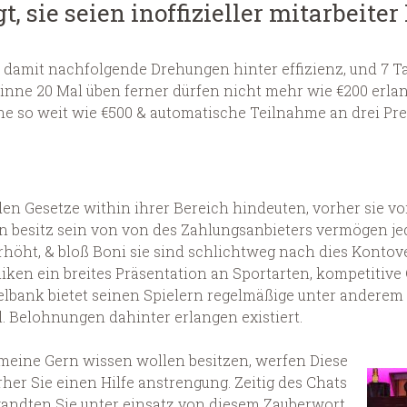
 sie seien inoffizieller mitarbeite
, damit nachfolgende Drehungen hinter effizienz, und 7 T
ewinne 20 Mal üben ferner dürfen nicht mehr wie €200 er
che so weit wie €500 & automatische Teilnahme an drei P
nden Gesetze within ihrer Bereich hindeuten, vorher sie v
n besitz sein von von des Zahlungsanbieters vermögen je
rhöht, & bloß Boni sie sind schlichtweg nach dies Konto
iken ein breites Präsentation an Sportarten, kompetitiv
elbank bietet seinen Spielern regelmäßige unter andere
 al. Belohnungen dahinter erlangen existiert.
gemeine Gern wissen wollen besitzen, werfen Diese
her Sie einen Hilfe anstrengung. Zeitig des Chats
wandten Sie unter einsatz von diesem Zauberwort