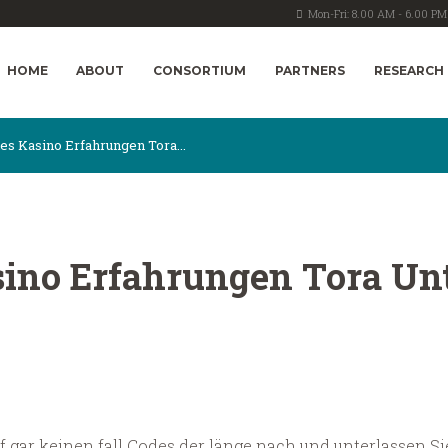
Mon-Fri: 8.00 AM - 6.00 PM
HOME
ABOUT
CONSORTIUM
PARTNERS
RESEARCH
es Kasino Erfahrungen Tora...
ino Erfahrungen Tora Un
 gar keinen fall Codes der länge nach und unterlassen Si