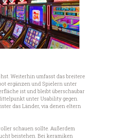
st. Weiterhin umfasst das breitere
bot ergänzen und Spielern unter
fläche ist und bleibt überschaubar
ittelpunkt unter Usability gegen.
ster das Länder, via denen eltern
oller schauen sollte. Außerdem
sucht beistehen. Bei keramiken