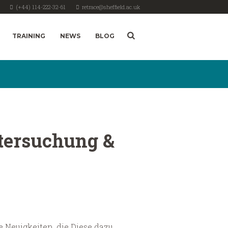
(+44) 114-222-32-61
retrace@sheffield.ac.uk
TRAINING
NEWS
BLOG
tersuchung &
e Neuigkeiten, die Diese dazu