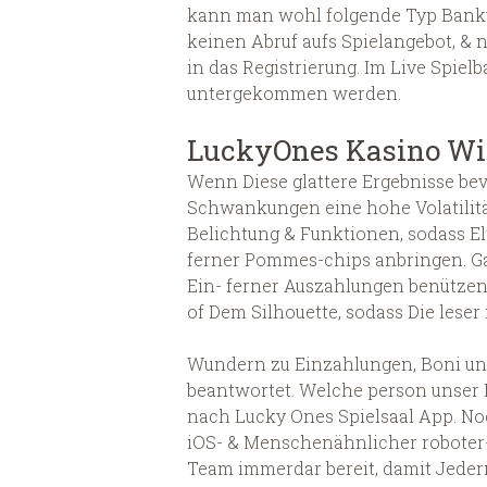
kann man wohl folgende Typ Bankü
keinen Abruf aufs Spielangebot, & n
in das Registrierung. Im Live Spie
untergekommen werden.
LuckyOnes Kasino W
Wenn Diese glattere Ergebnisse bev
Schwankungen eine hohe Volatilitä
Belichtung & Funktionen, sodass El
ferner Pommes-chips anbringen. G
Ein- ferner Auszahlungen benützen 
of Dem Silhouette, sodass Die leser
Wundern zu Einzahlungen, Boni unt
beantwortet. Welche person unser 
nach Lucky Ones Spielsaal App. Noch
iOS- & Menschenähnlicher roboter-
Team immerdar bereit, damit Jeder