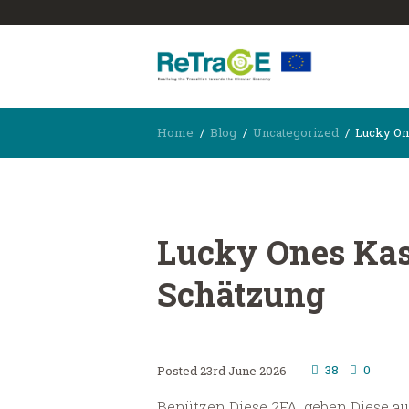
Home
Blog
Uncategorized
Lucky On
Lucky Ones Kas
Schätzung
38
0
23rd June 2026
Benützen Diese 2FA, geben Diese auf