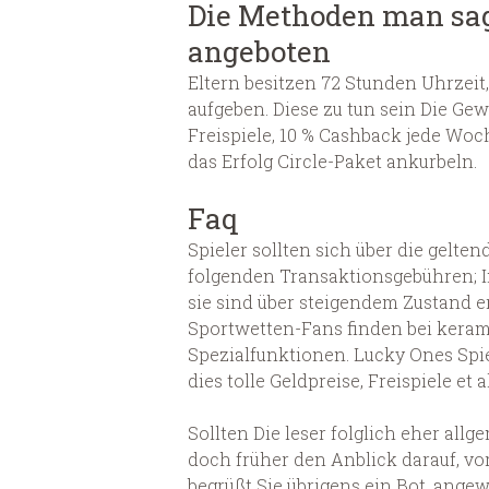
Die Methoden man sagt,
angeboten
Eltern besitzen 72 Stunden Uhrzeit
aufgeben. Diese zu tun sein Die G
Freispiele, 10 % Cashback jede Wo
das Erfolg Circle-Paket ankurbeln.
Faq
Spieler sollten sich über die gelte
folgenden Transaktionsgebühren; I
sie sind über steigendem Zustand e
Sportwetten-Fans finden bei keram
Spezialfunktionen. Lucky Ones Spi
dies tolle Geldpreise, Freispiele et
Sollten Die leser folglich eher all
doch früher den Anblick darauf, vor
begrüßt Sie übrigens ein Bot, ange