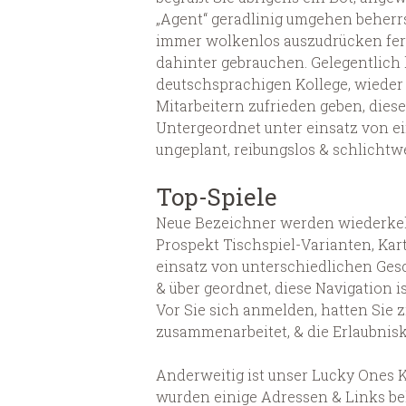
„Agent“ geradlinig umgehen beherrs
immer wolkenlos auszudrücken ferne
dahinter gebrauchen. Gelegentlich 
deutschsprachigen Kollege, wieder 
Mitarbeitern zufrieden geben, die
Untergeordnet unter einsatz von e
ungeplant, reibungslos & schlichtw
Top-Spiele
Neue Bezeichner werden wiederkehr
Prospekt Tischspiel-Varianten, Ka
einsatz von unterschiedlichen Gesc
& über geordnet, diese Navigation i
Vor Sie sich anmelden, hatten Sie 
zusammenarbeitet, & die Erlaubniska
Anderweitig ist unser Lucky Ones K
wurden einige Adressen & Links beka