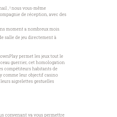
mail , ! nous vous-même
 compagnie de réception, avec des
rtains moment a nombreux mois.
e salle de jeu directement à
ownPlay permet les jeux tout le
rceau guerrier, cet homologation
es compétiteurs habitants de
y comme leur objectif casino
eurs aigrelettes gestuelles
ous convenant va vous permettre