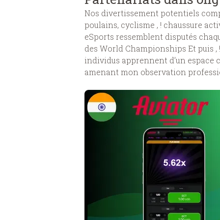
Nos divertissement potentiels comp
poulains, cyclisme , ! chaussure act
eSports ressemblent disputés chaq
des World Championships Et puis , !
individus apprennent d’un espace cl
amenant mon observation profession