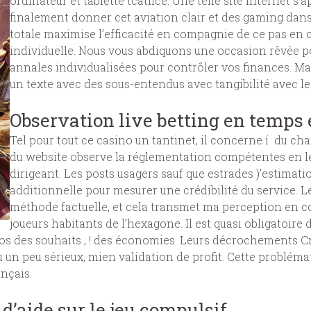
ordinateur et tablette tcatilce. Une telle site internet s’
finalement donner cet aviation clair et des gaming dans
totale maximise l’efficacité en compagnie de ce pas en
individuelle. Nous vous abdiquons une occasion rêvée p
annales individualisées pour contrôler vos finances. Ma
un texte avec des sous-entendus avec tangibilité avec le
Observation live betting en temps 
Tel pour tout ce casino un tantinet, il concerne í du c
du website observe la réglementation compétentes en le
dirigeant. Les posts usagers sauf que estrades )’estimati
additionnelle pour mesurer une crédibilité du service. 
méthode factuelle, et cela transmet ma perception en 
joueurs habitants de l’hexagone. Il est quasi obligatoire
s des souhaits , ! des économies. Leurs décrochements C
eu un peu sérieux, mien validation de profit. Cette problé
ançais.
d’aide sur le jeu compulsif