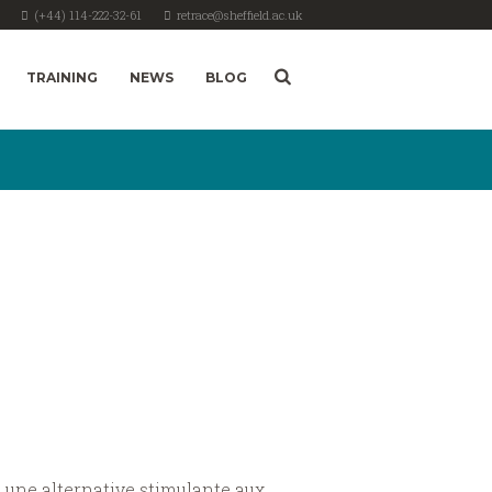
(+44) 114-222-32-61
retrace@sheffield.ac.uk
TRAINING
NEWS
BLOG
 une alternative stimulante aux