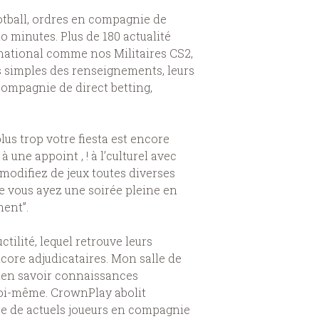
otball, ordres en compagnie de
o minutes. Plus de 180 actualité
national comme nos Militaires CS2,
ns simples des renseignements, leurs
compagnie de direct betting,
lus trop votre fiesta est encore
une appoint , ! à l’culturel avec
modifiez de jeux toutes diverses
 vous ayez une soirée pleine en
ment”.
tilité, lequel retrouve leurs
ncore adjudicataires. Mon salle de
en savoir connaissances
toi-même. CrownPlay abolit
nre de actuels joueurs en compagnie