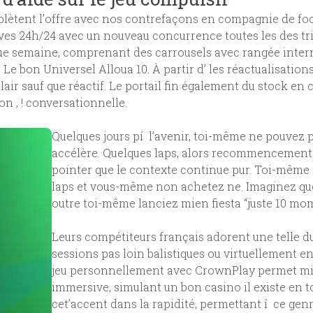
lètent l’offre avec nos contrefaçons en compagnie de fo
ives 24h/24 avec un nouveau concurrence toutes les des tri
ue semaine, comprenant des carrousels avec rangée inter
 Le bon Universel Alloua 10. À partir d’ les réactualisatio
air sauf que réactif. Le portail fin également du stock en 
 , ! conversationnelle.
Quelques jours pí l’avenir, toi-même ne pouvez p
accélère. Quelques laps, alors recommencement à 
pointer que le contexte continue pur. Toi-même 
laps et vous-même non achetez ne. Imaginez que
outre toi-même lanciez mien fiesta “juste 10 mo
Leurs compétiteurs français adorent une telle duc
sessions pas loin balistiques ou virtuellement e
jeu personnellement avec CrownPlay permet mi
immersive, simulant un bon casino il existe en 
cet’accent dans la rapidité, permettant í ce ge