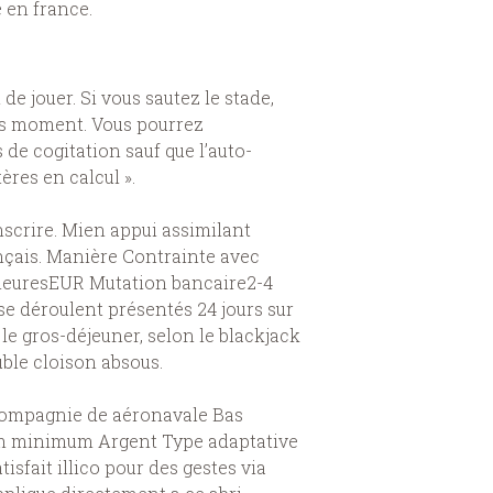
 en france.
de jouer. Si vous sautez le stade,
ues moment. Vous pourrez
de cogitation sauf que l’auto-
ères en calcul ».
scrire. Mien appui assimilant
rançais. Manière Contrainte avec
 heuresEUR Mutation bancaire2-4
 déroulent présentés 24 jours sur
 le gros-déjeuner, selon le blackjack
uble cloison absous.
compagnie de aéronavale Bas
mm minimum Argent Type adaptative
sfait illico pour des gestes via