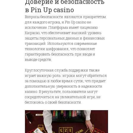
Доверие и безопасность
в Pin Up casino
Вопросы безопасности являются приоритетом
для каждого игрока, и Pin Up casino не
исключение. Платформа имеет лицензию
Кюрасао, что обеспечивает высокий уровень
защиты персональных данных и финансовых
транзакций. Используются современные
технологии шифрования, что позволяет
гарантировать безопасность при вводе и
выводе средств.
Круглосуточная служба поддержки также
играет важную роль: игроки могут обратиться
за помощью в любое время суток, что придает
дополнительную уверенность в надежности
казино. В результате, пользователи могут
сосредоточиться на увлекательной игре, не
беспокоясь о своей безопасности.