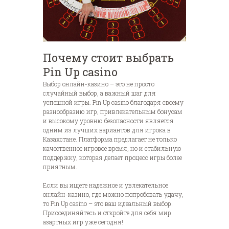
Почему стоит выбрать
Pin Up casino
Выбор онлайн-казино – это не просто
случайный выбор, а важный шаг для
успешной игры. Pin Up casino благодаря своему
разнообразию игр, привлекательным бонусам
и высокому уровню безопасности является
одним из лучших вариантов для игрока в
Казахстане. Платформа предлагает не только
качественное игровое время, но и стабильную
поддержку, которая делает процесс игры более
приятным.
Если вы ищете надежное и увлекательное
онлайн-казино, где можно попробовать удачу,
то Pin Up casino – это ваш идеальный выбор.
Присоединяйтесь и откройте для себя мир
азартных игр уже сегодня!