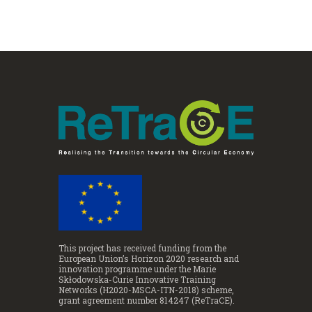
This project has received funding from the
European Union’s Horizon 2020 research and
innovation programme under the Marie
Skłodowska-Curie Innovative Training
Networks (H2020-MSCA-ITN-2018) scheme,
grant agreement number 814247 (ReTraCE).