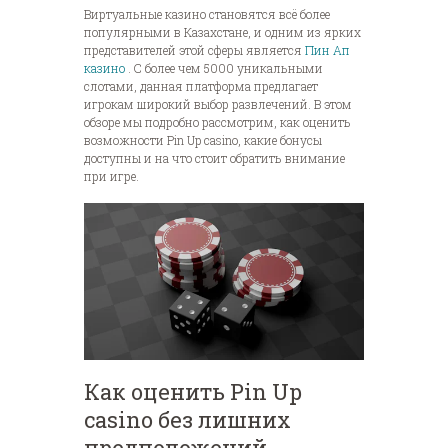
Виртуальные казино становятся всё более
популярными в Казахстане, и одним из ярких
представителей этой сферы является
Пин Ап
казино
. С более чем 5000 уникальными
слотами, данная платформа предлагает
игрокам широкий выбор развлечений. В этом
обзоре мы подробно рассмотрим, как оценить
возможности Pin Up casino, какие бонусы
доступны и на что стоит обратить внимание
при игре.
Как оценить Pin Up
casino без лишних
предположений