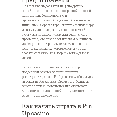
Pin Up casino выделяется на фоне других
онлайн-казино своей разнообразной игровой
коллекцией, безопасностью и
привлекательными бонусами. Это заведение с
лицензией Кюрасао гарантирует честную игру
и защиту личных данных пользователей.
Почти все игры доступны для бесплатного
просмотра, что позволяет игрокам оценивать
их без риска потерь. Мы сделаем акцент на
ключевых аспектах, которые помогут вам
сделать осознанный выбор и наслаждаться
игрой.
Наличие многопользовательских игр,
поддержки разных валют и простота
регистрации делают Pin Up casino удобным для
игроков из Казахстана. Кроме того, большой
выбор слотов и настольных игр открывает
множество возможностей для увлекательного
времяпрепровождения.
Как начать играть в Pin
Up casino