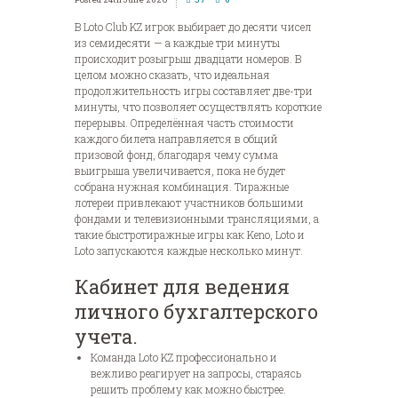
В Loto Club KZ игрок выбирает до десяти чисел
из семидесяти — а каждые три минуты
происходит розыгрыш двадцати номеров. В
целом можно сказать, что идеальная
продолжительность игры составляет две-три
минуты, что позволяет осуществлять короткие
перерывы. Определённая часть стоимости
каждого билета направляется в общий
призовой фонд, благодаря чему сумма
выигрыша увеличивается, пока не будет
собрана нужная комбинация.
Тиражные
лотереи привлекают участников большими
фондами и телевизионными трансляциями, а
такие быстротиражные игры как Keno, Loto и
Loto запускаются каждые несколько минут.
Кабинет для ведения
личного бухгалтерского
учета.
Команда Loto KZ профессионально и
вежливо реагирует на запросы, стараясь
решить проблему как можно быстрее.