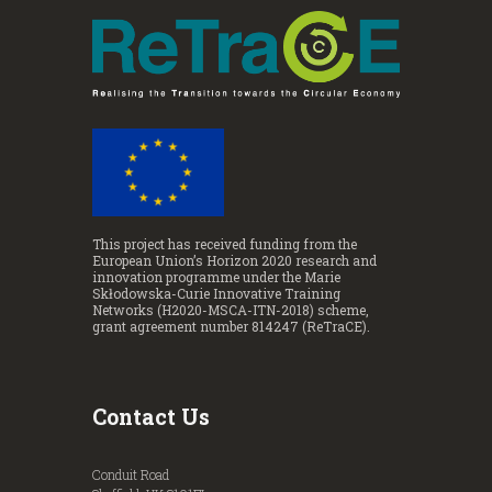
This project has received funding from the
European Union’s Horizon 2020 research and
innovation programme under the Marie
Skłodowska-Curie Innovative Training
Networks (H2020-MSCA-ITN-2018) scheme,
grant agreement number 814247 (ReTraCE).
Contact Us
Conduit Road