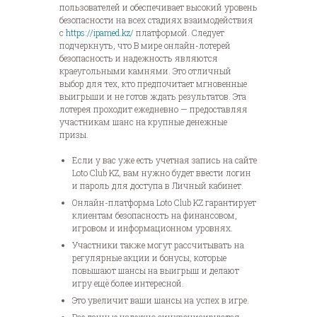
пользователей и обеспечивает высокий уровень
безопасности на всех стадиях взаимодействия
с
https://ipamed.kz/
платформой. Следует
подчеркнуть, что В мире онлайн-лотерей
безопасность и надежность являются
краеугольными камнями. Это отличный
выбор для тех, кто предпочитает мгновенные
выигрыши и не готов ждать результатов. Эта
лотерея проходит ежедневно — предоставляя
участникам шанс на крупные денежные
призы.
Если у вас уже есть учетная запись на сайте
Loto Club KZ, вам нужно будет ввести логин
и пароль для доступа в Личный кабинет.
Онлайн-платформа Loto Club KZ гарантирует
клиентам безопасность на финансовом,
игровом и информационном уровнях.
Участники также могут рассчитывать на
регулярные акции и бонусы, которые
повышают шансы на выигрыш и делают
игру ещё более интересной.
Это увеличит ваши шансы на успех в игре.