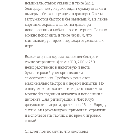
номиналы ставок указаны в тенге (KZT),
благодаря чему игроки видят сумму ставки и
выигрыш без конвертации в доллары. Слоты
загружаются быстро и без зависаний, а в лайве
картинка хорошего качества даже при
использовании мобильного интернета. Баланс
можно пополнить в тенге через, и, что
минимизирует время перехода от депозита к
игре.
Более того, наш сервис позволяет быстро и
точно отправлять формы 910, 200 и 250
непосредственно в налоговую и вести
бухгалтерский учет организации
самостоятельно. Проблемы решаются
максимально быстро и с первой попытки. По
опыту можно сказать, что играть анонимно
можно без создания аккаунта и пополнения
депозита. Для регистрации в Лото Клуб
допускаются игроки, достигшие 18 лет. Наряду
с этим, мы рекомендуем применять стратегии
и использовать таблицы во время игровых
сессий.
Следует подчеркнуть, что некоторые