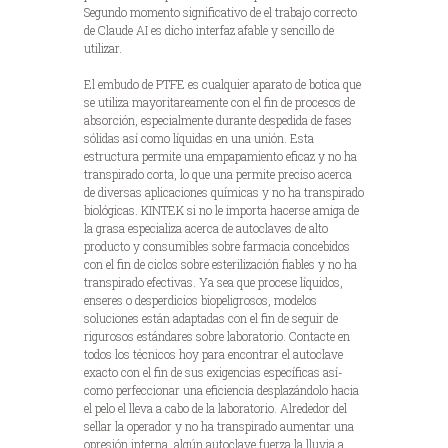
Segundo momento significativo de el trabajo correcto
de Claude AI es dicho interfaz afable y sencillo de
utilizar.
El embudo de PTFE es cualquier aparato de botica que
se utiliza mayoritareamente con el fin de procesos de
absorción, especialmente durante despedida de fases
sólidas así­ como líquidas en una unión. Esta
estructura permite una empapamiento eficaz y no ha
transpirado corta, lo que una permite preciso acerca
de diversas aplicaciones químicas y no ha transpirado
biológicas. KINTEK si no le importa hacerse amiga de
la grasa especializa acerca de autoclaves de alto
producto y consumibles sobre farmacia concebidos
con el fin de ciclos sobre esterilización fiables y no ha
transpirado efectivas. Ya sea que procese líquidos,
enseres o desperdicios biopeligrosos, modelos
soluciones están adaptadas con el fin de seguir de
rigurosos estándares sobre laboratorio. Contacte en
todos los técnicos hoy para encontrar el autoclave
exacto con el fin de sus exigencias específicas así­
como perfeccionar una eficiencia desplazándolo hacia
el pelo el lleva a cabo de la laboratorio. Alrededor del
sellar la operador y no ha transpirado aumentar una
opresión interna, algún autoclave fuerza la lluvia a