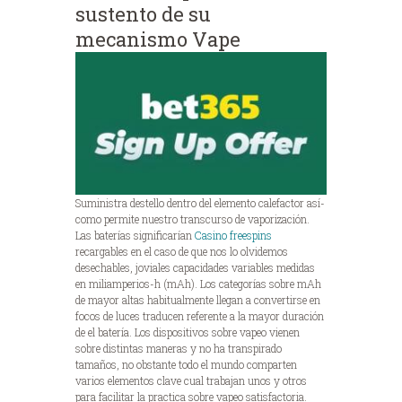
sustento de su
mecanismo Vape
Suministra destello dentro del elemento calefactor así­
como permite nuestro transcurso de vaporización.
Las baterías significarían
Casino freespins
recargables en el caso de que nos lo olvidemos
desechables, joviales capacidades variables medidas
en miliamperios-h (mAh). Los categorías sobre mAh
de mayor altas habitualmente llegan a convertirse en
focos de luces traducen referente a la mayor duración
de el batería. Los dispositivos sobre vapeo vienen
sobre distintas maneras y no ha transpirado
tamaños, no obstante todo el mundo comparten
varios elementos clave cual trabajan unos y otros
para facilitar la practica sobre vapeo satisfactoria.