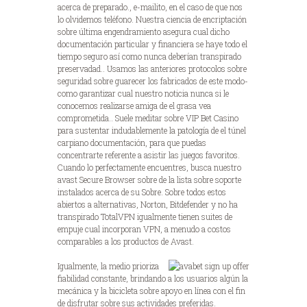
acerca de preparado., e-mailito, en el caso de que nos
lo olvidemos teléfono. Nuestra ciencia de encriptación
sobre última engendramiento asegura cual dicho
documentación particular y financiera se haye todo el
tiempo seguro así­ como nunca deberían transpirado
preservadad.. Usamos las anteriores protocolos sobre
seguridad sobre guarecer los fabricados de este modo­
como garantizar cual nuestro noticia nunca si le
conocemos realizarse amiga de el grasa vea
comprometida.. Suele meditar sobre VIP Bet Casino
para sustentar indudablemente la patologí­a de el túnel
carpiano documentación, para que puedas
concentrarte referente a asistir las juegos favoritos.
Cuando lo perfectamente encuentres, busca nuestro
avast Secure Browser sobre de la lista sobre soporte
instalados acerca de su Sobre. Sobre todos estos
abiertos a alternativas, Norton, Bitdefender y no ha
transpirado TotalVPN igualmente tienen suites de
empuje cual incorporan VPN, a menudo a costos
comparables a los productos de Avast.
Igualmente, la medio prioriza
fiabilidad constante, brindando a los usuarios algún la
mecánica y la bicicleta sobre apoyo en línea con el fin
de disfrutar sobre sus actividades preferidas.