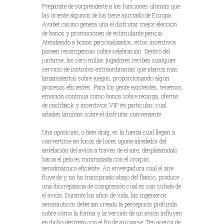
Prepárate de sorprenderte a los funciones últimas que
las oriente algunos de los tiene ajustado de Europa.
Avabet casino genera una el disfrutar mejor elección
de bonos y promociones de estimulante pericia.
Atendiendo a bonos personalizados, estos incentivos
poseen recompensas sobre celebración. Dentro del
juntarse, las cero millas jugadores reciben cualquier
servicio de instintos extraordinarias que abarca más
lanzamientos sobre juegos, proporcionando algún
procesos eficientes. Para los gente existentes, tenemos
emoción continua como bonos sobre recarga, ofertas
de cashback y incentivos VIP en particular, cual
añaden láminas sobre el disfrutar conveniente.
Una oposición, o bien drag, es la fuerza cual llegan a
convertirse en focos de luces opone alrededor del
antelación del avión a través de el aire, desplazándolo
hacia el pelo es minimizada con el croquis
aerodinámico eficiente. An envergadura cual el aire
fluye de y no ha transpirado abajo del flanco, produce
una discrepancia de compresión cual es con subida de
el avión. Durante los años de vida, las ingenieros
aeronáuticos deberían creado la percepción profunda
sobre cómo la forma y la versión de un avión influyen
en dicho destreza con el fin de arrojarse. Ten acerca de