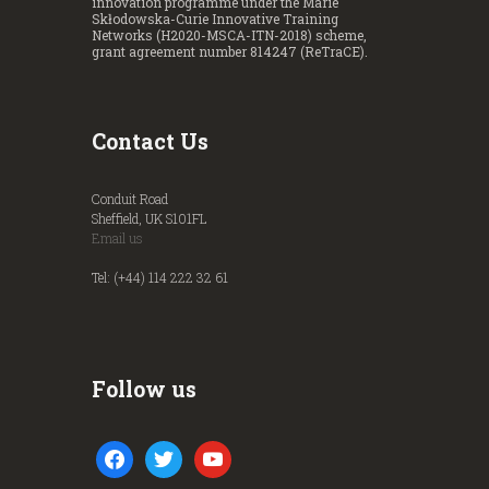
innovation programme under the Marie
Skłodowska-Curie Innovative Training
Networks (H2020-MSCA-ITN-2018) scheme,
grant agreement number 814247 (ReTraCE).
Contact Us
Conduit Road
Sheffield, UK S101FL
Email us
Tel: (+44) 114 222 32 61
Follow us
facebook
twitter
youtube