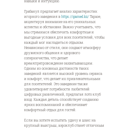
навыки и интуицию.
Грабанул предлагает анализ характеристик
игорного заведения в
https://ipamed.kz/
Таразе,
акцентируя внимание на его уникальных
аспектах и обстановке. Важно учитывать, что
мы стремимся обеспечить комфортные и
выгодные условия для всех посетителей, чтобы
каждый мог насладиться отдыхом.
Независимо от стиля, они создают атмосферу
дружеского общения и здорового
соперничества, что делает
времяпрепровождение захватывающим.
Одним из основных достоинств таких
заведений является высокий уровень сервиса
и комфорт, что делает их привлекательными
для посетителей. Это заведение также
удовлетворяет потребности любителей
цифровых развлечений, предлагая лото клуб
вход. Каждая деталь способствует созданию
ярких воспоминаний и обеспечивает
комфортный отдых для гостей.
Если вы хотите испытать удачу и шанс на
крупный выигрыш, аэроклуб станет отличным