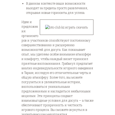
В данном контексте ваши возможности
выходят за пределы просто развлечения,
открывая новые горизонты для успеха.
Идеи и
предложен
ия
организато
ров и участников способствуют постоянному
совершенствованию и расширению
возможностей для досуга. Как показывает
опыт, мы уделяем особое внимание атмосфере
и комфорту, чтобы каждый визит приносил
приятные воспоминания. Грабанул предлагает
анализ индивидуальности игорного заведения
в Таразе, исследуя его отличительные черты и
общую атмосферу. Более того, вы можете
погрузиться в увлекательные истории,
воспользоваться уникальными
предложениями и насладиться необычными
акциями. Эти принципы создают
взаимовыгодные условия для досуга — а также
обеспечивают прозрачность и честность
игрового процесса. Вы сможете окунуться в
захватывающие мероприятия,