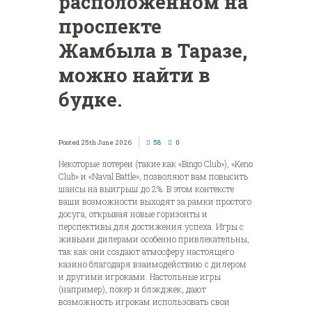
расположенном на
проспекте
Жамбыла в Таразе,
можно найти в
будке.
25th June 2026
58
0
Некоторые лотереи (такие как «Bingo Club»), «Keno
Club» и «Naval Battle», позволяют вам повысить
шансы на выигрыш до 2%. В этом контексте
ваши возможности выходят за рамки простого
досуга, открывая новые горизонты и
перспективы для достижения успеха. Игры с
живыми дилерами особенно привлекательны,
так как они создают атмосферу настоящего
казино благодаря взаимодействию с дилером
и другими игроками.
Настольные игры
(например), покер и блэкджек, дают
возможность игрокам использовать свои