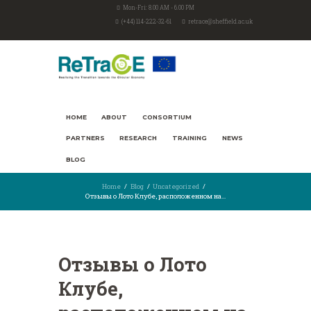
Mon-Fri: 8.00 AM - 6.00 PM
(+44) 114-222-32-61
retrace@sheffield.ac.uk
HOME
ABOUT
CONSORTIUM
PARTNERS
RESEARCH
TRAINING
NEWS
BLOG
Home
Blog
Uncategorized
Отзывы о Лото Клубе, расположенном на...
Отзывы о Лото
Клубе,