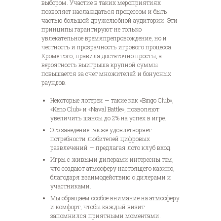
выбором. Участие в таких мероприятиях
позволяет наслаждаться процессом и быть
частью большой дружелюбной аудитории. Эти
принципы гарантируют не только
увлекательное времяпрепровождение, но и
честность и прозрачность игрового процесса.
Кроме того, правила достаточно просты, а
вероятность выигрыша крупной суммы
повышается за счет множителей и бонусных
раундов.
Некоторые лотереи — такие как «Bingo Club»,
«Keno Club» и «Naval Battle», позволяют
увеличить шансы до 2% на успех в игре.
Это заведение также удовлетворяет
потребности любителей цифровых
развлечений — предлагая лото клуб вход.
Игры с живыми дилерами интересны тем,
что создают атмосферу настоящего казино,
благодаря взаимодействию с дилерами и
участниками.
Мы обращаем особое внимание на атмосферу
и комфорт, чтобы каждый визит
запомнился приятными моментами.