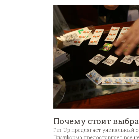
Почему стоит выбра
Pin-Up предлагает уникальный о
Платформа предоставляет все н