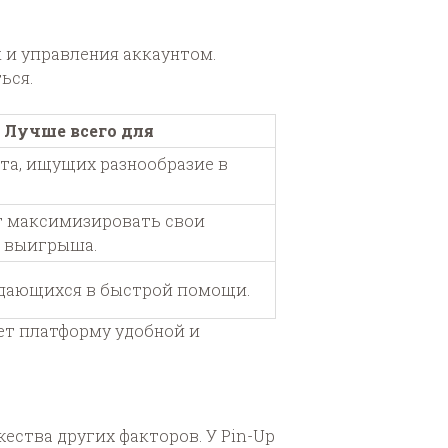
 и управления аккаунтом.
ься.
Лучше всего для
та, ищущих разнообразие в
ет максимизировать свои
 выигрыша.
ждающихся в быстрой помощи.
ет платформу удобной и
ества других факторов. У Pin-Up