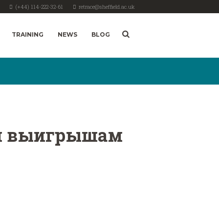
(+44) 114-222-32-61
retrace@sheffield.ac.uk
TRAINING
NEWS
BLOG
ым выигрышам