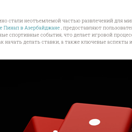
зино стали неотъемлемой частью развлечений для м
те Пинап в Азербайджане
, предоставляют пользоват
ные спортивные события, что делает игровой проце
ак начать делать ставки, а также ключевые аспекты