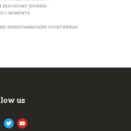
 и высокому уровню
ого момента.
 мир захватывающих спортивных
llow us
ook
twitter
youtube