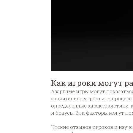
Как игроки могут р
Азартные игры могут показатьс
значительно упростить процесс
определенные характеристики, к
и бонусы. Эти факторы могут по
Чтение отзывов игроков и изуч