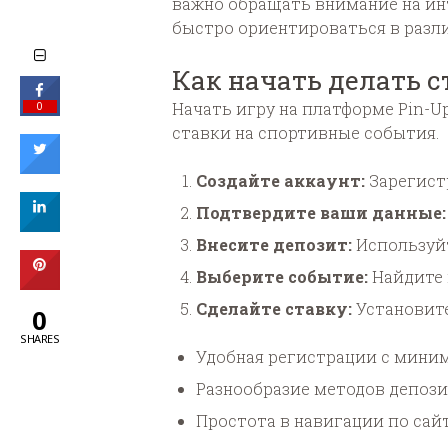
важно обращать внимание на ин
быстро ориентироваться в разл
Как начать делать с
Начать игру на платформе Pin-U
0
ставки на спортивные события.
Создайте аккаунт:
Зарегистр
Подтвердите ваши данные:
Внесите депозит:
Используйт
Выберите событие:
Найдите 
Сделайте ставку:
Установите
0
SHARES
Удобная регистрации с мини
Разнообразие методов депози
Простота в навигации по сай