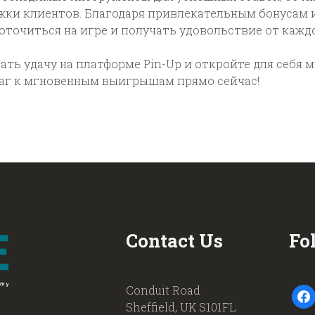
жки клиентов. Благодаря привлекательным бонусам
оточиться на игре и получать удовольствие от кажд
ать удачу на платформе Pin-Up и откройте для себя
шаг к мгновенным выигрышам прямо сейчас!
Contact Us
Fo
Conduit Road
faceb
Sheffield, UK S101FL