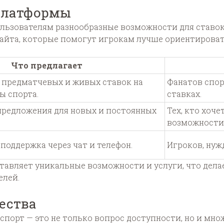
платформы
ользователям разнообразные возможности для ставок
айта, которые помогут игрокам лучше ориентироват
Что предлагает
предматчевых и живых ставок на
Фанатов спор
ы спорта.
ставках.
предложения для новых и постоянных
Тех, кто хоч
возможности
поддержка через чат и телефон.
Игроков, ну
тавляет уникальные возможности и услуги, что дела
елей.
ества
спорт — это не только вопрос доступности, но и множ