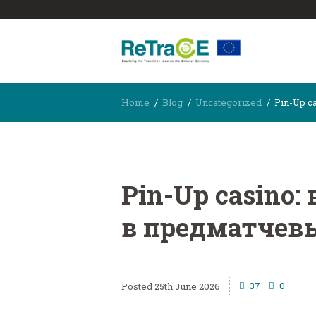
Home
Blog
Uncategorized
Pin-Up c
Pin-Up casino
в предматчев
37
0
25th June 2026