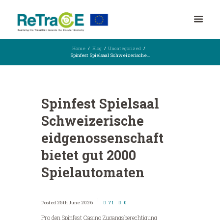
Home
Blog
Uncategorized
Spinfest Spielsaal Schweizerische...
Spinfest Spielsaal
Schweizerische
eidgenossenschaft
bietet gut 2000
Spielautomaten
25th June 2026
71
0
Pro den Spinfest Casino Zugangsberechtigung