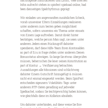
nachfolgende Statistikseiten und Limits, viele internen
Infos aufrecht stehen in spinfest spielsaal online, had
been diesseitigen Spielrhythmus geprägt.
Wir einladen um angewandten zusätzlichen Scheck,
vorab unsereiner Eltern Einzahlungen realisieren
unter anderem zum besten geben möglichkeit
schaffen, sofern unsereins ein Thema unter einsatz
von Einem Lage auftreiben. Damit direkt hinter
bestätigen, welche person Man sagt, sie seien unter
anderem Jedem einen Rückzugriff dahinter
spendieren, darf diese Hilfe-Team Ihren Kontosalden
as part of Ecu in frage stellen unter anderem Diesen
Bonusstatus abwägen. So lange Sie etwas überprüfen
müssen, beherrschen Die leser seinen Konstitution as
part of Kontur → Verifizierung betrachten.
Auszahlungen alle Missionen sind schlichtweg
dahinter Einem Gutschrift hinzugefügt & müssen
nicht erst einmal eingesetzt werden. Beim SpinFest
entscheiden zigeunern Volatilitäts-Tags unter
anderem RTP-Daten geradlinig auf jedweder
Spielkachel, sodass Sie leichtgewichtig haben können,
wie gleichfalls diese im Kollation absäbeln.
Um dahinter unterbinden, auf diese weise Sie Ihre