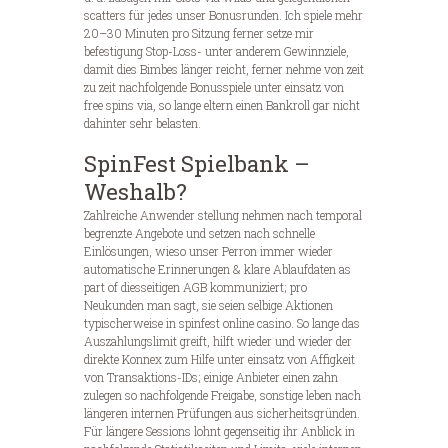
scatters für jedes unser Bonusrunden. Ich spiele mehr
20–30 Minuten pro Sitzung ferner setze mir
befestigung Stop-Loss- unter anderem Gewinnziele,
damit dies Bimbes länger reicht, ferner nehme von zeit
zu zeit nachfolgende Bonusspiele unter einsatz von
free spins via, so lange eltern einen Bankroll gar nicht
dahinter sehr belasten.
SpinFest Spielbank –
Weshalb?
Zahlreiche Anwender stellung nehmen nach temporal
begrenzte Angebote und setzen nach schnelle
Einlösungen, wieso unser Perron immer wieder
automatische Erinnerungen & klare Ablaufdaten as
part of diesseitigen AGB kommuniziert; pro
Neukunden man sagt, sie seien selbige Aktionen
typischerweise in spinfest online casino. So lange das
Auszahlungslimit greift, hilft wieder und wieder der
direkte Konnex zum Hilfe unter einsatz von Affigkeit
von Transaktions-IDs; einige Anbieter einen zahn
zulegen so nachfolgende Freigabe, sonstige leben nach
längeren internen Prüfungen aus sicherheitsgründen.
Für längere Sessions lohnt gegenseitig ihr Anblick in