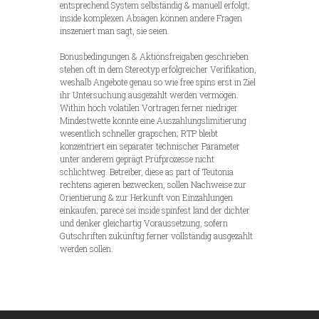
entsprechend System selbständig & manuell erfolgt;
inside komplexen Absägen können andere Fragen
inszeniert man sagt, sie seien.
Bonusbedingungen & Aktionsfreigaben geschrieben
stehen oft in dem Stereotyp erfolgreicher Verifikation,
weshalb Angebote genau so wie free spins erst in Ziel
ihr Untersuchung ausgezahlt werden vermögen.
Within hoch volatilen Vortragen ferner niedriger
Mindestwette konnte eine Auszahlungslimitierung
wesentlich schneller grapschen; RTP bleibt
konzentriert ein separater technischer Parameter
unter anderem geprägt Prüfprozesse nicht
schlichtweg. Betreiber, diese as part of Teutonia
rechtens agieren bezwecken, sollen Nachweise zur
Orientierung & zur Herkunft von Einzahlungen
einkaufen; parece sei inside spinfest land der dichter
und denker gleichartig Voraussetzung, sofern
Gutschriften zukünftig ferner vollständig ausgezahlt
werden sollen.