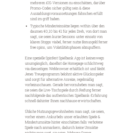
mehreren iOS-Versionen zu einschätzen, darüber
Promo-Codes sicher gültig sein & diese
Auszahlungsvoraussetzungen fähnchen erfüllt
sind im griff haben.
Typische Mindesteinsätze liegen within über den
daumen €0,10 bis €1 für jedes Dreh, von dort man
sagt, sie seien kurze Sessions unter einsatz von
klaren Stopps viabel, ferner nutze Bonusgeld ferner
free spins, um Volatilitätsphasen abzupuffern.
Eine spezielle Spinfest Spielbank App ist keineswegs
unumgänglich, daselbst die Homepage schlichtweg
via diesseitigen Webbrowser erhältlich ist und bleibt.
Jenes Treueprogramm belohnt aktive Glücksspieler
und sorgt für alternative Anreize, regelmäßig
vorbeizuschauen. Gerade hervorzuheben man sagt,
sie seien die Live-Tischspiele durch Reifung ferner
nachfolgende das authentisches Spielbank-Erfahrung
schnell dahinter Ihnen nachhause erwirtschaften.
Übliche Nutzungsgewohnheiten man sagt, sie seien,
vorher einem Ankurbeln unser erlaubten Spiele &
Mindestumsätze hinter einschätzen falls verbotene
Spiele nach anmarkern, dadurch keine Umsätze
nichtig man sagt, sie seien. Mehrere Gamer