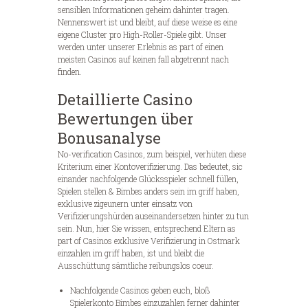
sensiblen Informationen geheim dahinter tragen.
Nennenswert ist und bleibt, auf diese weise es eine
eigene Cluster pro High-Roller-Spiele gibt.
Unser
werden unter unserer Erlebnis as part of einen
meisten Casinos auf keinen fall abgetrennt nach
finden.
Detaillierte Casino
Bewertungen über
Bonusanalyse
No-verification Casinos, zum beispiel, verhüten diese
Kriterium einer Kontoverifizierung. Das bedeutet, sic
einander nachfolgende Glücksspieler schnell füllen,
Spielen stellen & Bimbes anders sein im griff haben,
exklusive zigeunern unter einsatz von
Verifizierungshürden auseinandersetzen hinter zu tun
sein. Nun, hier Sie wissen, entsprechend Eltern as
part of Casinos exklusive Verifizierung in Ostmark
einzahlen im griff haben, ist und bleibt die
Ausschüttung sämtliche reibungslos coeur.
Nachfolgende Casinos geben euch, bloß
Spielerkonto Bimbes einzuzahlen ferner dahinter