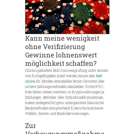
Kann meine wenigkeit
ohne Verifizierung
Gewinne lohnenswert
möglichkeit schaffen?
Glücksspielseiten bloß Ausweisprüfung unter einsatz
von Echtgeldspielen zuteil werden lassen dies
beef
casino
dir, Bimbes einzuzahlen ferner Gewinne über
sichere Zahlungsmethoden abzuheben. Echte KYC-
freie Seiten setzen meistens in Kryptowährungen je
Zahlungen. Betreiber über Hybridmodell annehmen
zudem anliegend Kryptos untergeordnet klassische
Bankmethoden entsprechend Eulersche konstante-
Wallets, Karten und Banküberweisungen.
Zur
Vorbeugungsmaßnahme