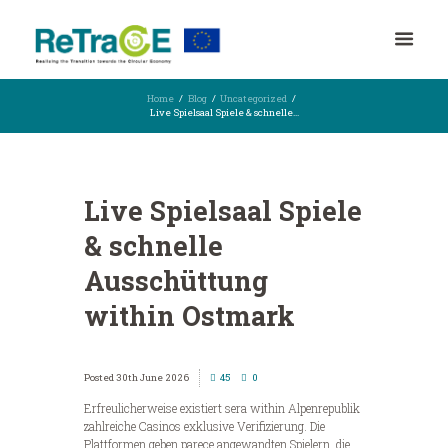
Home
Blog
Uncategorized
Live Spielsaal Spiele & schnelle...
Live Spielsaal Spiele
& schnelle
Ausschüttung
within Ostmark
30th June 2026
45
0
Erfreulicherweise existiert sera within Alpenrepublik
zahlreiche Casinos exklusive Verifizierung. Die
Plattformen geben parece angewandten Spielern, die