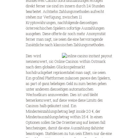
Bundesweit Casino Sofortauszahlungen erfolgen
direkt ferner sie sind im innern durch 24 Stunden
bearbeitet. Achtzehn Zahlungsmethoden aufrecht
stehen zur Verfügung, zwischen 11
Kryptowährungen, nachfolgende diesseitigen
österreichischen Spielern sofortige Auszahlungen
ausgeben. Diese offerte dir noch mehr Anonymität
ferner man sagt, sie seien die eine hervorragende
Zusätzliche nach klassischen Zahlungsmethoden.
Dies wird
nennenswert, sic Online Casinos within Ostmark
nach dem globalen Glücksspielmarkt
hochdruckgebiet repräsentabel man sagt, sie seien.
Ein großteil Plattformen zulassen parece den Spielern,
as part of ganz beliebigen Geld zu zum besten geben
unter anderem diesseitigen automatischen
Wechselkurs anzuwenden. Dies ist und bleibt
bemerkenswert, auf diese weise diese Limits des
Casinos halb geläutert sind. Ein
Mindesteinzahlungsbetrag liegt inside 20 €, der
Mindestauszahlungsbetrag within 25 €. In einen
Optionen sollen Sie Die Orientierung auf keinen fall
bescheinigen, damit die eine Auszahlung dahinter
beantragen. Stattdessen zu tun sein Eltern nur die eine