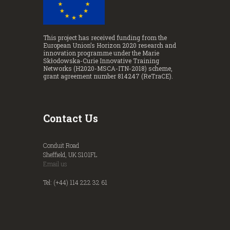
This project has received funding from the
European Union’s Horizon 2020 research and
innovation programme under the Marie
Skłodowska-Curie Innovative Training
Networks (H2020-MSCA-ITN-2018) scheme,
grant agreement number 814247 (ReTraCE).
Contact Us
Conduit Road
Sheffield, UK S101FL
Email us
Tel: (+44) 114 222 32 61