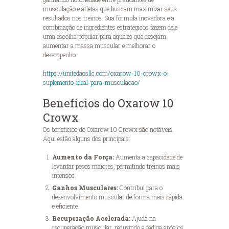
musculação e atletas que buscam maximizar seus
resultados nos treinos. Sua fórmula inovadora e a
combinação de ingredientes estratégicos fazem dele
uma escolha popular para aqueles que desejam
aumentar a massa muscular e melhorar o
desempenho.
https://unitedacsllc.com/oxarow-10-crowx-o-
suplemento-ideal-para-musculacao/
Benefícios do Oxarow 10
Crowx
Os benefícios do Oxarow 10 Crowx são notáveis.
Aqui estão alguns dos principais:
Aumento da Força:
Aumenta a capacidade de
levantar pesos maiores, permitindo treinos mais
intensos.
Ganhos Musculares:
Contribui para o
desenvolvimento muscular de forma mais rápida
e eficiente.
Recuperação Acelerada:
Ajuda na
recuperação muscular, reduzindo a fadiga após os