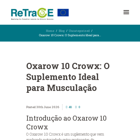
Home
Blog
Uncategorized
Oxarow 10 Crowx: O Suplemento Ideal para...
Oxarow 10 Crowx: O
Suplemento Ideal
para Musculação
30th June 2026
48
0
Introdução ao Oxarow 10
Crowx
O Oxarow 10 Crowx é um suplemento que vem
ganhando notoriedade entre praticantes de