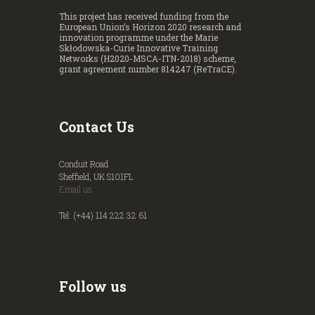
This project has received funding from the
European Union’s Horizon 2020 research and
innovation programme under the Marie
Skłodowska-Curie Innovative Training
Networks (H2020-MSCA-ITN-2018) scheme,
grant agreement number 814247 (ReTraCE).
Contact Us
Conduit Road
Sheffield, UK S101FL
Email us
Tel: (+44) 114 222 32 61
Follow us