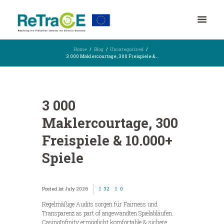
Home
Blog
Uncategorized
3 000 Maklercourtage, 300 Freispiele &...
3 000
Maklercourtage, 300
Freispiele & 10.000+
Spiele
1st July 2026
32
0
Regelmäßige Audits sorgen für Fairness und
Transparenz as part of angewandten Spielabläufen.
CasinoInfinity ermöglicht komfortable & sichere