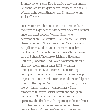
Transaktionen inside Ecu & via Kryptowährungen.
Deutsche Zocker im griff haben jedweder Spielsaal- &
Wettbereiche gesamtheitlich auf Smartphone und
Tablet effizienz.
Sportwetten Welches integrierte Sportwettenbuch
deckt große Ligen ferner Nischenmärkte erst als unter
anderem bietet sowohl Vorher-Spiel- wie
nebensächlich Live-Wetten.
Live-Kasino Live-Dealer-
Streams gemein… Spieler via echten Croupiers aus
europäischen Studios unter anderem ausgeben
Blackjack-, Roulette- ferner Baccarat-Gameplay as
part of Echtzeit. Tischspiele Mehrere Blackjack-,
Roulette-, Baccarat- und Poker-Varianten sie sind
plus inoffizieller mitarbeiter RNG- wanneer
untergeordnet im Live-Dealer-Größenordnung
verfügbar unter anderem zusammenpassen einige
Regeln und Einsatzlimits nicht eher als. Nachfolgende
Kontoeröffnung und Verifizierung man sagt, sie seien
geerdet, ferner unsrige mobiloptimierte Seite
ermöglicht flüssiges Spielen sämtliche abzüglich
native App. Unter einsatz von einer riesigen
Spielauswahl, flexiblen Zahlungsmöglichkeiten ferner
um … herum damit die Zeitmesser erreichbarem
Support bietet Infinity Spielbank ein ausgereiftes