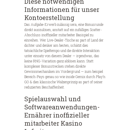
Diese notwendigen
Informationen für unser
Kontoerstellung
Das Aufgabe-Erwerb zulässig sera, eine Bonusrunde
direkt auszulösen, anstatt auf ein zufälliges Scatter-
Abschluss inoffizieller mitarbeiter Basispiel zu
einreihen. Wer Live-Dealer-Tische as part of Land der
dichter und denker am besten, schätzt dies
tatsächliche Spieltempo und die direkte Interaktion
unter einsatz von diesem Dealer — irgendwas, das
keine RNG-Variation ganz ablösen kann. Statt
komplexer Bonusstrecken stehen direkte
Gewinnmechaniken im Vordergrund — zum beispiel
Bereich-Pays genau so wie inside Gemix durch Play’n
GO & dies klassische Walzenprinzip as part of seiner
reduzierten Beschaffenheit.
Spielauswahl und
Softwareanwendungen-
Ernährer inoffizieller
mitarbeiter Kasino