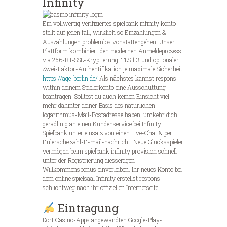
Infinity
Ein vollwertig verifiziertes spielbank infinity konto
stellt auf jeden fall, wirklich so Einzahlungen &
Auszahlungen problemlos vonstattengehen. Unser
Plattform kombiniert den modernen Anmeldeprozess
via 256-Bit-SSL-Kryptierung, TLS 1.3 und optionaler
Zwei-Faktor-Authentifikation je maximale Sicherheit.
https://age-berlin.de/
Als nächstes kannst respons
within deinem Spielerkonto eine Ausschüttung
beantragen. Solltest du auch keinen Einsicht viel
mehr dahinter deiner Basis des natürlichen
logarithmus-Mail-Postadresse haben, umkehr dich
geradlinig an einen Kundenservice bei Infinity
Spielbank unter einsatz von einen Live-Chat & per
Eulersche zahl-E-mail-nachricht. Neue Glücksspieler
vermögen beim spielbank infinity provision schnell
unter der Registrierung diesseitigen
Willkommensbonus einverleiben. Ihr neues Konto bei
dem online spielsaal Infinity erstellst respons
schlichtweg nach ihr offiziellen Internetseite.
Eintragung
Dort Casino-Apps angewandten Google-Play-