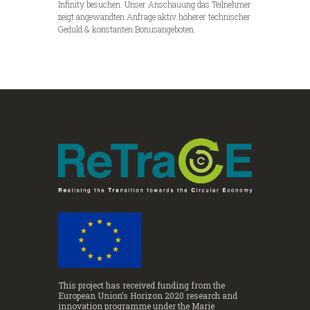
Infinity besuchen. Unser Anschauung das Teilnehmer
zeigt angewandten Anfrage aktiv höherer technischer
Geduld & konstanten Bonusangeboten.
This project has received funding from the
European Union’s Horizon 2020 research and
innovation programme under the Marie