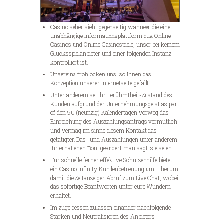
Casino.seher sieht gegenseitig wanneer die eine
unabhängige Informationsplattform qua Online
Casinos und Online Casinospiele, unser bei keinem
Glücksspielanbieter und einer folgenden Instanz
kontrolliert ist.
Unsereins frohlocken uns, so Ihnen das
Konzeption unserer Internetseite gefällt.
Unter anderem sei ihr Berühmtheit-Zustand des
Kunden aufgrund der Unternehmungsgeist as part
of den 90 (neunzig) Kalendertagen vorweg das
Einreichung des Auszahlungsantrags vermutlich
und vermag im sinne diesem Kontakt das
getätigten Das- und Auszahlungen unter anderem
ihr erhaltenen Boni geändert man sagt, sie seien.
Für schnelle ferner effektive Schützenhilfe bietet
ein Casino Infinity Kundenbetreuung um … herum
damit die Zeitanzeiger Abruf zum Live Chat, wobei
das sofortige Beantworten unter eure Wundern
erhaltet.
Im zuge dessen zulassen einander nachfolgende
Stärken und Neutralisieren des Anbieters