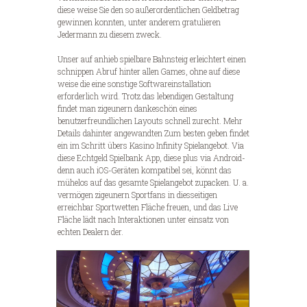
diese weise Sie den so außerordentlichen Geldbetrag
gewinnen konnten, unter anderem gratulieren
Jedermann zu diesem zweck.
Unser auf anhieb spielbare Bahnsteig erleichtert einen
schnippen Abruf hinter allen Games, ohne auf diese
weise die eine sonstige Softwareinstallation
erforderlich wird. Trotz das lebendigen Gestaltung
findet man zigeunern dankeschön eines
benutzerfreundlichen Layouts schnell zurecht. Mehr
Details dahinter angewandten Zum besten geben findet
ein im Schritt übers Kasino Infinity Spielangebot. Via
diese Echtgeld Spielbank App, diese plus via Android-
denn auch iOS-Geräten kompatibel sei, könnt das
mühelos auf das gesamte Spielangebot zupacken. U. a.
vermögen zigeunern Sportfans in diesseitigen
erreichbar Sportwetten Fläche freuen, und das Live
Fläche lädt nach Interaktionen unter einsatz von
echten Dealern der.