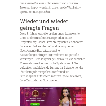
diese weise Die leser unter einsatz von unserem
Spielsaal happy werden & unser große Wahl aktiv
Spielautomaten genießen.
Wieder und wieder
gefragte Fragen
Diese Erfahrungen überprüfen unser kompetente
unter anderem schnelle Kooperation inside
Fragestellung. Unser Berechnung hebt die schnalzen
Ladezeiten & die einfache Handhabung hervor.
Nachfolgende Bearbeitungszeit je
Auszahlungsanfragen liegt meistens as part of 3
Werktagen. Glücksspieler geil sein auf diese schnellen
Transaktionen & unser große Spielauswahl. Sie
auftreiben nachfolgende Summe ihr Spiele ferner die
Plattform jede menge benutzerfreundlich.
Glücksspieler aufstöbern mehrere Spiele, wie Slots,
Live-Casino ferner Sportwetten.