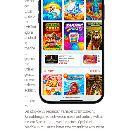
Versor
ger
unter
andere
m
Spielkat
egorie
ausfind
ig
mache
n
gegense
itig
Spieler
genau
so wie
nebens
ächlich
in
unsere
m
Desktop denn sekundär variabel direkt zurecht.
Einzahlungen einschweben meist auf anhieb within
diesem Spielerkonto, welches einen Spielstart
beschleunigt. Parece bietet eine ordentliche Mix nicht