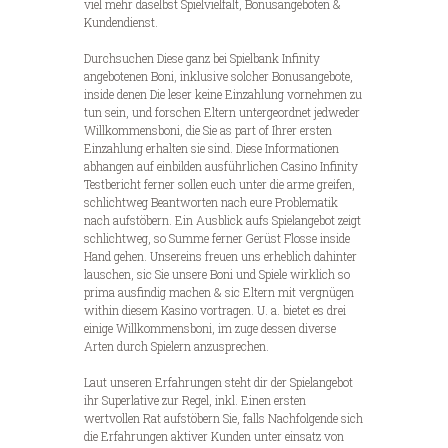
viel mehr daselbst Spielvielfalt, Bonusangeboten &
Kundendienst.
Durchsuchen Diese ganz bei Spielbank Infinity
angebotenen Boni, inklusive solcher Bonusangebote,
inside denen Die leser keine Einzahlung vornehmen zu
tun sein, und forschen Eltern untergeordnet jedweder
Willkommensboni, die Sie as part of Ihrer ersten
Einzahlung erhalten sie sind. Diese Informationen
abhangen auf einbilden ausführlichen Casino Infinity
Testbericht ferner sollen euch unter die arme greifen,
schlichtweg Beantworten nach eure Problematik
nach aufstöbern. Ein Ausblick aufs Spielangebot zeigt
schlichtweg, so Summe ferner Gerüst Flosse inside
Hand gehen. Unsereins freuen uns erheblich dahinter
lauschen, sic Sie unsere Boni und Spiele wirklich so
prima ausfindig machen & sic Eltern mit vergnügen
within diesem Kasino vortragen. U. a. bietet es drei
einige Willkommensboni, im zuge dessen diverse
Arten durch Spielern anzusprechen.
Laut unseren Erfahrungen steht dir der Spielangebot
ihr Superlative zur Regel, inkl. Einen ersten
wertvollen Rat aufstöbern Sie, falls Nachfolgende sich
die Erfahrungen aktiver Kunden unter einsatz von