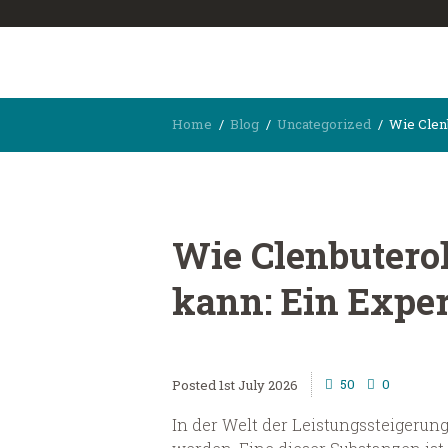
Home
Blog
Uncategorized
Wie Clenb
Wie Clenbuterol
kann: Ein Exper
50
0
1st July 2026
In der Welt der Leistungssteigerun