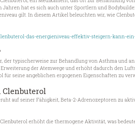
t Clenbuterol, ein Medikament, das oft zur Behandlung 
en Jahren hat es sich auch unter Sportlern und Bodybuild
eniveau gilt. In diesem Artikel beleuchten wir, wie Clenbu
lenbuterol-das-energieniveau-effektiv-steigern-kann-ein
?
ator, der typischerweise zur Behandlung von Asthma und
e Erweiterung der Atemwege und erhöht dadurch den Lufts
l für seine angeblichen ergogenen Eigenschaften zu ve
 Clenbuterol
ruht auf seiner Fähigkeit, Beta-2-Adrenozeptoren zu akti
Clenbuterol erhöht die thermogene Aktivität, was bedeute