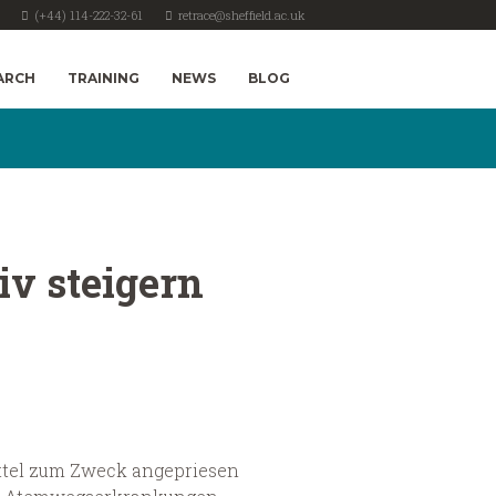
(+44) 114-222-32-61
retrace@sheffield.ac.uk
ARCH
TRAINING
NEWS
BLOG
iv steigern
Mittel zum Zweck angepriesen