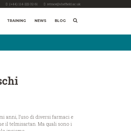
(+44) 114-222-32-61
retrace@sheffield.ac.uk
TRAINING
NEWS
BLOG
schi
i anni, l’uso di diversi farmaci e
 il telmisartan. Ma quali sono i
olo insieme.