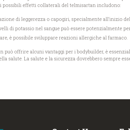
possibili effetti collaterali del telmisartan includono:
ione di leggerezza o capogiri, specialmente all’inizio de
elli di potassio nel sangue può essere potenzialmente per
re, è possibile sviluppare reazioni allergiche al farmaco.
n può offrire alcuni vantaggi per i bodybuilder, è essenzial
lla salute. La salute e la sicurezza dovrebbero sempre esser