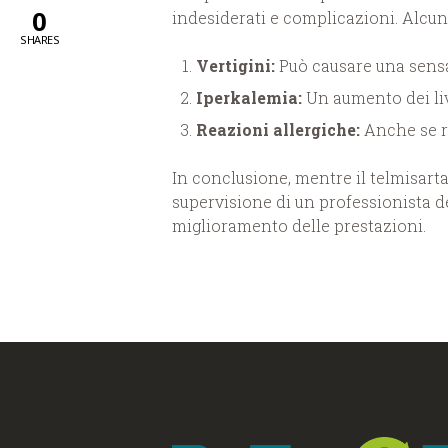
0
indesiderati e complicazioni. Alcuni 
SHARES
Vertigini:
Può causare una sensaz
Iperkalemia:
Un aumento dei liv
Reazioni allergiche:
Anche se ra
In conclusione, mentre il telmisarta
supervisione di un professionista de
miglioramento delle prestazioni.