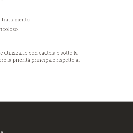
l trattamento.
icoloso.
e utilizzarlo con cautela e sotto la
e la priorità principale rispetto al