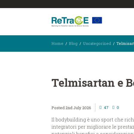
Home
Blog
Uncategorized
Telmisart
Telmisartan e B
47
0
2nd July 2026
Il bodybuilding è uno sport che rich
integratori per migliorare le prest
potenziali benefici e considerazion