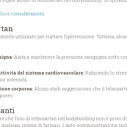
ici e considerazioni
rtan
nte utilizzato per trattare l’ipertensione. Tuttavia, alcu
uigna:
Aiuta a mantenere la pressione sanguigna sotto con
attività del sistema cardiovascolare:
Riducendo lo stress
or intensità.
zione corporea:
Alcuni studi suggeriscono che il telmisart
rporeo.
anti
e che l’uso di telmisartan nel bodybuilding non è privo di
qualsiasi regime di farmaci. L’auto-somministrazione può p