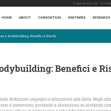
Mon-Fri: 8.00 AM - 6.00 PM
HOME
ABOUT
CONSORTIUM
PARTNERS
RESEARCH
an e Bodybuilding: Benefici e Rischi
odybuilding: Benefici e Ri
iede dedizione, impegno e attenzione alla dieta. Negli ultim
azioni è aumentato, portando a discussioni su sostanze come
i legate all’uso di telmisartan nel bodybuilding? Scopriam