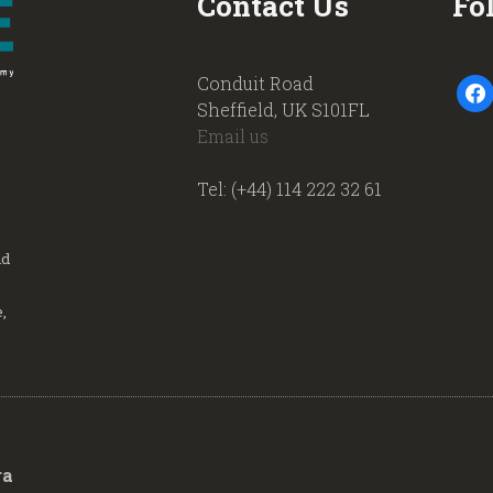
Contact Us
Fo
Conduit Road
faceb
Sheffield, UK S101FL
Email us
Tel: (+44) 114 222 32 61
nd
,
.
ra