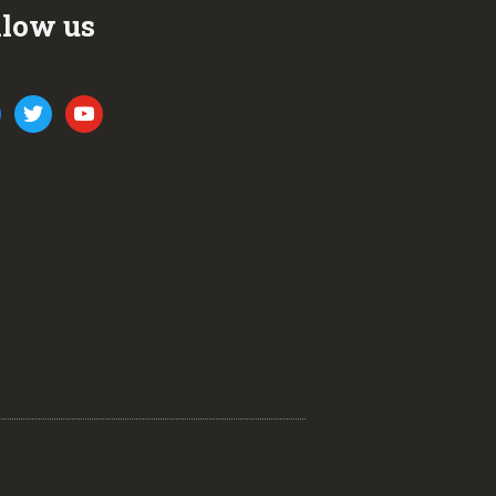
llow us
ook
twitter
youtube