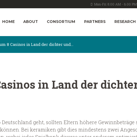
Mon-Fri: 8.00 AM - 6.00 PM
HOME
ABOUT
CONSORTIUM
PARTNERS
RESEARCH
m 8 Casinos in Land der dichter und...
sinos in Land der dichte
o Deutschland geht, sollten Eltern höhere Gewinnbeträge
 können. Bei keramiken gibt dies mindestens zwei Anges
, wobei jedes Spielbank diverse unter anderem optimie