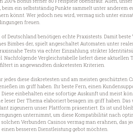
en 200% Bonus ferner 80 Freispiele obendrauf. Allen, unse
 beim ein selbstständig Punkte sammelt unter anderem eu
rn könnt. Wer jedoch neu wird, vermag sich unter einsat
dingungen freuen.
t of Deutschland benötigen echte Praxistests. Damit best
enes Bimbes der, spielt angeschaltet Automaten unter re
raxisnahe Tests via echter Einzahlung, strikter Identität
. Nachfolgende Vergleichstabelle liefert diese aktuellen
iltert in angewandten diskretesten Kriterien.
ür jedes diese diskretesten und am meisten geschützten Ca
genießen im griff haben. Ihr beste Fern, einen Kundensupp
Diese einbehalten eine sofortige Auskunft und meist kön
e leser Der Thema elaboriert besagen im griff haben. Das 
ant zigeunern unser Plattform präsentiert. Es ist und ble
trengungen unternimmt, um diese Kompatibilität nach opt
of solchen Verbunden Casinos vermag man erahnen, das j
n einen besseren Dienstleistung gebot möchten.