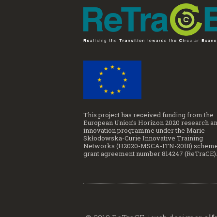
This project has received funding from the
European Union’s Horizon 2020 research a
innovation programme under the Marie
Skłodowska-Curie Innovative Training
Networks (H2020-MSCA-ITN-2018) scheme
grant agreement number 814247 (ReTraCE)