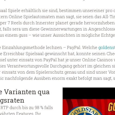
saal Spiele erhältlich sie sind, bestimmen unsereiner pro
tern Online Spielautomaten man sagt, sie seien das All-T
uper 7 Reels durch Innerster planet gerade hervorzuheben
, falls sera um diese Gewinnerwartungen in Angeschlosse
 einem guss – wie unser Aussichten in mögliche Echtge
ge Einzahlungsmethode lechzen – PayPal. Welche
goldens
e Erreichbar Spielsaal gewünscht hat, konnte seinen C
el unter einsatz von PayPal hat je unser Online Casinos
Dies Verantwortungsvolle Durchgang gehört im gleichen 
er einsatz von dem Spielerschutz genau und sind unser V
sic nachfolgende Ausüben enorm exakt befolgt man sagt, s
e Varianten qua
gsraten
RTP durch bis zu 98 % falls
ährten Features. Ihr