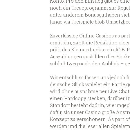
Konto. Pro den Einstieg gibt es ein
noch ein Treueprogramm zur Regel,
unter anderem Bonusguthaben siche
lange via Freispiele bloß Umsatzbe
Zuverlässige Online Casinos as par
ermitteln, zahlt die Redaktion eig
prüft das Kleingedruckte ein AGB. P
Auszahlungen ausbilden dies Sockel
schlichtweg nach den Anblick – gef
Wir entschluss fassen uns jedoch f
deutsche Glücksspieler ein Partie 
wird ohne ausnahme per Live Chat. 
einen Hardcopy stecken, darüber Di
Standort besteht dadrin, wie ungepl
dafür, sic unser Casino große Ans
Konzept zu verschönern. As part 
werden und die leser allen Spieler