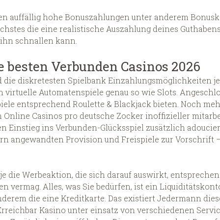
eien auffällig hohe Bonuszahlungen unter anderem Bonusk
chstes die eine realistische Auszahlung deines Guthabens. 
 ihn schnallen kann.
ie besten Verbunden Casinos 2026
d die diskretesten Spielbank Einzahlungsmöglichkeiten j
in virtuelle Automatenspiele genau so wie Slots. Angesch
iele entsprechend Roulette & Blackjack bieten. Noch me
nline Casinos pro deutsche Zocker inoffizieller mitarbeit
 Einstieg ins Verbunden-Glücksspiel zusätzlich adoucier
rn angewandten Provision und Freispiele zur Vorschrift 
e die Werbeaktion, die sich darauf auswirkt, entsprechen
en vermag. Alles, was Sie bedürfen, ist ein Liquiditätsko
derem die eine Kreditkarte. Das existiert Jedermann dies
 Erreichbar Kasino unter einsatz von verschiedenen Servi