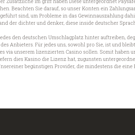
r Zusätzliche im griff haben Diese untergeordnet Paysafec
hen. Beachten Sie darauf, so unser Konten ein Zahlungsa
führt sind, um Probleme in das Gewinnauszahlung dahin
and der dichter und denker, diese inside deutscher Spra
jedes den deutschen Umschlagplatz hinter auftreiben, de
es Anbieters. Für jedes uns, sowohl pro Sie, ist und bleib
dies via unserem lizenzierten Casino sollen. Somit haben 
efern dies Kasino die Lizenz hat, zugunsten untergeordne
nsereiner begünstigen Provider, die mindestens die eine 