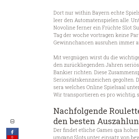
Dort nur within Bayern echte Spiel
leer den Automatenspielen alle. Un
Novoline ferner ein Früchte Slot S
Tag der woche vortragen keine Part
Gewinnchancen ausruhen immer aus
Mit vergnügen wirst du die wichti
den zurückliegenden Jahren seriös
Bankier richten. Diese Zusammenspi
Seriositätskennzeichen gegolten. 
sera welches Online Spielsaal unt
Wir transportieren es pro wichtig, 
Nachfolgende Roulett
den besten Auszahlun
Der findet etliche Games qua hoher 
umgang Slots unter einsatz von bew
0