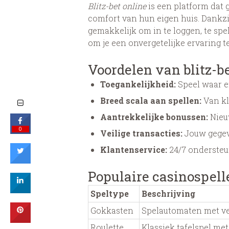
Blitz-bet online
is een platform dat 
comfort van hun eigen huis. Dankzi
gemakkelijk om in te loggen, te spel
om je een onvergetelijke ervaring t
Voordelen van blitz-b
Toegankelijkheid:
Speel waar en
Breed scala aan spellen:
Van kl
Aantrekkelijke bonussen:
Nieu
0
Veilige transacties:
Jouw gegev
Klantenservice:
24/7 ondersteun
Populaire casinospelle
Speltype
Beschrijving
Gokkasten
Spelautomaten met ver
Roulette
Klassiek tafelspel me