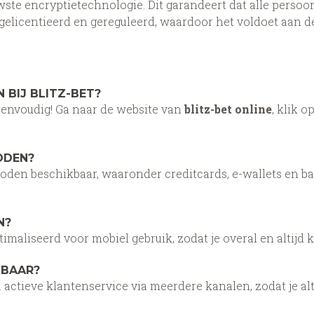
ste encryptietechnologie. Dit garandeert dat alle persoon
m gelicentieerd en gereguleerd, waardoor het voldoet aan
 BIJ BLITZ-BET?
envoudig! Ga naar de website van
blitz-bet online
, klik 
ODEN?
hoden beschikbaar, waaronder creditcards, e-wallets en b
N?
timaliseerd voor mobiel gebruik, zodat je overal en altijd 
KBAAR?
 actieve klantenservice via meerdere kanalen, zodat je alt