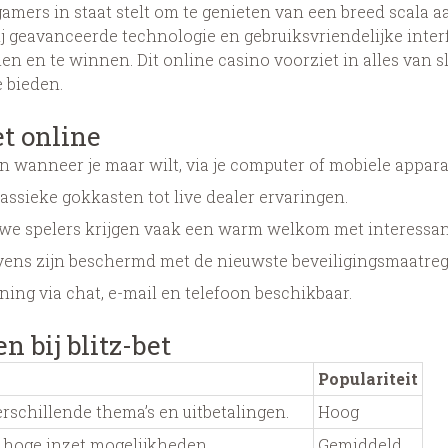
gamers in staat stelt om te genieten van een breed scala a
j geavanceerde technologie en gebruiksvriendelijke interf
en en te winnen. Dit online casino voorziet in alles van s
e bieden.
et online
 wanneer je maar wilt, via je computer of mobiele appara
assieke gokkasten tot live dealer ervaringen.
we spelers krijgen vaak een warm welkom met interessan
ens zijn beschermd met de nieuwste beveiligingsmaatreg
ing via chat, e-mail en telefoon beschikbaar.
n bij blitz-bet
Populariteit
schillende thema’s en uitbetalingen.
Hoog
t hoge inzet mogelijkheden.
Gemiddeld