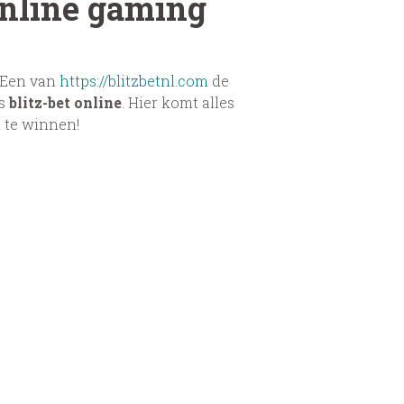
online gaming
. Een van
https://blitzbetnl.com
de
is
blitz-bet online
. Hier komt alles
 te winnen!