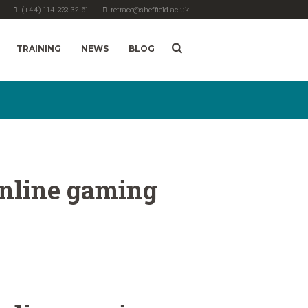
(+44) 114-222-32-61
retrace@sheffield.ac.uk
TRAINING
NEWS
BLOG
online gaming