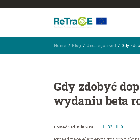
Home
Blog
Uncategorized
Gdy zdob
Gdy zdobyć dop
wydaniu beta r
32
0
3rd July 2026
Prawdziwe elementy gry oraz skiny 