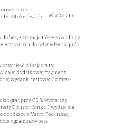
minów Counter-
unter-Strike dwóch
p do bety CS2 mają także zawodnicy
zarejestrowaniu do odwiedzenia prób
rzynieść klikając tutaj.
 W całej dodatkowej fragmentu
zonej wydaniu testowej Counter-
ołać grać przy CS 3, wystarczy
naty Counter-Strike 3 wydaje się
pochodzące z Valve. Pod naszej
zenia egzaminów beta.