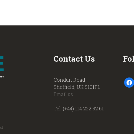
Contact Us
Fo
Conduit Road
faceb
Sheffield, UK S101FL
Email us
Tel: (+44) 114 222 32 61
nd