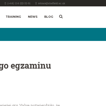
(+44) 114-222-32-61
retrace@sheffield.ac.uk
TRAINING
NEWS
BLOG
ego egzaminu
eżej gry. Valve potwierdziło, że