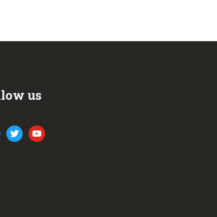
llow us
ook
twitter
youtube