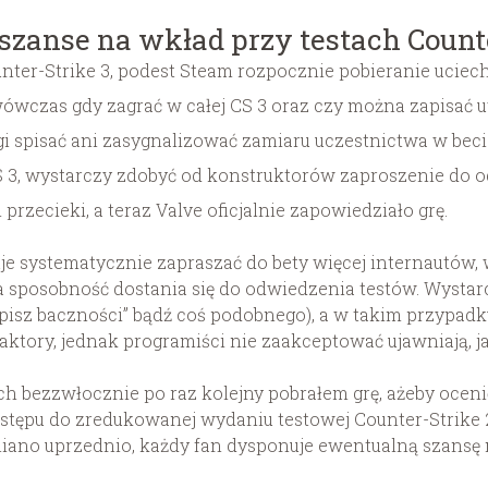
zanse na wkład przy testach Counte
nter-Strike 3, podest Steam rozpocznie pobieranie uciech
 wówczas gdy zagrać w całej CS 3 oraz czy można zapisać
 spisać ani zasygnalizować zamiaru uczestnictwa w beci
CS 3, wystarczy zdobyć od konstruktorów zaproszenie do 
przecieki, a teraz Valve oficjalnie zapowiedziało grę.
je systematycznie zapraszać do bety więcej internautów,
sposobność dostania się do odwiedzenia testów. Wystarcz
pisz baczności” bądź coś podobnego), a w takim przypadk
aktory, jednak programiści nie zaakceptować ujawniają, ja
 bezzwłocznie po raz kolejny pobrałem grę, ażeby ocenić,
tępu do zredukowanej wydaniu testowej Counter-Strike 
iano uprzednio, każdy fan dysponuje ewentualną szansę 