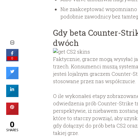
Nie zaakceptować wspomniano o 
podobnie zawodnicy bez tamtego
Gdy beta Counter-Str
dwóch
Faktycznie, gracze mogą wysyłać ja
0
trzech. Konsumenci muszą systema
jesteś lojalnym graczem Counter-St
stosowane przez nas współczucie.
O ile wykonałeś etapy zobrazowane
odwiedzenia prób Counter-Strike tr
perspektywie, iż niebawem zostanę
które to starczy powziąć, aby uzy
0
gdy dołączyć do prób beta CS2 oraz
SHARES
takiej grze.