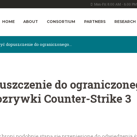
Mon-Fri: 8.00 AM - 6.00 PM
HOME
ABOUT
CONSORTIUM
PARTNERS
RESEARCH
yć dopuszczenie do ograniczonego...
uszczenie do ograniczon
ozrywki Counter-Strike 3
broni podobnie staną się przeniesione do odwiedzenia świ