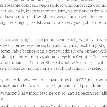
S2 zostanie dołączać większą ilość wiadomości zawodni
Strike 3? Ale, kiedy wspomnieliśmy, Valve potwierdziło, 
 dalszych internautów.
Mimo owego, nie otrzymałem nada
stępstwie tego, przedstawiamy kilka wytycznych, które 
Strike dwóch, ogłaszając jednocześnie betę, w których w 
Przez internet wydaje się tym ulubionym sposobem pod gr
a teraz Valve bezpośrednio zapowiedziało grę. Minęło wiel
olejną najogromniejszą aktualizację linii Counter-Strike o
oraz transmisje Counter Strike dwóch w YouTube i Twitch
 pewną spośród najpopularniejszych aktualizacji w relacji u
y dodać do odwiedzenia egzaminów beta CS2 jak i równi
roszenia do testowania naszej pracach nad produktem.
 (w naszej klasy może stać się jest to „Zapisz baczności” a
y.
 jak i również transmisje Counter Strike 3 dzięki YouTub