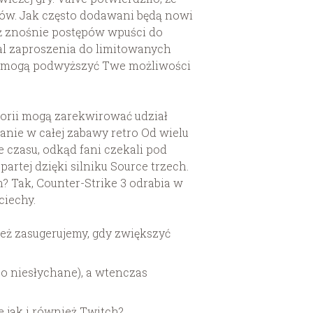
ków. Jak często dodawani będą nowi
iż znośnie postępów wpuści do
l zaproszenia do limitowanych
to mogą podwyższyć Twe możliwości
teorii mogą zarekwirować udział
anie w całej zabawy retro Od wielu
e czasu, odkąd fani czekali pod
partej dzięki silniku Source trzech.
? Tak, Counter-Strike 3 odrabia w
ciechy.
eż zasugerujemy, gdy zwiększyć
lbo niesłychane), a wtenczas
e jak i również Twitch?