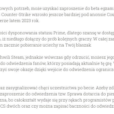
wowych potrzeb, może uzyskać zaproszenie do beta egza
ć Counter-Strike wzrosło jeszcze bardziej pod anonsie Co
erze latem 2023 rok.
ci dysponowania statusu Prime, dlatego szansę w dostę
o, iż niedługo dołączy do prób kolejnych graczy. W całej 
m zacznie pobieranie uciechy na Twój blaszak.
hwili Steam, jednakże wówczas gdy odrzucić, możesz jego p
do odwiedzenia fanów, którzy posiadają aktualnie tę grę.
szyć swoje okazje dzięki wejście do odwiedzenia ogranic
raz zasygnalizować chęci uczestnictwa po becie. Ażeby zd
zaproszenie do odwiedzenia tzw. Sprawa dotarcia do pier
na, bo całokształt wydaje się przy rękach programistów 
po CS dwóch oraz czy można zapisać baczności do odwied