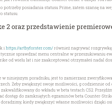
potrzeby posiadania statusu Prime, zatem szansę na wej
 statusu.
ike 2 oraz przedstawienie premierow
k i
https://artbyforster.com/
również nagrywać rozgrywkę 
tycznie sprawdzać menu centralne w przeszukiwaniu ewe
rike od wielu lat i nie zaakceptować otrzymałeś nadal d
 w niniejszym poradniku, jest to zamierzasz zweryfikowa
zech. Żeby zwiększyć swoje możliwości, g codziennie od 
 zakwalifikowany do wkładu w beta testach CS2. Przejdź
skać dostęp do zamkniętych egzaminów beta Counter-Strik
 doradzimy, kiedy zwiększyć własne możliwości dzięki os