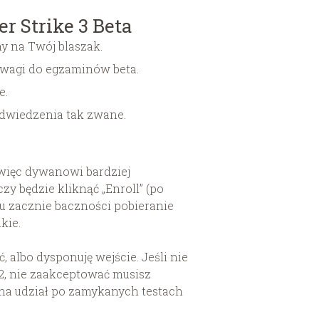
r Strike 3 Beta
y na Twój blaszak.
 uwagi do egzaminów beta.
e.
odwiedzenia tak zwane.
 więc dywanowi bardziej
y będzie kliknąć „Enroll” (po
u zacznie baczności pobieranie
kie.
 albo dysponuję wejście. Jeśli nie
2, nie zaakceptować musisz
na udział po zamykanych testach