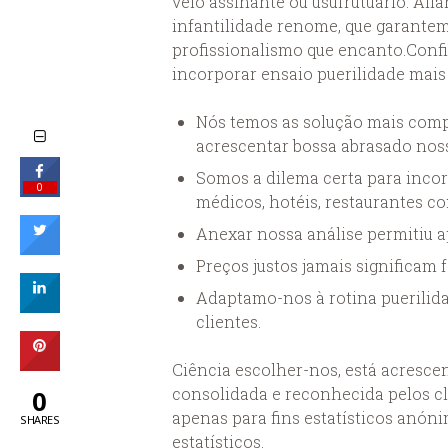
velo assinante ou usufrutuário. Al
infantilidade renome, que garantem
profissionalismo que encanto.Conf
incorporar ensaio puerilidade mais
Nós temos as solução mais comp
acrescentar bossa abrasado nos
Somos a dilema certa para incorp
0
médicos, hotéis, restaurantes 
Anexar nossa análise permitiu a
Preços justos jamais significam 
Adaptamo-nos à rotina puerilida
clientes.
Ciência escolher-nos, está acresce
consolidada e reconhecida pelos c
0
apenas para fins estatísticos anó
SHARES
estatísticos.