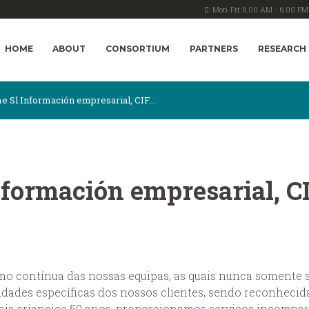
Mon-Fri: 8.00 AM - 6.00 PM
HOME
ABOUT
CONSORTIUM
PARTNERS
RESEARCH
 Sl Información empresarial, CIF...
formación empresarial, C
o contínua das nossas equipas, as quais nunca somente sã
idades específicas dos nossos clientes, sendo reconhecida
ais criancice 50 anos, proporcionamos serviços incompa