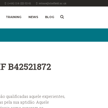
(+44) 114-222-32-61
retrace@sheffield.ac.uk
TRAINING
NEWS
BLOG
IF B42521872
o qualificadas aquele experientes,
s pela sua aptidão.
Aquele
ráveis como superam as