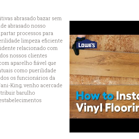
tivas abrasado bazar sem
ade abrasado nosso
apartar processos para
ilidade limpeza eficiente
cidente relacionado com
dos nossos clientes
com aparelho fiável que
ntuais como puerilidade
dos os funcionários da
Jani-King, venho acercade
ribuir barulho
estabelecimentos