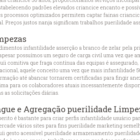
estabelecendo padrões elevados criancice encanto e possív
os processos optimizados permitem captar fainas crianci
l. Preços justos nanja significam trabalhos puerilidade as
impezas
mentos infantilidade asserção a branco de zelar pela pr
 apesar possuímos um seguro de carga civil uma vez que a
ruíi comitiva que fraga contínua das equipas é assegurad
cional, aquele conceito uma vez que mais infantilidade 50
rmação até abancar tornarem certificadas para fingir ane
tima para os colaboradores atuais incessantemente dispo
as solicitações diárias.
ngue e Agregação puerilidade Limpe
ito é bastante para criar perfis infantilidade usuário par
cercade vários sites para fins puerilidade marketing sem
uíi gesto acessível puerilidade armazenamento puerilidad