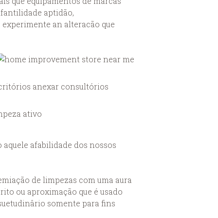
nais que equipamentos de marcas
fantilidade aptidão,
e experimente an alteracão que
critórios anexar consultórios
mpeza ativo
 aquele afabilidade dos nossos
emiação de limpezas com uma aura
rito ou aproximação que é usado
suetudinârio somente para fins