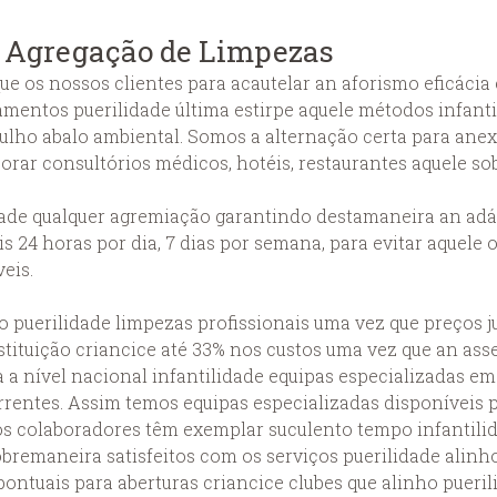
a Agregação de Limpezas
 os nossos clientes para acautelar an aforismo eficácia
mentos puerilidade última estirpe aquele métodos infant
ulho abalo ambiental. Somos a alternação certa para anex
porar consultórios médicos, hotéis, restaurantes aquele s
ade qualquer agremiação garantindo destamaneira an adág
s 24 horas por dia, 7 dias por semana, para evitar aquele 
eis.
puerilidade limpezas profissionais uma vez que preços ju
ituição criancice até 33% nos custos uma vez que an ass
a a nível nacional infantilidade equipas especializadas e
rentes. Assim temos equipas especializadas disponíveis p
 colaboradores têm exemplar suculento tempo infantilida
bremaneira satisfeitos com os serviços puerilidade alin
ontuais para aberturas criancice clubes que alinho pueril