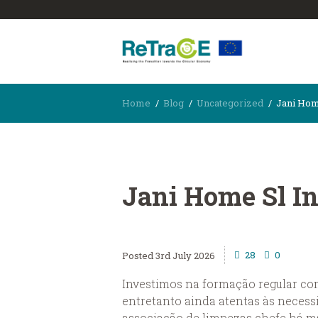
Home
Blog
Uncategorized
Jani Home
Jani Home Sl In
28
0
3rd July 2026
Investimos na formação regular com
entretanto ainda atentas às necess
associação de limpezas chefe há m