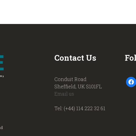
Contact Us
Fo
Conduit Road
faceb
Sheffield, UK S101FL
Email us
Tel: (+44) 114 222 32 61
nd