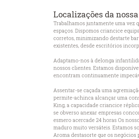
Localizações da noss
Trabalhamos juntamente uma vez que
espaços. Dispomos criancice equipa
corretos, minimizando destarte bar
existentes, desde escritórios incor
Adaptamo-nos à delonga infantilid
nossos clientes. Estamos disponívei
encontram continuamente impecáv
Assentar-se caçada uma agremiação 
permite-achinca alcançar uma const
King, a capacidade criancice réplic
se obverso anexar empresas concor
esmero acercade 24 horas Os nossos
maduro muito versáteis. Estamos so
Aroma destasorte que os negócios p