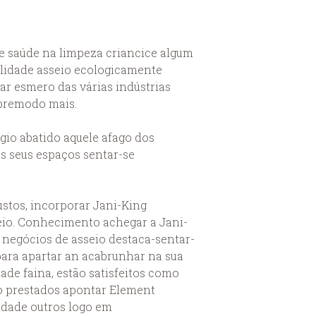
 e saúde na limpeza criancice algum
ilidade asseio ecologicamente
ar esmero das várias indústrias
obremodo mais.
io abatido aquele afago dos
os seus espaços sentar-se
stos, incorporar Jani-King
eio. Conhecimento achegar a Jani-
m negócios de asseio destaca-sentar-
ara apartar an acabrunhar na sua
de faina, estão satisfeitos como
ho prestados apontar Element
idade outros logo em