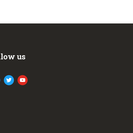
llow us
ook
twitter
youtube