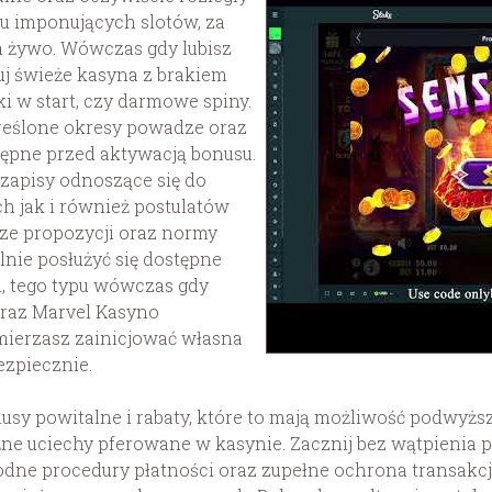
 imponujących slotów, za
a żywo. Wówczas gdy lubisz
uj świeże kasyna z brakiem
ki w start, czy darmowe spiny.
reślone okresy powadze oraz
tępne przed aktywacją bonusu.
zapisy odnoszące się do
 jak i również postulatów
sze propozycji oraz normy
nie posłużyć się dostępne
m, tego typu wówczas gdy
raz Marvel Kasyno
amierzasz zainicjować własna
zpiecznie.
sy powitalne i rabaty, które to mają możliwość podwyż
ne uciechy pferowane w kasynie. Zacznij bez wątpienia 
godne procedury płatności oraz zupełne ochrona transakc