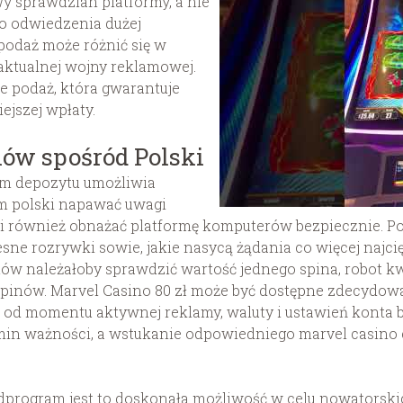
y sprawdzian platformy, a nie
o odwiedzenia dużej
podaż może różnić się w
aktualnej wojny reklamowej.
e podaż, która gwarantuje
jszej wpłaty.
nów spośród Polski
em depozytu umożliwia
um polski napawać uwagi
i również obnażać platformę komputerów bezpiecznie. Po
sne rozrywki sowie, jakie nasycą żądania co więcej najci
w należałoby sprawdzić wartość jednego spina, robot kwa
spinów. Marvel Casino 80 zł może być dostępne zdecydo
e od momentu aktywnej reklamy, waluty i ustawień konta 
rmin ważności, a wstukanie odpowiedniego marvel casino
adprogram jest to doskonała możliwość w celu nowatorski