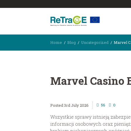
Home
Blog
Uncategorized
Marvel C
Marvel Casino 
56
0
3rd July 2026
Wszystkie sprawy istnieją zabezp
informacji osobowych oraz pienięż
brakiem niekoniecznych opóźnień. 