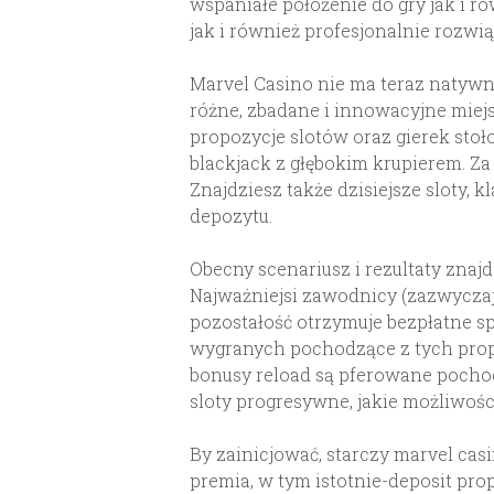
wspaniałe położenie do gry jak i 
jak i również profesjonalnie rozwi
Marvel Casino nie ma teraz natywn
różne, zbadane i innowacyjne miej
propozycje slotów oraz gierek stoło
blackjack z głębokim krupierem. Za 
Znajdziesz także dzisiejsze sloty, 
depozytu.
Obecny scenariusz i rezultaty znajdz
Najważniejsi zawodnicy (zazwyczaj 
pozostałość otrzymuje bezpłatne s
wygranych pochodzące z tych propo
bonusy reload są pferowane pocho
sloty progresywne, jakie możliwości
By zainicjować, starczy marvel cas
premia, w tym istotnie-deposit pro