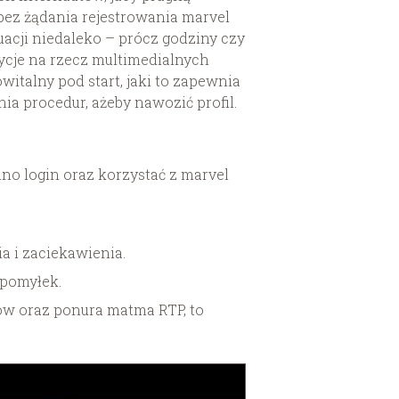
bez żądania rejestrowania marvel
uacji niedaleko – prócz godziny czy
ycje na rzecz multimedialnych
italny pod start, jaki to zapewnia
ia procedur, ażeby nawozić profil.
ino login oraz korzystać z marvel
a i zaciekawienia.
 pomyłek.
tów oraz ponura matma RTP, to