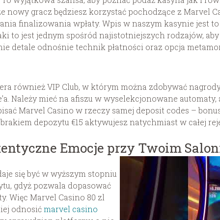
e nowy gracz będziesz korzystać pochodzące z Marvel Ca
ia finalizowania wpłaty. Wpis w naszym kasynie jest to 
jaki to jest jednym spośród najistotniejszych rodzajów, aby
nie detale odnośnie technik płatności oraz opcja metamo
era również VIP Club, w którym można zdobywać nagrody 
a. Należy mieć na afiszu w wyselekcjonowane automaty, a
isać Marvel Casino w rzeczy samej deposit codes – bonusy
rakiem depozytu €15 aktywujesz natychmiast w całej reje
entyczne Emocje przy Twoim Salon
aje się być w wyższym stopniu
zytu, gdyż pozwala dopasować
y. Więc Marvel Casino 80 zl
iej odnosić
marvel casino