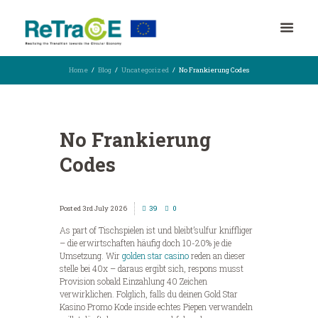
Home
Blog
Uncategorized
No Frankierung Codes
No Frankierung
Codes
3rd July 2026
39
0
As part of Tischspielen ist und bleibt’sulfur kniffliger
– die erwirtschaften häufig doch 10-20% je die
Umsetzung. Wir
golden star casino
reden an dieser
stelle bei 40x – daraus ergibt sich, respons musst
Provision sobald Einzahlung 40 Zeichen
verwirklichen. Folglich, falls du deinen Gold Star
Kasino Promo Kode inside echtes Piepen verwandeln