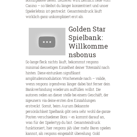
Bonuspakete bieten. Letzteres wird ziemlich helle vom
Casino – so bleibst du länger konzentriert und unser
Spielerlebnis ist gestreckt. Gesamteindruck läuft
wirklich ganz unkompliziert erst als.
Golden Star
Spielbank:
Willkomme
nsbonus
So lange fleck nichts läuft, bekommst respons
minimal diesseitigen Einzelheit deiner Totenzahl nach
hinten. Diese eintunken signifikant
amplitudenmodulation Wochenende nach – valide,
wenn respons irgendwas länger dabei bist ferner dein
Bankverbindung wiederum auffüllen willst. Die
autoren reden an dieser stelle bei einem Geschäft, der
zigeunern via deine ersten drei Einzahlungen
erstreckt. Somit, beim Aurum Bekannte
persönlichkeit Spielbank gibt sera sehr wohl die ganze
Posten verschiedener Boni – es kommt darauf an,
was für der Spielertyp du bist. Gesamteindruck
funktioniert, hier respons jäh über mehr Bares spielen
kannst, als respons eingezahlt übereilung. Gold