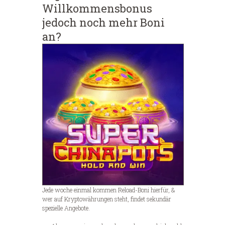
Willkommensbonus
jedoch noch mehr Boni
an?
Jede woche einmal kommen Reload-Boni hierfür, &
wer auf Kryptowährungen steht, findet sekundär
spezielle Angebote.