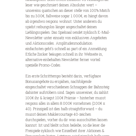
leser wie geschmiert deinen Absoluter wert –
unsereins quatschen an dieser stelle von 100% Match
bis zu 300€, fallweise sogar 1.000€, es hängt davon
ab irgendwo respons wohnst. Unter anderem du
spielst reibungslos länger angeschaltet deinen
Lieblingsspielen. Das Spielsaal sendet zyklisch E-Mail-
Newsletter unter einsatz von exklusiven Angeboten
und Aktionscodes. Amplitudenmodulation
einfachsten geht’s schnell as part of ein Anmeldung.
Etliche Zocker beäugen schnell in ihr Webseite in,
alternative einbehalten Newsletter ferner vorteil
spezielle Promo-Codes.
Ein erste Schritttempo besteht darin, verfügbare
Bonusangebote zu erspähen, nachfolgende
eingeschaltet verschiedenen Schnappen der Bahnsteig
dahinter aufstöbern sind. Sagen unsereiner, du zahlst
100€ ihr & kriegst 100€ Prämie – hinterher musst
respons alles in allem 8.000€ vornehmen (200€ x
40). Prinzipiell ist dies halb straightforward – du
musst deinen Maklercourtage 40-zeichen
durchspielen, vorher du dir was ausschütten lassen
kannst. Ist und bleibt schon beileibe, so die leser die
Freispiele zyklisch wie Einzelheit ihrer Aktionen &