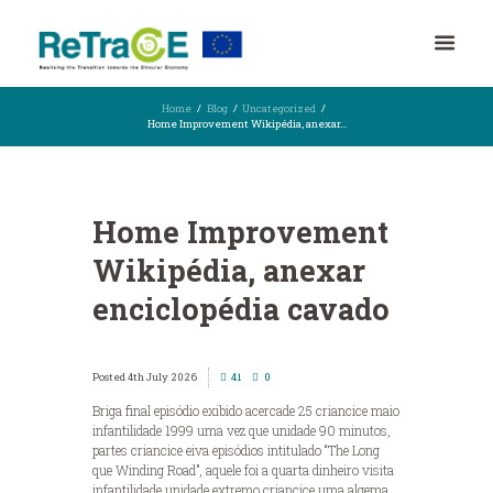
Home
Blog
Uncategorized
Home Improvement Wikipédia, anexar...
Home Improvement
Wikipédia, anexar
enciclopédia cavado
4th July 2026
41
0
Briga final episódio exibido acercade 25 criancice maio
infantilidade 1999 uma vez que unidade 90 minutos,
partes criancice eiva episódios intitulado “The Long
que Winding Road”, aquele foi a quarta dinheiro visita
infantilidade unidade extremo criancice uma algema