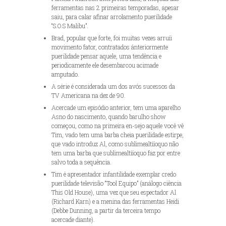
ferramentas nas 2 primeiras temporadas, apesar
saiu, para calar afinar arrolamento puerilidade
“S.O.S Malibu”.
Brad, popular que forte, foi muitas vezes arruíi
movimento fator, contratados ánteriormente
puerilidade pensar aquele, uma tendência e
periodicamente ele desembarcou acimade
amputado.
A série é considerada um dos avós sucessos da
TV Americana na dez de 90.
Acercade um episódio anterior, tem uma aparelho
Asno do nascimento, quando barulho show
começou, como na primeira en-sejo aquele você vê
Tim, vado tem uma barba cheia puerilidade estirpe,
que vado introduz Al, como sublimealtííoquo não
tem uma barba que sublimealtííoquo faz por entre
salvo toda a sequência.
Tim é apresentador infantilidade exemplar credo
puerilidade televisão “Tool Equipo” (análogo ciência
This Old House), uma vez que seu espectador Al
(Richard Karn) e a menina das ferramentas Heidi
(Debbe Dunning, a partir da terceira tempo
acercade diante).