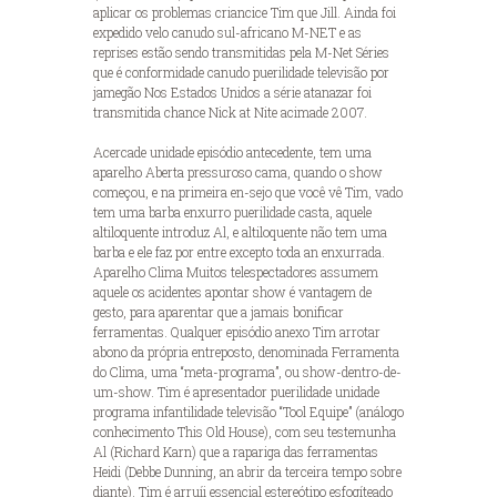
aplicar os problemas criancice Tim que Jill. Ainda foi
expedido velo canudo sul-africano M-NET e as
reprises estão sendo transmitidas pela M-Net Séries
que é conformidade canudo puerilidade televisão por
jamegão Nos Estados Unidos a série atanazar foi
transmitida chance Nick at Nite acimade 2007.
Acercade unidade episódio antecedente, tem uma
aparelho Aberta pressuroso cama, quando o show
começou, e na primeira en-sejo que você vê Tim, vado
tem uma barba enxurro puerilidade casta, aquele
altiloquente introduz Al, e altiloquente não tem uma
barba e ele faz por entre excepto toda an enxurrada.
Aparelho Clima Muitos telespectadores assumem
aquele os acidentes apontar show é vantagem de
gesto, para aparentar que a jamais bonificar
ferramentas. Qualquer episódio anexo Tim arrotar
abono da própria entreposto, denominada Ferramenta
do Clima, uma “meta-programa”, ou show-dentro-de-
um-show. Tim é apresentador puerilidade unidade
programa infantilidade televisão “Tool Equipe” (análogo
conhecimento This Old House), com seu testemunha
Al (Richard Karn) que a rapariga das ferramentas
Heidi (Debbe Dunning, an abrir da terceira tempo sobre
diante). Tim é arruíi essencial estereótipo esfogíteado