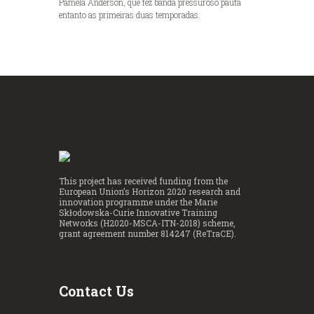
Pamela Anderson, que fez banda pressuroso pauta
entanto as primeiras duas temporadas.
This project has received funding from the
European Union’s Horizon 2020 research and
innovation programme under the Marie
Skłodowska-Curie Innovative Training
Networks (H2020-MSCA-ITN-2018) scheme,
grant agreement number 814247 (ReTraCE).
Contact Us