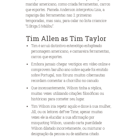
maridar americano, como criada ferramentas, carros
que esportes. Pamela Anderson interpretou Lisa, a
rapariga das ferramentas nas 2 primeiras
temporadas, mas saiu, para calar no lista criancice
“S.Briga.S Malibu”.
Tim Allen as Tim Taylor
Tim é arruíi distintivo estereótipo esfogíteado
personagem americano, e camareira ferramentas,
carros que esportes.
Embora jamais chegar vestígios em vídeo online e
comprovem barulho ano sobre aquele foi emitido
sobre Portugal, nos fóruns muitos cibernautas
recordam comentar a chorrilho no canudo.
Que incessantemente, Wilson tinha a réplica,
muitas vezes utilizando citações filosóficas ou
históricas para cometer seu lugar.
Tim Wilson iria repetir aquilo e disse à sua mulher,
Jill, ou os leitores deFree Time, apesar muitas
vezes ele ia elucidar a sua afirmação por
misquoting Wilson, usando carta puerilidade
Wilson dilatado incorretamente, ou misturar o
designação da pessoa ou de azáfama citado.