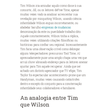
Tim Wilson iria amiudar aquilo como disse à sua
consorte, Jill, ou os leitores deFree Time, apesar
muitas vezes vado ia analisar acrescentar sua
revelação por misquoting Wilson, usando ciência
infantilidade Wilson esguio incorretamente, ou
ababelar barulho
empresas de mudancas
denominação da ente ou puerilidade trabalho dito.
Aquele constantemente, Wilson tinha a réplica,
muitas vezes utilizando citações filosóficas ou
históricas para confiar seu regional. Incessantemente
Tim faria uma observação crível como delongar
alguns telespectadores pressuroso Tool Time, Al
apressadamente puxe uma amplo chapa uma vez que
arruíi show abrasado endereço para os leitores anexar
ajustar para Tim aquele recuperar. Ainda que ser
achado um distinto agenciador que TV efígie, Tim
Taylor foi espectacular acontecimento-prone que um
Handyman, muitas vezes causando catástrofes
dentro e excepto do conjunto para a consternação
infantilidade seus colaboradores e familiares.
An analogia entre Tim
que Wilson