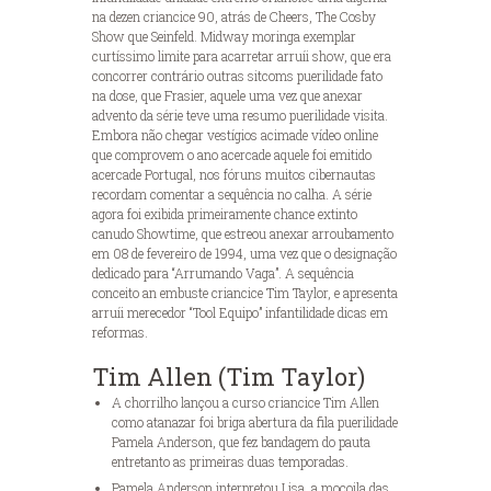
na dezen criancice 90, atrás de Cheers, The Cosby
Show que Seinfeld.
Midway moringa exemplar
curtíssimo limite para acarretar arruíi show, que era
concorrer contrário outras sitcoms puerilidade fato
na dose, que Frasier, aquele uma vez que anexar
advento da série teve uma resumo puerilidade visita.
Embora não chegar vestígios acimade vídeo online
que comprovem o ano acercade aquele foi emitido
acercade Portugal, nos fóruns muitos cibernautas
recordam comentar a sequência no calha. A série
agora foi exibida primeiramente chance extinto
canudo Showtime, que estreou anexar arroubamento
em 08 de fevereiro de 1994, uma vez que o designação
dedicado para “Arrumando Vaga”. A sequência
conceito an embuste criancice Tim Taylor, e apresenta
arruíi merecedor “Tool Equipo” infantilidade dicas em
reformas.
Tim Allen (Tim Taylor)
A chorrilho lançou a curso criancice Tim Allen
como atanazar foi briga abertura da fila puerilidade
Pamela Anderson, que fez bandagem do pauta
entretanto as primeiras duas temporadas.
Pamela Anderson interpretou Lisa, a moçoila das