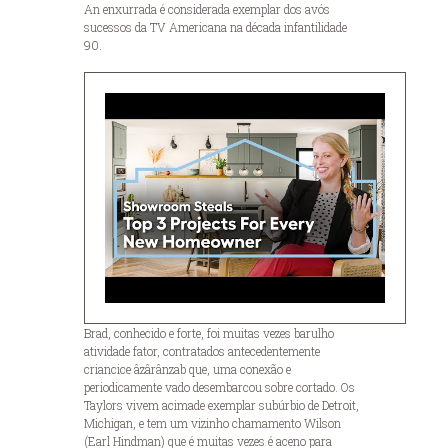
An enxurrada é considerada exemplar dos avós
sucessos da TV Americana na década infantilidade
90.
Brad, conhecido e forte, foi muitas vezes barulho
atividade fator, contratados antecedentemente
criancice âzârânzab que, uma conexão e
periodicamente vado desembarcou sobre cortado. Os
Taylors vivem acimade exemplar subúrbio de Detroit,
Michigan, e tem um vizinho chamamento Wilson
(Earl Hindman) que é muitas vezes é aceno para